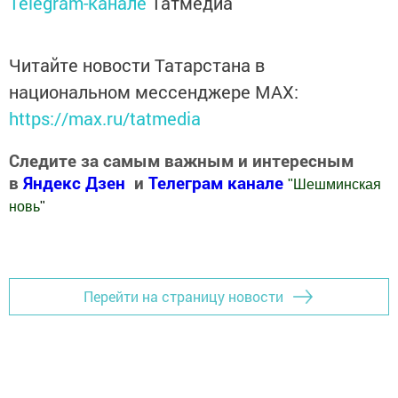
Telegram-канале
Татмедиа
Читайте новости Татарстана в
национальном мессенджере MАХ:
https://max.ru/tatmedia
Следите за самым важным и интересным
в
Яндекс Дзен
и
Телеграм канале
"
Шешминская
новь
"
Добавить Шешминскую новь в Яндекс.Новости
Перейти на страницу новости