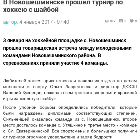
В Новошешминске прошел турнир по
хоккею с шайбой
автор,
4 января 2017 - 07:40
929
0
0
3 января на хоккейной площадке с. Новошешминск
прошла товарищеская встреча между молодежными
командами Новошешминского района. В
соревнованиях приняли участие 4 команды.
Любителей хоккея приветствовали начальник отдела по делам
молодежи и спорту Ольга Лаврентьева и директор ДЮСШ
Валерий Кузнецов, пожелав всем крепкого здоровья и красивой
игры за «золотую шайбу».
После упорной борьбы определились победители, которые
были награждены дипломами соответствующих степеней.
Сильнейшей оказалась команда из с. Новошешминск, второе
место досталось команде с. Утяшкино и третье место - команде
с. Сл. Екатерининской. Все спортсмены и болельщики получили
от турнира огромное удовольствие и заряд бодрости.