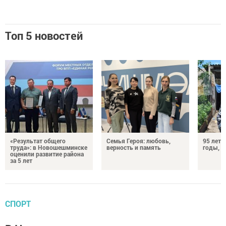
Топ 5 новостей
«Результат общего
Семья Героя: любовь,
95 лет 
труда»: в Новошешминске
верность и память
годы, э
оценили развитие района
за 5 лет
СПОРТ