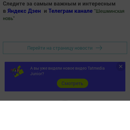
Следите за самым важным и интересным
в
Яндекс Дзен
и
Телеграм канале
"
Шешминская
новь
"
Добавить Шешминскую новь в Яндекс.Новости
Перейти на страницу новости
А вы уже видели новое видео Tatmedia
Junior?
Cмотреть