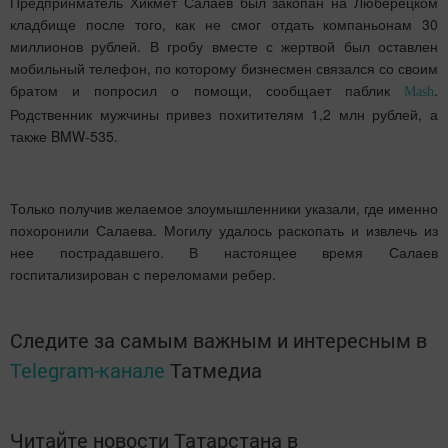
Предпринматель Хикмет Салаев был закопан на Люберецком
кладбище после того, как не смог отдать компаньонам 30
миллионов рублей. В гробу вместе с жертвой был оставлен
мобильный телефон, по которому бизнесмен связался со своим
братом и попросил о помощи, сообщает паблик
.
Mash
Родственник мужчины привез похитителям 1,2 млн рублей, а
также BMW-535.
Только получив желаемое злоумышленники указали, где именно
похоронили Салаева. Могилу удалось раскопать и извлечь из
нее пострадавшего. В настоящее время Салаев
госпитализирован с переломами ребер.
Следите за самым важным и интересным в
Telegram-канале
Татмедиа
Читайте новости Татарстана в