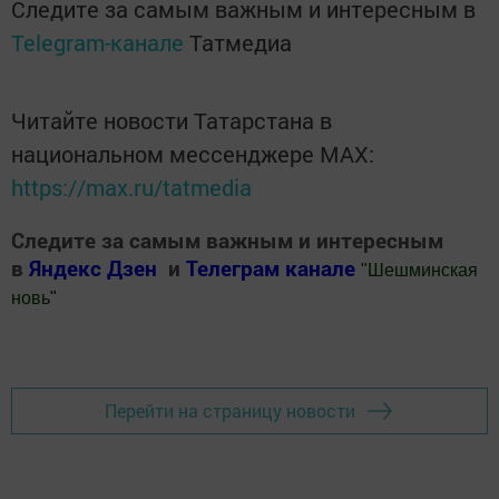
Следите за самым важным и интересным в
Telegram-канале
Татмедиа
Читайте новости Татарстана в
национальном мессенджере MАХ:
https://max.ru/tatmedia
Следите за самым важным и интересным
в
Яндекс Дзен
и
Телеграм канале
"
Шешминская
новь
"
Добавить Шешминскую новь в Яндекс.Новости
Перейти на страницу новости