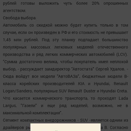
рублей готовы выложить чуть более 20% опрошенных
агентством.
Свобода выбора
Автомобиль со скидкой можно будет купить только в том
случае, если он произведен в РФ и его стоимость не превышает
1,45 млн рублей. Под эту планку подпадает большинство
популярных массовых легковых моделей отечественного
производства и ряд легких коммерческих автомобилей (LCV).
"Сумма достаточно велика, чтобы покупатель имел неплохой
выбор, - рассуждает замдиректор "Автостата" Сергей Удалов. -
Сюда войдут все модели "АвтоВАЗа", бюджетные модели В-
класса корейских производителей KIA и Hyundai, Renault
Logan/Sandero, популярные SUV Renault Duster и Hyundai Creta.
Что касается коммерческого транспорта, то проходят Lada
Largus, "Газели" и еще ряд моделей, возможно, не в
максимальной комплектации".
Сегмент компактных внедорожников - SUV -является одним из
драйверов рынка наряду с автомобилями класса В. Согласно