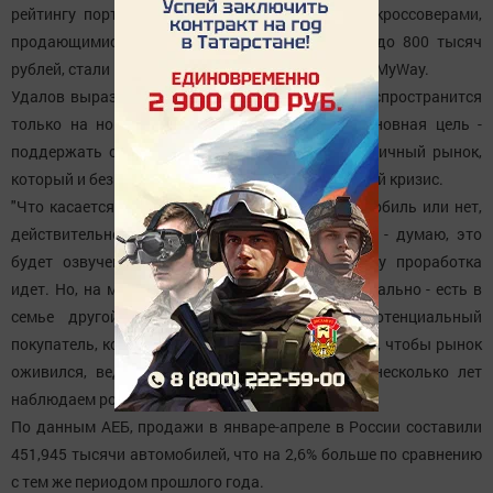
рейтингу портала "Автоновости дня", лучшими кроссоверами,
продающимися в России в ценовой категории до 800 тысяч
рублей, стали Renault Duster, Hyundai Creta и Lifan MyWay.
Удалов выразил уверенность, что программа распространится
только на новые автомобили, поскольку ее основная цель -
поддержать отечественный автопром, а не вторичный рынок,
который и без того чувствует себя неплохо в любой кризис.
"Что касается проверки того, первый это автомобиль или нет,
действительно ли он приобретается для семьи - думаю, это
будет озвучено в ближайшее время, поскольку проработка
идет. Но, на мой взгляд, это не так уж принципиально - есть в
семье другой автомобиль, водит ли его потенциальный
покупатель, кого он будет на нем возить. Главное, чтобы рынок
оживился, ведь в этом году мы впервые за несколько лет
наблюдаем рост продаж", - добавил он.
По данным АЕБ, продажи в январе-апреле в России составили
451,945 тысячи автомобилей, что на 2,6% больше по сравнению
с тем же периодом прошлого года.