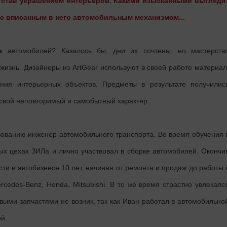
 став украшением интерьеров. Какими изысканными выглядя
с вписанным в него автомобильным механизмом...
к автомобилей? Казалось бы, дни их сочтены, но мастерств
жизнь. Дизайнеры из ArtGear используют в своей работе материал
ния интерьерных объектов. Предметы в результате получилис
свой неповторимый и самобытный характер.
зованию инженер автомобильного транспорта. Во время обучения 
ых цехах ЗИЛа и лично участвовал в сборке автомобилей. Окончи
сти в автобизнесе 10 лет, начиная от ремонта и продаж до работы 
rcedes-Benz, Honda, Mitsubishi. В то же время страстно увлекалс
выми запчастями не возник, так как Иван работал в автомобильно
й.