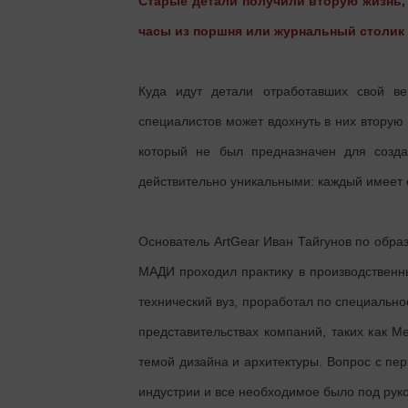
Старые детали получили вторую жизнь,
часы из поршня или журнальный столик 
Куда идут детали отработавших свой ве
специалистов может вдохнуть в них вторую 
который не был предназначен для созда
действительно уникальными: каждый имеет 
Основатель ArtGear Иван Тайгунов по обра
МАДИ проходил практику в производственн
технический вуз, проработал по специально
представительствах компаний, таких как Me
темой дизайна и архитектуры. Вопрос с пер
индустрии и все необходимое было под руко