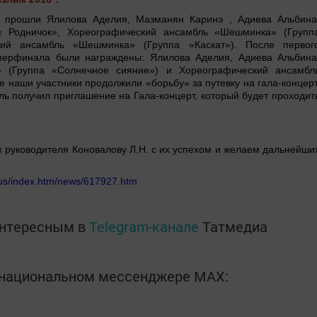
 прошли Ялилова Аделия, Мазманян Каринэ , Адиева Альбина
« Родничок», Хореографический ансамбль «Шешминка» (Групп
ий ансамбль «Шешминка» (Группа «Каскат»). После первог
уперфинала были награждены: Ялилова Аделия, Адиева Альбина
 (Группа «Солнечное сияние») и Хореографический ансамбл
 наши участники продолжили «борьбу» за путевку на гала-концерт
ь получил приглашение на Гала-концерт, который будет проходит
 руководителя Коновалову Л.Н. с их успехом и желаем дальнейши
/rus/index.htm/news/617927.htm
интересным в
Telegram-канале
Татмедиа
в национальном мессенджере MАХ: