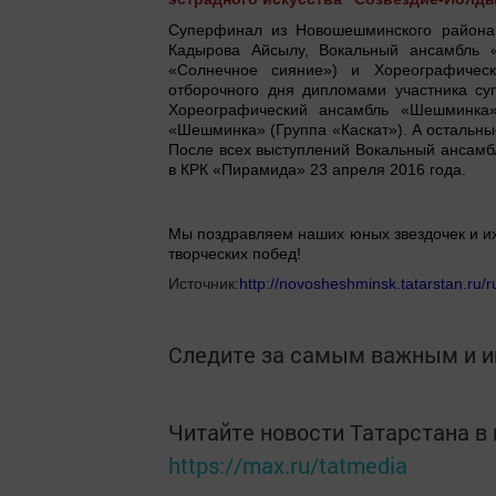
Суперфинал из Новошешминского района
Кадырова Айсылу, Вокальный ансамбль 
«Солнечное сияние») и Хореографическ
отборочного дня дипломами участника с
Хореографический ансамбль «Шешминка»
«Шешминка» (Группа «Каскат»). А остальные
После всех выступлений Вокальный ансамбл
в КРК «Пирамида» 23 апреля 2016 года.
Мы поздравляем наших юных звездочек и их
творческих побед!
Источник:
http://novosheshminsk.tatarstan.ru
Следите за самым важным и 
Читайте новости Татарстана 
https://max.ru/tatmedia