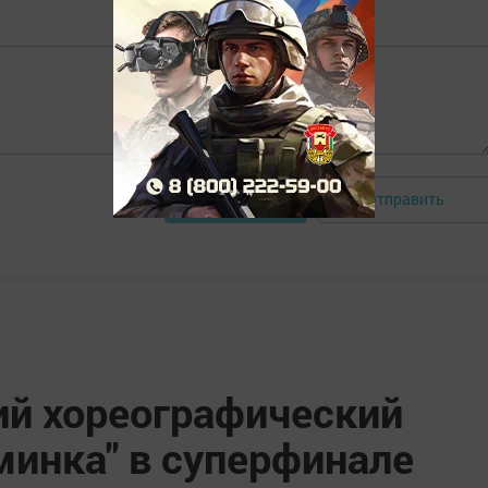
Отправить
Авторизоваться
й хореографический
инка" в суперфинале