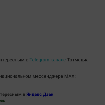
интересным в
Telegram-канале
Татмедиа
в национальном мессенджере MАХ:
нтересным в
Яндекс Дзен
овь
"