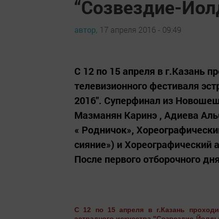
“Созвездие-Йо
автор,
17 апреля 2016 - 09:49
C 12 по 15 апреля в г.Казань 
телевизионного фестиваля эс
2016". Суперфинал из Новоше
Мазманян Каринэ , Адиева Ал
« Родничок», Хореографическ
сияние») и Хореографический 
После первого отборочного дня
C 12 по 15 апреля в г.Казань проход
эстрадного искусства "Созвездие-Йолд