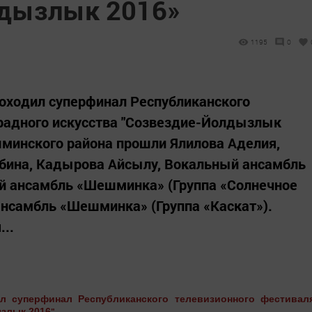
лдызлык 2016»
1195
0
проходил суперфинал Республиканского
традного искусства "Созвездие-Йолдызлык
шминского района прошли Ялилова Аделия,
ьбина, Кадырова Айсылу, Вокальный ансамбль
ий ансамбль «Шешминка» (Группа «Солнечное
ансамбль «Шешминка» (Группа «Каскат»).
...
ил суперфинал Республиканского телевизионного фестивал
ызлык 2016
.
"