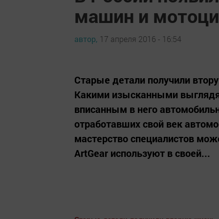
машин и мотоци
автор,
17 апреля 2016 - 16:54
Старые детали получили втору
Какими изысканными выглядят
вписанным в него автомобиль
отработавших свой век автомо
мастерство специалистов може
ArtGear используют в своей...