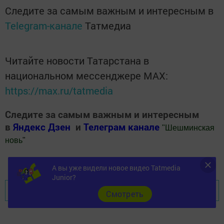
Следите за самым важным и интересным в
Telegram-канале
Татмедиа
Читайте новости Татарстана в
национальном мессенджере MАХ:
https://max.ru/tatmedia
Следите за самым важным и интересным
в
Яндекс Дзен
и
Телеграм канале
"
Шешминская
новь
"
Добавить Шешминскую новь в Яндекс.Новости
А вы уже видели новое видео Tatmedia
Junior?
Перейти на страницу новости
Cмотреть