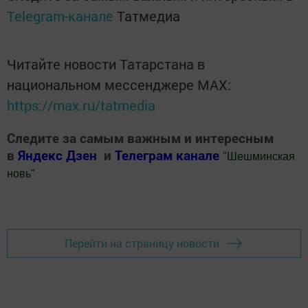
Telegram-канале
Татмедиа
Читайте новости Татарстана в
национальном мессенджере MАХ:
https://max.ru/tatmedia
Следите за самым важным и интересным
в
Яндекс Дзен
и
Телеграм канале
"
Шешминская
новь
"
Добавить Шешминскую новь в Яндекс.Новости
Перейти на страницу новости