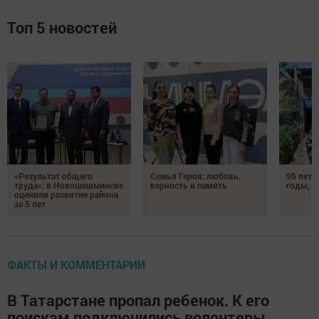
Топ 5 новостей
«Результат общего
Семья Героя: любовь,
95 лет 
труда»: в Новошешминске
верность и память
годы, э
оценили развитие района
за 5 лет
ФАКТЫ И КОММЕНТАРИИ
В Татарстане пропал ребенок. К его
поискам подключились волонтеры