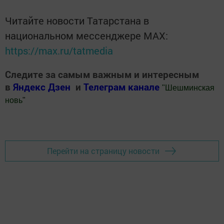
Читайте новости Татарстана в
национальном мессенджере MАХ:
https://max.ru/tatmedia
Следите за самым важным и интересным
в
Яндекс Дзен
и
Телеграм канале
"
Шешминская
новь
"
Добавить Шешминскую новь в Яндекс.Новости
Перейти на страницу новости