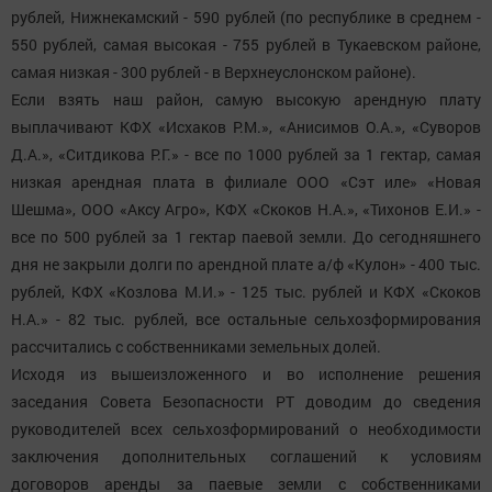
рублей, Нижнекамский - 590 рублей (по республике в среднем -
550 рублей, самая высокая - 755 рублей в Тукаевском районе,
самая низкая - 300 рублей - в Верхнеуслонском районе).
Если взять наш район, самую высокую арендную плату
выплачивают КФХ «Исхаков Р.М.», «Анисимов О.А.», «Суворов
Д.А.», «Ситдикова Р.Г.» - все по 1000 рублей за 1 гектар, самая
низкая арендная плата в филиале ООО «Сэт иле» «Новая
Шешма», ООО «Аксу Агро», КФХ «Скоков Н.А.», «Тихонов Е.И.» -
все по 500 рублей за 1 гектар паевой земли. До сегодняшнего
дня не закрыли долги по арендной плате а/ф «Кулон» - 400 тыс.
рублей, КФХ «Козлова М.И.» - 125 тыс. рублей и КФХ «Скоков
Н.А.» - 82 тыс. рублей, все остальные сельхозформирования
рассчитались с собственниками земельных долей.
Исходя из вышеизложенного и во исполнение решения
заседания Совета Безопасности РТ доводим до сведения
руководителей всех сельхозформирований о необходимости
заключения дополнительных соглашений к условиям
договоров аренды за паевые земли с собственниками