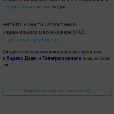
Telegram-канале
Татмедиа
Читайте новости Татарстана в
национальном мессенджере MАХ:
https://max.ru/tatmedia
Следите за самым важным и интересным
в
Яндекс Дзен
и
Телеграм канале
"
Шешминская
новь
"
Добавить Шешминскую новь в Яндекс.Новости
Перейти на страницу новости