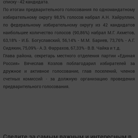
списку - 42 кандидата.
По итогам предварительного голосования по одномандатному
избирательному округу 98,5% голосов набрал А.Н. Хайруллин,
по федеральному избирательному округу из 42 кандидатов
наибольшее количество голосов (90,86%) набрал М.Г. Ахметов,
63,18% - И.Б. Богуславский, 56,14% - М.М. Бариев, 73,76% - А.Г.
Сидякин, 75,09% - А.З. Фаррахов, 67,33% - В.В. Чайка и т.д.
Глава района, секретарь местного отделения партии «Единая
Россия» Вячеслав Козлов поблагодарил избирателей за
дружное и активное голосование, глав поселений, членов
счетных комиссий - за должную организацию проведения
предварительного голосования.
Следите за самым важным и интересным в