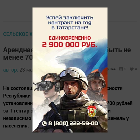
СЕЛЬСКОЕ ХОЗЯЙСТВО
Арендная плата за паи должна быть не
менее 700 рублей за гектар
автор,
23 мая 2016 - 07:35
944
0
0
На состоявшемся заседании Совета Безопасности
Республики Татарстан принято решение об
установлении в 2016 году платы в размере 700 рублей
за 1 гектар за аренду сельхозпредприятиями
независимо от форм собственности паевых земель у
населения.