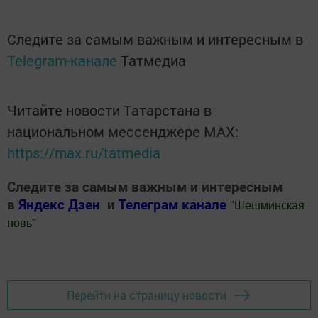
Следите за самым важным и интересным в
Telegram-канале
Татмедиа
Читайте новости Татарстана в
национальном мессенджере MАХ:
https://max.ru/tatmedia
Следите за самым важным и интересным
в
Яндекс Дзен
и
Телеграм канале
"
Шешминская
новь
"
Добавить Шешминскую новь в Яндекс.Новости
Перейти на страницу новости