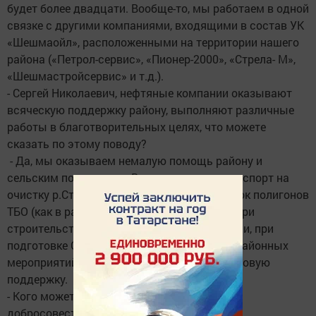
будет более двадцати. Вообще-то, мы работаем в одной
связке с другими компаниями, входящими в состав УК
«Шешмаойл», расположенными на территории нашего
района («Петрол-сервис», «Пионер-2000», «Стрела- М»,
«Шешмастройсервис» и т.д.).
- Сергей Николаевич, нефтяные компании оказывают
всяческую поддержку району, выполняют различные
работы в благотворительных целях, что можете
сказать по этому поводу?
- Да, мы оказываем немалую помощь району и
сельским поселениям. Выделяем спец.транспорт на
очистку р.Студенец, на приведение в порядок полигонов
ТБО (как в райцентре, так и в поселениях). При
строительстве нового парка немало помогли, при
подготовке Сабантуя и т.д. На проведение районных
мероприятий постоянно оказываем финансовую
поддержку.
- Кого можете назвать в числе лучших и
добросовестных из вашего коллектива?