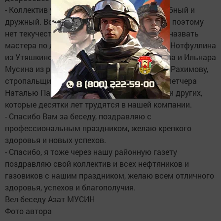
- Коллектив у нас стабильный, работоспособный и
дружный. Все получают неплохую зарплату, поэтому
нет текучести кадров. В числе лучших могу назвать
мастера по добыче нефти и газа Сагидуллу Нотфуллина
из Утяшкино, операторов Фарита Мингалеева и Ильнара
Мусина из райцентра, лаборанта Гульчачак Рахимову,
стропальщика Мидхата Фатхутдинова, диспетчера
Наталью Павлову (все из Новошешминска) и других,
которые десятки лет трудятся в нашей компании.
- Спасибо Вам за беседу, поздравляю с
профессиональным праздником, желаю крепкого
здоровья и новых успехов.
- Спасибо, я тоже через нашу районную газету
поздравляю свой коллектив и всех нефтяников и
газовиков с нашим праздником, желаю всем отличного
здоровья, успехов и благополучия.
Вел беседу Азат МУСИН
Фото автора