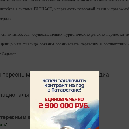
 автобуса в системе ГЛОНАСС, исправность голосовой связи и тревожно
верил он.
чению автобусов, осуществляющих туристические детские перевозки п
рлицо или физлицо обязаны организовать перевозку в соответствии 
 Садыков.
интересным в
Telegram-канале
Татмедиа
в национальном мессенджере MАХ:
нтересным в
Яндекс Дзен
овь
"