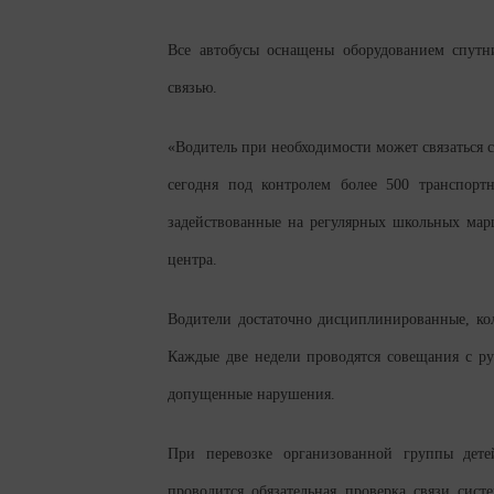
Все автобусы оснащены оборудованием спут
связью.
«Водитель при необходимости может связаться с
сегодня под контролем более 500 транспорт
задействованные на регулярных школьных марш
центра.
Водители достаточно дисциплинированные, кол
Каждые две недели проводятся совещания с ру
допущенные нарушения.
При перевозке организованной группы дет
проводится обязательная проверка связи сис