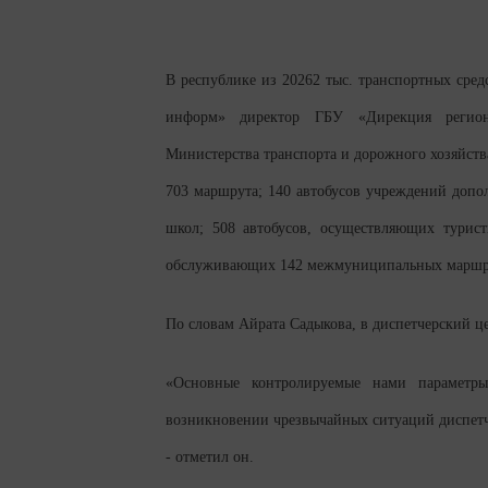
В республике из 20262 тыс. транспортных сре
информ»
директор ГБУ «Дирекция регион
Министерства транспорта и дорожного хозяйст
703 маршрута; 140 автобусов учреждений допо
школ; 508 автобусов, осуществляющих турист
обслуживающих 142 межмуниципальных маршр
По словам Айрата Садыкова, в диспетчерский це
«Основные контролируемые нами параметры
возникновении чрезвычайных ситуаций диспетч
- отметил он.