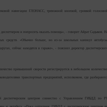
никовой навигации ГЛОНАСС, тревожной кнопкой, громкой голосово
 диспетчером и попросить оказать помощь», - говорит Айрат Садыков. Н
ных средств. «Обычно больше, но из-за школьных каникул автобусы
рутах, сейчас находятся в гараже», - пояснил директор диспетчерског
ичество превышений скорости регистрируется в небольшом количестве
ководителями транспортных предприятий, исполкомом, где разбираютс
ей диспетчерским центром совместно с Управлением ГИБДД по Р
темы и автобуса. «Пока сотрудник ГИБДД с диспетчерским центром н