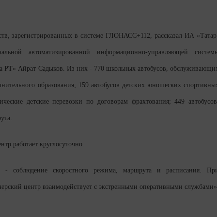
дств, зарегистрированных в системе ГЛОНАСС+112, рассказал ИА «Татар
альной автоматизированной информационно-управляющей систем
ва РТ» Айрат Садыков. Из них - 770 школьных автобусов, обслуживающи
лнительного образования; 159 автобусов детских юношеских спортивны
ические детские перевозки по договорам фрахтования; 449 автобусов
ута.
нтр работает круглосуточно.
 - соблюдение скоростного режима, маршрута и расписания. Пр
ерский центр взаимодействует с экстренными оперативными службами»