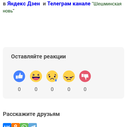
в
Яндекс Дзен
и
Телеграм канале
"
Шешминская
новь
"
Добавить Шешминскую новь в Яндекс.Новости
Оставляйте реакции
0
0
0
0
0
Расскажите друзьям