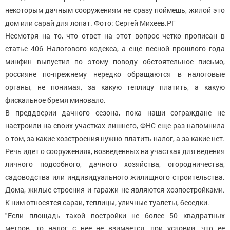
некоторым дачным сооружениям не сразу поймешь, жилой это
дом или сарай для лопат. Фото: Сергей Михеев.РГ
Несмотря на то, что ответ на этот вопрос четко прописан в
статье 406 Налогового кодекса, а еще весной прошлого года
минфин выпустил по этому поводу обстоятельное письмо,
россияне по-прежнему нередко обращаются в налоговые
органы, не понимая, за какую теплицу платить, а какую
фискальное бремя миновало.
В преддверии дачного сезона, пока наши сограждане не
настроили на своих участках лишнего, ФНС еще раз напомнила
о том, за какие хозстроения нужно платить налог, а за какие нет.
Речь идет о сооружениях, возведенных на участках для ведения
личного подсобного, дачного хозяйства, огородничества,
садоводства или индивидуального жилищного строительства.
Дома, жилые строения и гаражи не являются хозпостройками.
К ним относятся сараи, теплицы, уличные туалеты, беседки.
"Если площадь такой постройки не более 50 квадратных
метров, то налог с нее не взимается, при условии, что ее