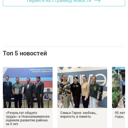
Перейти на страницу новости
Топ 5 новостей
«Результат общего
Семья Героя: любовь,
95 лет 
труда»: в Новошешминске
верность и память
годы, э
оценили развитие района
за 5 лет