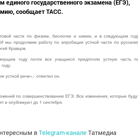
м единого государственного экзамена (ЕГЭ),
имию, сообщает ТАСС.
товой части по физике, биологии и химии, и в следующем год
 И мы продолжим работу по апробации устной части по русском
ргей Кравцов.
текущем году почти все учащиеся предпочли устную часть п
году.
е устной речи»,- отметил он.
ожений по совершенствованию ЕГЭ. Все изменения, которые буду
т и опубликуют до 1 сентября.
интересным в
Telegram-канале
Татмедиа