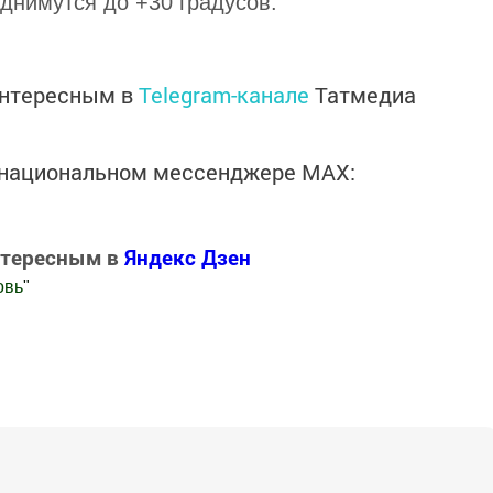
днимутся до +30 градусов.
интересным в
Telegram-канале
Татмедиа
в национальном мессенджере MАХ:
нтересным в
Яндекс Дзен
овь
"
.Новости