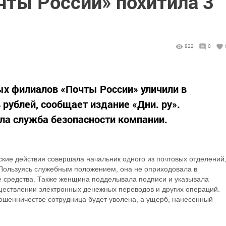
чты России» похитила 3
822
0
ых филиалов «Почты России» уличили в
рублей, сообщает издание «Дни. ру».
а служба безопасности компании.
ские действия совершала начальник одного из почтовых отделений
Пользуясь служебным положением, она не оприходовала в
 средства. Также женщина подделывала подписи и указывала
ствлении электронных денежных переводов и других операций.
мошенничестве сотрудница будет уволена, а ущерб, нанесенный