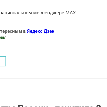
в национальном мессенджере MАХ:
нтересным в
Яндекс Дзен
овь
"
.Новости