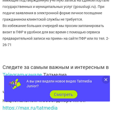
имеющие подтвержденную учетную запись на Едином портале
государственных и муниципальных услуг (gosuslugi.ru). При
подаче заявления в электронной форме личное посещение
гражданином клиентской службы не требуется.
Во избежание больших очередей мы просим запланировать
визит в ПФР в удобное для вас время с помощью сервиса
предварительной записи на прием» на сайте ПФР или по тел. 2-
26-71
Следите за самым важным и интересным в
Telegram-канале
Татмедиа
А вы уже видели новое видео Tatmedia
Junior?
Читайте новости Татарстана в
Cмотреть
национальном мессенджере MАХ:
https://max.ru/tatmedia