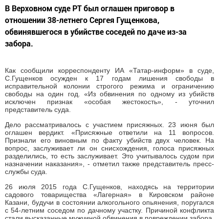
В Верховном суде РТ был оглашен приговор в
отношении 38-летнего Сергея Гущенкова,
обвинявшегося в убийстве соседей по даче из-за
забора.
Как сообщили корреспонденту ИА «Татар-информ» в суде,
С.Гущенков осужден к 17 годам лишения свободы в
исправительной колонии строгого режима и ограничению
свободы на один год. «Из обвинения по одному из убийств
исключен признак «особая жестокость», - уточнил
представитель суда.
Дело рассматривалось с участием присяжных. 23 июня был
оглашен вердикт. «Присяжные ответили на 11 вопросов.
Признали его виновным по факту убийств двух человек. На
вопрос, заслуживает ли он снисхождения, голоса присяжных
разделились, то есть заслуживает. Это учитывалось судом при
назначении наказания», - отметил также представитель пресс-
службы суда.
26 июля 2015 года С.Гущенков, находясь на территории
садового товарищества «Лагерная» в Кировском районе
Казани, будучи в состоянии алкогольного опьянения, поругался
с 54-летним соседом по дачному участку. Причиной конфликта
стали высказанные мужчиной обвинения в повреждении забора.