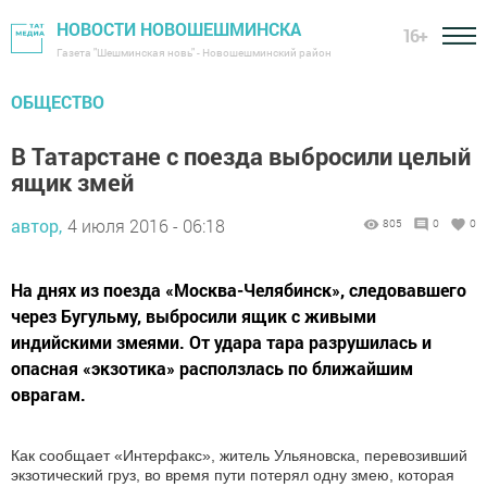
НОВОСТИ НОВОШЕШМИНСКА
16+
Газета "Шешминская новь" - Новошешминский район
ОБЩЕСТВО
В Татарстане с поезда выбросили целый
ящик змей
автор,
4 июля 2016 - 06:18
805
0
0
На днях из поезда «Москва-Челябинск», следовавшего
через Бугульму, выбросили ящик с живыми
индийскими змеями. От удара тара разрушилась и
опасная «экзотика» расползлась по ближайшим
оврагам.
Как сообщает «Интерфакс», житель Ульяновска, перевозивший
экзотический груз, во время пути потерял одну змею, которая