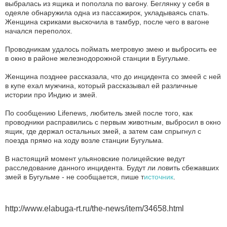
выбралась из ящика и поползла по вагону. Беглянку у себя в
одеяле обнаружила одна из пассажирок, укладываясь спать.
Женщина скриками выскочила в тамбур, после чего в вагоне
начался переполох.
Проводникам удалось поймать метровую змею и выбросить ее
в окно в районе железнодорожной станции в Бугульме.
Женщина позднее рассказала, что до инцидента со змеей с ней
в купе ехал мужчина, который рассказывал ей различные
истории про Индию и змей.
По сообщению Lifenews, любитель змей после того, как
проводники расправились с первым животным, выбросил в окно
ящик, где держал остальных змей, а затем сам спрыгнул с
поезда прямо на ходу возле станции Бугульма.
В настоящий момент ульяновские полицейские ведут
расследование данного инцидента. Будут ли ловить сбежавших
змей в Бугульме - не сообщается, пише т
источник
.
http://www.elabuga-rt.ru/the-news/item/34658.html