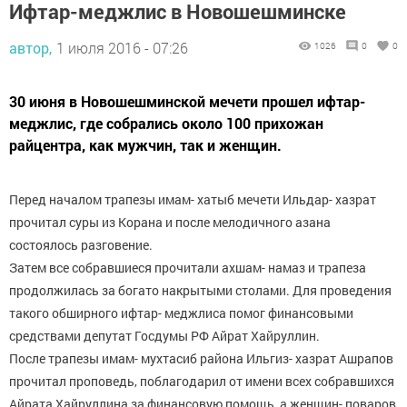
Ифтар-меджлис в Новошешминске
автор,
1 июля 2016 - 07:26
1026
0
0
30 июня в Новошешминской мечети прошел ифтар-
меджлис, где собрались около 100 прихожан
райцентра, как мужчин, так и женщин.
Перед началом трапезы имам- хатыб мечети Ильдар- хазрат
прочитал суры из Корана и после мелодичного азана
состоялось разговение.
Затем все собравшиеся прочитали ахшам- намаз и трапеза
продолжилась за богато накрытыми столами. Для проведения
такого обширного ифтар- меджлиса помог финансовыми
средствами депутат Госдумы РФ Айрат Хайруллин.
После трапезы имам- мухтасиб района Ильгиз- хазрат Ашрапов
прочитал проповедь, поблагодарил от имени всех собравшихся
Айрата Хайруллина за финансовую помощь, а женщин- поваров