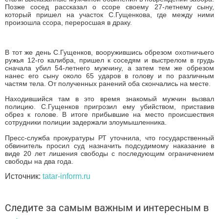
Позже сосед рассказал о ссоре своему 27-летнему сыну,
который пришел на участок С.Гущенкова, где между ними
произошла ссора, переросшая в драку.
В тот же день С.Гущенков, вооружившись обрезом охотничьего
ружья 12-го калибра, пришел к соседям и выстрелом в грудь
сначала убил 54-летнего мужчину, а затем тем же обрезом
нанес его сыну около 65 ударов в голову и по различным
частям тела. От полученных ранений оба скончались на месте.
Находившийся там в это время знакомый мужчин вызвал
полицию. С.Гущенков пригрозил ему убийством, приставив
обрез к голове. В итоге прибывшие на место происшествия
сотрудники полиции задержали злоумышленника.
Пресс-служба прокуратуры РТ уточнила, что государственный
обвинитель просил суд назначить подсудимому наказание в
виде 20 лет лишения свободы с последующим ограничением
свободы на два года.
Источник:
tatar-inform.ru
Следите за самым важным и интересным в