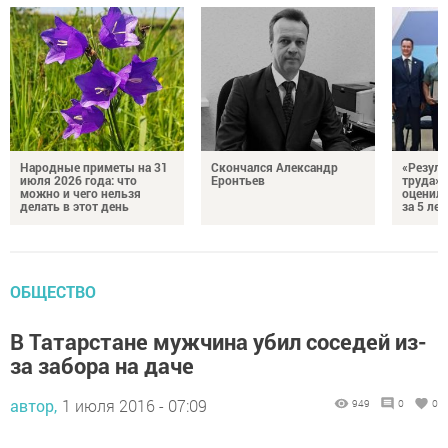
Народные приметы на 31
Скончался Александр
«Резуль
июля 2026 года: что
Еронтьев
труда»
можно и чего нельзя
оценили
делать в этот день
за 5 лет
ОБЩЕСТВО
В Татарстане мужчина убил соседей из-
за забора на даче
автор,
1 июля 2016 - 07:09
949
0
0