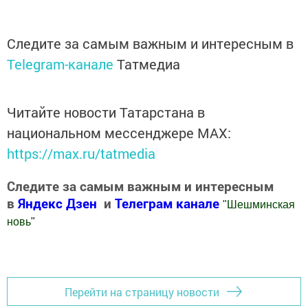
Следите за самым важным и интересным в
Telegram-канале
Татмедиа
Читайте новости Татарстана в
национальном мессенджере MАХ:
https://max.ru/tatmedia
Следите за самым важным и интересным
в
Яндекс Дзен
и
Телеграм канале
"
Шешминская
новь
"
Добавить Шешминскую новь в Яндекс.Новости
Перейти на страницу новости