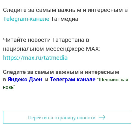
Следите за самым важным и интересным в
Telegram-канале
Татмедиа
Читайте новости Татарстана в
национальном мессенджере MАХ:
https://max.ru/tatmedia
Следите за самым важным и интересным
в
Яндекс Дзен
и
Телеграм канале
"
Шешминская
новь
"
Добавить Шешминскую новь в Яндекс.Новости
Перейти на страницу новости