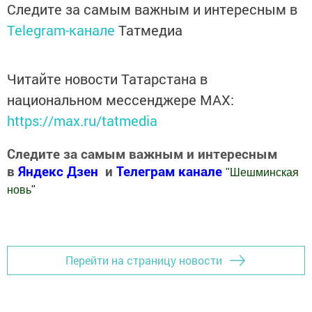
Следите за самым важным и интересным в
Telegram-канале
Татмедиа
Читайте новости Татарстана в
национальном мессенджере MАХ:
https://max.ru/tatmedia
Следите за самым важным и интересным
в
Яндекс Дзен
и
Телеграм канале
"
Шешминская
новь
"
Добавить Шешминскую новь в Яндекс.Новости
Перейти на страницу новости