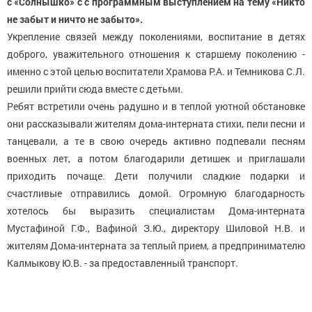
с «Солнышко» с с программным выступлением на тему «Никто
не забыт и ничто не забыто».
Укрепление связей между поколениями, воспитание в детях
доброго, уважительного отношения к старшему поколению -
именно с этой целью воспитатели Храмова Р.А. и Темникова С.Л.
решили прийти сюда вместе с детьми.
Ребят встретили очень радушно и в теплой уютной обстановке
они рассказывали жителям дома-интерната стихи, пели песни и
танцевали, а те в свою очередь активно подпевали песням
военных лет, а потом благодарили детишек и приглашали
приходить почаще. Дети получили сладкие подарки и
счастливые отправились домой. Огромную благодарность
хотелось бы выразить специалистам Дома-интерната
Мустафиной Г.Ф., Вафиной З.Ю., директору Шиловой Н.В. и
жителям Дома-интерната за теплый прием, а предпринимателю
Калмыкову Ю.В. - за предоставленный транспорт.