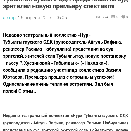
зрителей новую премьеру спектакля
автор,
25 апреля 2017 - 06:06
1274
0
0
Недавно театральный коллектив «Нур»
Тубылгытауского СДК (руководитель Айгуль Вафина,
режиссер Расима Набиуллина) представил на суд
зрителей, жителей села Тубылгытау, новую постановку
- пьесу Р. Хусаиновой «Табылдык» («Находка»), -
сообщила в редакцию участница коллектива Василя
Юртаева. Премьера прошла с огромным успехом!
Односельчане очень тепло ее встретили. Зал был
полон! С этим...
Недавно театральный коллектив «Нур» Тубылгытауского СДК
(руководитель Айгуль Вафина, режиссер Расима Набиуллина)
представил на суд зрителей, жителей села Тубылгытау, новую