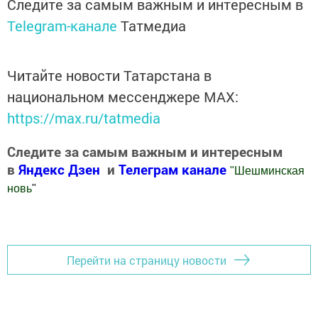
Следите за самым важным и интересным в
Telegram-канале
Татмедиа
Читайте новости Татарстана в
национальном мессенджере MАХ:
https://max.ru/tatmedia
Следите за самым важным и интересным
в
Яндекс Дзен
и
Телеграм канале
"
Шешминская
новь
"
Добавить Шешминскую новь в Яндекс.Новости
Перейти на страницу новости