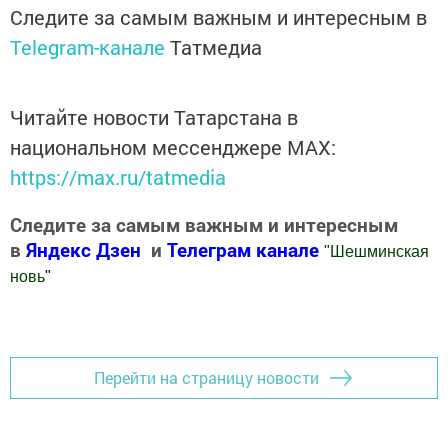
Следите за самым важным и интересным в
Telegram-канале
Татмедиа
Читайте новости Татарстана в
национальном мессенджере MАХ:
https://max.ru/tatmedia
Следите за самым важным и интересным
в
Яндекс Дзен
и
Телеграм канале
"
Шешминская
новь
"
Добавить Шешминскую новь в Яндекс.Новости
Перейти на страницу новости