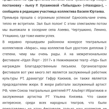
постановку - пьесу Р. Хусаиновой «Табылдык» («Находка»), -
сообщила в редакцию участница коллектива Василя Юртаева.
Премьера прошла с огромным успехом! Односельчане очень
тепло ее встретили. Зал был полон! С этим спектаклем потом
мы выезжали в соседние села Азеево, Чертушкино, Ленино,
Утяшкино, где тоже имели успех.
В недавно прошедшем районном конкурсе театральных
коллективов «Мирас», наш коллектив был удостоен диплома 2
степени, чему мы очень рады. А на межрегиональном
фестивале «Идел Йорт - 2017» в Нижнекамске театр «Нур» был
награжден Благодарственным письмом. Организатором
фестиваля вот уже много лет является заслуженный работник
культуры РТ, драматург Гафур Каюмов, он также является
председателем жюри. В жюри работали заслуженный артист
РФ, член Союза театральных деятелей РТ Альберт Ибрагимов и
заслуженная артистка РТ Ульяна Князева. Что самое
интересное, среди всех народных театров, что были
представлены на этом фестивале, только наш коллектив не