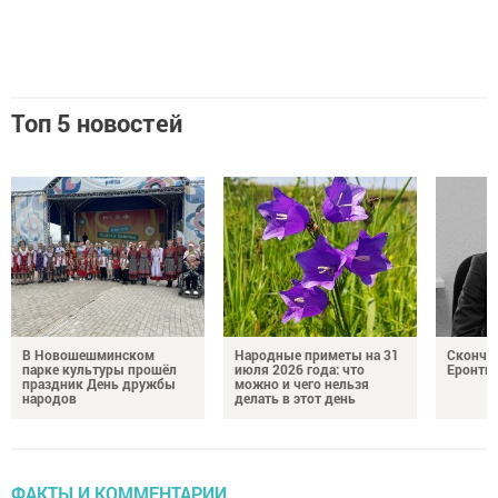
Топ 5 новостей
В Новошешминском
Народные приметы на 31
Сконча
парке культуры прошёл
июля 2026 года: что
Еронть
праздник День дружбы
можно и чего нельзя
народов
делать в этот день
ФАКТЫ И КОММЕНТАРИИ