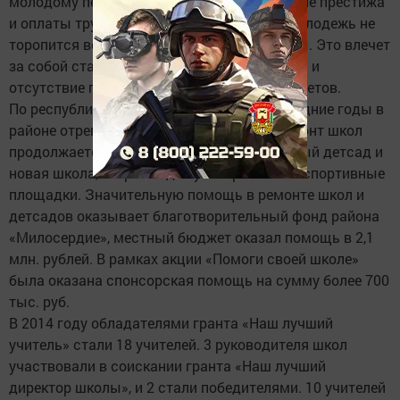
молодому педагогу. Несмотря на повышение престижа
и оплаты труда учительской профессии, молодежь не
торопится возвращаться в сельские школы. Это влечет
за собой старение педагогического корпуса и
отсутствие преподавания некоторых предметов.
По республиканским программам за последние годы в
районе отремонтированы 7 школ, и капремонт школ
продолжается. В этом году построены новый детсад и
новая школа, открыты две универсальные спортивные
площадки. Значительную помощь в ремонте школ и
детсадов оказывает благотворительный фонд района
«Милосердие», местный бюджет оказал помощь в 2,1
млн. рублей. В рамках акции «Помоги своей школе»
была оказана спонсорская помощь на сумму более 700
тыс. руб.
В 2014 году обладателями гранта «Наш лучший
учитель» стали 18 учителей. 3 руководителя школ
участвовали в соискании гранта «Наш лучший
директор школы», и 2 стали победителями. 10 учителей