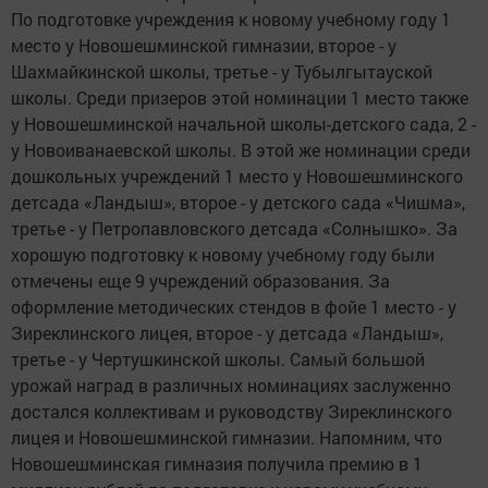
По подготовке учреждения к новому учебному году 1
место у Новошешминской гимназии, второе - у
Шахмайкинской школы, третье - у Тубылгытауской
школы. Среди призеров этой номинации 1 место также
у Новошешминской начальной школы-детского сада, 2 -
у Новоиванаевской школы. В этой же номинации среди
дошкольных учреждений 1 место у Новошешминского
детсада «Ландыш», второе - у детского сада «Чишма»,
третье - у Петропавловского детсада «Солнышко». За
хорошую подготовку к новому учебному году были
отмечены еще 9 учреждений образования. За
оформление методических стендов в фойе 1 место - у
Зиреклинского лицея, второе - у детсада «Ландыш»,
третье - у Чертушкинской школы. Самый большой
урожай наград в различных номинациях заслуженно
достался коллективам и руководству Зиреклинского
лицея и Новошешминской гимназии. Напомним, что
Новошешминская гимназия получила премию в 1