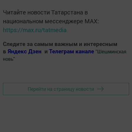
Читайте новости Татарстана в
национальном мессенджере MАХ:
https://max.ru/tatmedia
Следите за самым важным и интересным
в
Яндекс Дзен
и
Телеграм канале
"
Шешминская
новь
"
Добавить Шешминскую новь в Яндекс.Новости
Перейти на страницу новости