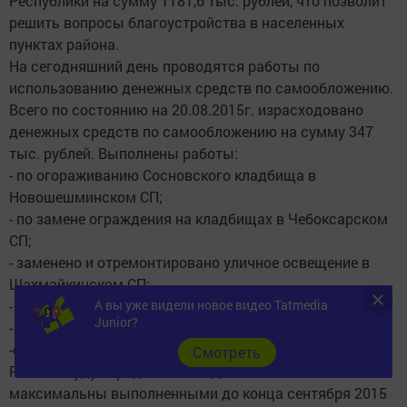
Республики на сумму 1181,6 тыс. рублей, что позволит
решить вопросы благоустройства в населенных
пунктах района.
На сегодняшний день проводятся работы по
использованию денежных средств по самообложению.
Всего по состоянию на 20.08.2015г. израсходовано
денежных средств по самообложению на сумму 347
тыс. рублей. Выполнены работы:
- по огораживанию Сосновского кладбища в
Новошешминском СП;
- по замене ограждения на кладбищах в Чебоксарском
СП;
- заменено и отремонтировано уличное освещение в
Шахмайкинском СП;
- ведется строительство дорог в Шахмайкинском СП;
А вы уже видели новое видео Tatmedia
Junior?
- отсыпана дорога в Архангельском СП;
-отремонтирован пешеходный переход в с. Азеево.
Cмотреть
Работы будут продолжены и должны быть
максимальны выполненными до конца сентября 2015