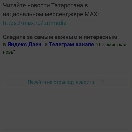
Читайте новости Татарстана в
национальном мессенджере MАХ:
https://max.ru/tatmedia
Следите за самым важным и интересным
в
Яндекс Дзен
и
Телеграм канале
"
Шешминская
новь
"
Добавить Шешминскую новь в Яндекс.Новости
Перейти на страницу новости