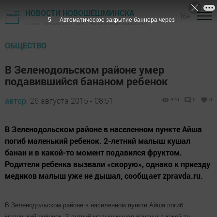
НОВОСТИ НОВОШЕШМИНСКА
16+
4
Автоматическое закрытие баннера через
Газета "Шешминская новь" - Новошешминский район
ОБЩЕСТВО
В Зеленодольском районе умер
подавившийся бананом ребенок
автор,
26 августа 2015 - 08:51
920
0
0
В Зеленодольском районе в населенном пункте Айша
погиб маленький ребенок. 2-летний малыш кушал
банан и в какой-то момент подавился фруктом.
Родители ребенка вызвали «скорую», однако к приезду
медиков малыш уже не дышал, сообщает zpravda.ru.
В Зеленодольском районе в населенном пункте Айша погиб
маленький ребенок. 2-летний малыш кушал банан и в какой-то