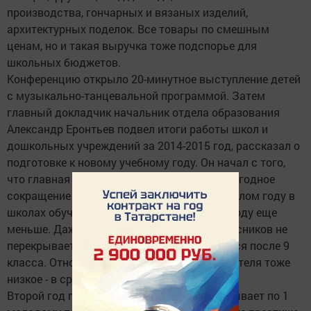
производства, гончарных и вязаных изделий,
архитектурных поделок. Все товары по смешным
ценам, но и такая выручка тоже подспорье для
школьных бюджетов.
Конференцию открыло 20-минутное выступление детей
с музыкально-танцевальной программой. Затем
главный докладчик начальник отдела образования
Александр Еронтьев подвел итоги работы школ и
дошкольных учреждений за 2014-2015 год, рассказал о
подготовке к новому учебному году. Он начал с того,
что главная и повсеместная проблема - ежегодное
сокращение численности учащихся. В прошлом году в
школах обучалось 1533 учащихся, в этом году еще
меньше. Даже увеличение числа первоклассников не
перекрывает увеличившийся отток учащихся после 9
класса. Отношение учащихся на одного учителя тоже
низкое - в среднем всего 6 учеников.
Второй год подряд в район на работу прибывает по 1