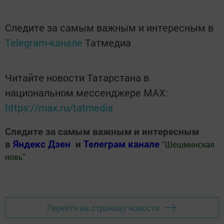
Следите за самым важным и интересным в
Telegram-канале
Татмедиа
Читайте новости Татарстана в
национальном мессенджере MАХ:
https://max.ru/tatmedia
Следите за самым важным и интересным
в
Яндекс Дзен
и
Телеграм канале
"
Шешминская
новь
"
Добавить Шешминскую новь в Яндекс.Новости
Перейти на страницу новости