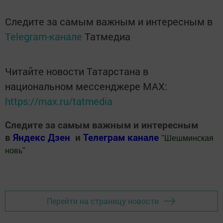
Следите за самым важным и интересным в
Telegram-канале
Татмедиа
Читайте новости Татарстана в
национальном мессенджере MАХ:
https://max.ru/tatmedia
Следите за самым важным и интересным
в
Яндекс Дзен
и
Телеграм канале
"
Шешминская
новь
"
Добавить Шешминскую новь в Яндекс.Новости
Перейти на страницу новости