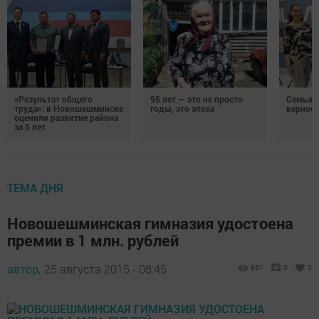
«Результат общего
95 лет — это не просто
Семья Г
труда»: в Новошешминске
годы, это эпоха
верност
оценили развитие района
за 5 лет
ТЕМА ДНЯ
Новошешминская гимназия удостоена
премии в 1 млн. рублей
автор,
25 августа 2015 - 08:45
861
0
0