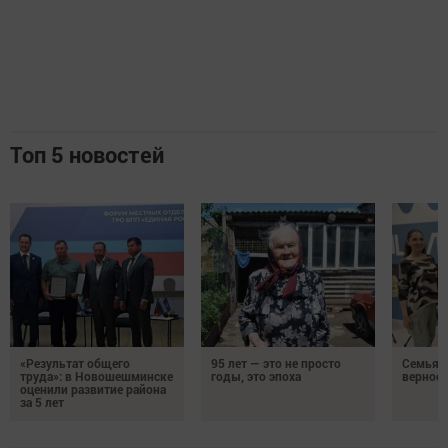
Топ 5 новостей
«Результат общего
95 лет — это не просто
Семья Г
труда»: в Новошешминске
годы, это эпоха
верност
оценили развитие района
за 5 лет