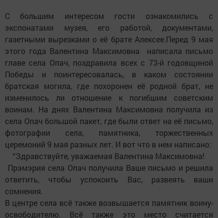
С большим интересом гости ознакомились с
экспонатами музея, его работой, документами,
газетными вырезками о её брате Алексее.Перед 9 мая
этого года Валентина Максимовна написала письмо
главе села Опач, поздравила всех с 73-й годовщиной
Победы и поинтересовалась, в каком состоянии
братская могила, где похоронен её родной брат, не
изменилось ли отношение к погибшим советским
воинам. На днях Валентина Максимовна получила из
села Опач большой пакет, где были ответ на её письмо,
фотографии села, памятника, торжественных
церемоний 9 мая разных лет. И вот что в нем написано:
“Здравствуйте, уважаемая Валентина Максимовна!
Прэмэрия села Опач получила Ваше письмо и решила
ответить, чтобы успокоить Вас, развеять ваши
сомнения.
В центре села всё также возвышается памятник воину-
освободителю. Всё также это место считается