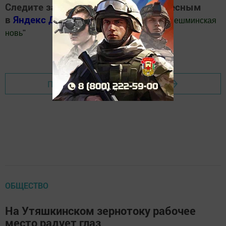
Следите за самым важным и интересным
в
Яндекс Дзен
и
Телеграм канале
"
Шешминская
новь
"
Добавить Шешминскую новь в Яндекс.Новости
Перейти на страницу новости
ОБЩЕСТВО
На Утяшкинском зернотоку рабочее
место радует глаз