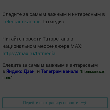
Следите за самым важным и интересным в
Telegram-канале
Татмедиа
Читайте новости Татарстана в
национальном мессенджере MАХ:
https://max.ru/tatmedia
Следите за самым важным и интересным
в
Яндекс Дзен
и
Телеграм канале
"
Шешминская
новь
"
Добавить Шешминскую новь в Яндекс.Новости
Перейти на страницу новости