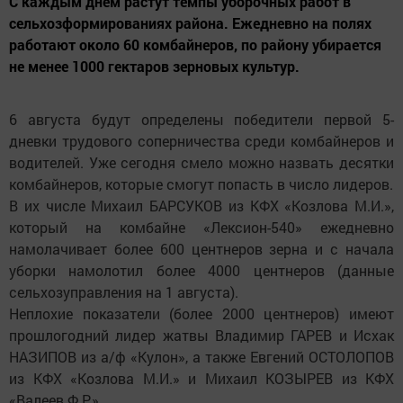
С каждым днем растут темпы уборочных работ в
сельхозформированиях района. Ежедневно на полях
работают около 60 комбайнеров, по району убирается
не менее 1000 гектаров зерновых культур.
6 августа будут определены победители первой 5-
дневки трудового соперничества среди комбайнеров и
водителей. Уже сегодня смело можно назвать десятки
комбайнеров, которые смогут попасть в число лидеров.
В их числе Михаил БАРСУКОВ из КФХ «Козлова М.И.»,
который на комбайне «Лексион-540» ежедневно
намолачивает более 600 центнеров зерна и с начала
уборки намолотил более 4000 центнеров (данные
сельхозуправления на 1 августа).
Неплохие показатели (более 2000 центнеров) имеют
прошлогодний лидер жатвы Владимир ГАРЕВ и Исхак
НАЗИПОВ из а/ф «Кулон», а также Евгений ОСТОЛОПОВ
из КФХ «Козлова М.И.» и Михаил КОЗЫРЕВ из КФХ
«Валеев Ф.Р.».