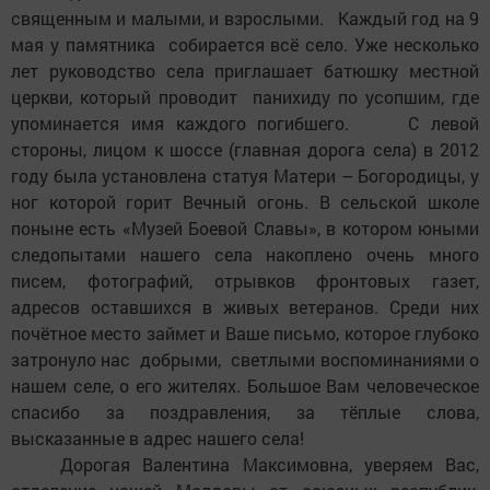
священным и малыми, и взрослыми. Каждый год на 9
мая у памятника собирается всё село. Уже несколько
лет руководство села приглашает батюшку местной
церкви, который проводит панихиду по усопшим, где
упоминается имя каждого погибшего. С левой
стороны, лицом к шоссе (главная дорога села) в 2012
году была установлена статуя Матери – Богородицы, у
ног которой горит Вечный огонь. В сельской школе
поныне есть «Музей Боевой Славы», в котором юными
следопытами нашего села накоплено очень много
писем, фотографий, отрывков фронтовых газет,
адресов оставшихся в живых ветеранов. Среди них
почётное место займет и Ваше письмо, которое глубоко
затронуло нас добрыми, светлыми воспоминаниями о
нашем селе, о его жителях. Большое Вам человеческое
спасибо за поздравления, за тёплые слова,
высказанные в адрес нашего села!
Дорогая Валентина Максимовна, уверяем Вас,