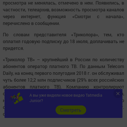
просмотра не менялась, отмечено в нем. Появились, в
частности, телеархив, возможность просмотра каналов
через интернет, функция «Смотри с начала»,
перечислено в сообщении.
По словам представителя «Триколора», тем, кто
оплатил годовую подписку до 18 июля, доплачивать не
придется.
«Триколор ТВ» – крупнейший в России по количеству
абонентов оператор платного ТВ. По данным Telecom
Daily, на конец первого полугодия 2018 г. он обслуживал
чуть более 12,2 млн подписчиков (29% всех российских
абонентов платного ТВ). Компанию контролируют
структуры президента GS Group Андрея Ткаченко,
А вы уже видели новое видео Tatmedia
небольшой пакет акций есть у «ВТБ-капитала». По
Junior?
собственным данным, выручка «Триколора» в 2017 г.
Cмотреть
составила 19,1 млрд руб.