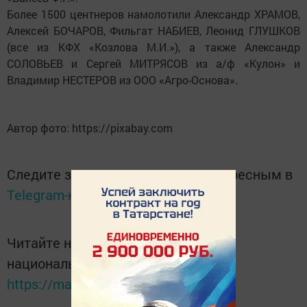
Более 1500 центнеров намолотили Александр ХРАМОВ,
Алексей БОЧАРОВ, Фильгат НАБИЕВ, Леонид ГЛУШКОВ
(все из КФХ «Козлова М.И.»), а также Александр
СОЛОВЬЕВ и Сергей МИТРЯСОВ из а/ф «Кулон» и
Владимир НЕСТЕРОВ из ООО «Агро-Основа».
Автор фото: https://pixabay.com
Следите за самым важным и интересным в
Telegram-канале
Татмедиа
Читайте новости Татарстана в
национальном мессенджере MАХ:
https://max.ru/tatmedia