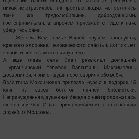
отделение нашей Молдовы от союзных республик,
никак не отразилось на простых людях, мы остались
теми же трудолюбивыми, добродушными,
гостеприимными, а, впрочем, приезжайте ещё к нам,
убедитесь сами.
Желаем Вам, семье Вашей, внукам, правнукам,
крепкого здоровья, человеческого счастья, долгих лет
жизни и всего самого наилучшего”.
А еще глава села Опач разыскал домашний
урганчинский телефон Валентины Максимовны,
дозвонился, и они от души переговорили обо всём.
Валентина Максимовна привезла музею в подарок 15
книг из своей богатой личной библиотеки.
Непринужденная, душевная беседа с ней продолжалась
за чашкой чая. И мы присоединяемся к пожеланиям
друзей из Молдовы.