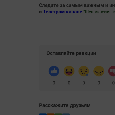
Следите за самым важным и и
и
Телеграм канале
"
Шешминская н
Добавить Шешминскую новь в Яндекс
Оставляйте реакции
0
0
0
0
0
Расскажите друзьям