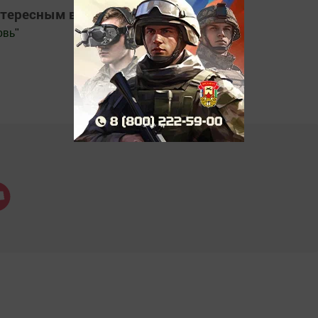
нтересным в
Яндекс Дзен
овь
"
.Новости