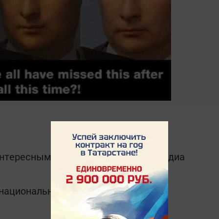
интересным в
Telegram-канале
Татмедиа
в национальном мессенджере MАХ: