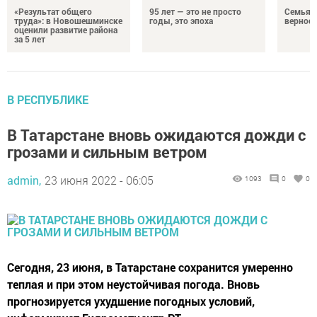
«Результат общего
95 лет — это не просто
Семья Г
труда»: в Новошешминске
годы, это эпоха
верност
оценили развитие района
за 5 лет
В РЕСПУБЛИКЕ
В Татарстане вновь ожидаются дожди с
грозами и сильным ветром
admin,
23 июня 2022 - 06:05
1093
0
0
Сегодня, 23 июня, в Татарстане сохранится умеренно
теплая и при этом неустойчивая погода. Вновь
прогнозируется ухудшение погодных условий,