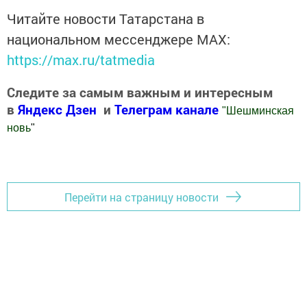
Читайте новости Татарстана в
национальном мессенджере MАХ:
https://max.ru/tatmedia
Следите за самым важным и интересным
в
Яндекс Дзен
и
Телеграм канале
"
Шешминская
новь
"
Добавить Шешминскую новь в Яндекс.Новости
Перейти на страницу новости