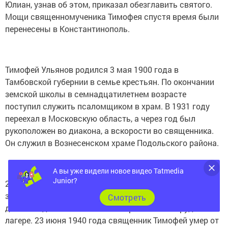
Юлиан, узнав об этом, приказал обезглавить святого.
Мощи священномученика Тимофея спустя время были
перенесены в Константинополь.
Тимофей Ульянов родился 3 мая 1900 года в
Тамбовской губернии в семье крестьян. По окончании
земской школы в семнадцатилетнем возрасте
поступил служить псаломщиком в храм. В 1931 году
переехал в Московскую область, а через год был
рукоположен во диакона, а вскорости во священника.
Он служил в Вознесенском храме Подольского района.
А вы уже видели новое видео Tatmedia
Junior?
26 ноября 1937 года отца Тимофея арестовали и
заключили в тюрьму в Серпухове. Его приговорили к
Cмотреть
десяти годам заключения в исправительно-трудовом
лагере. 23 июня 1940 года священник Тимофей умер от