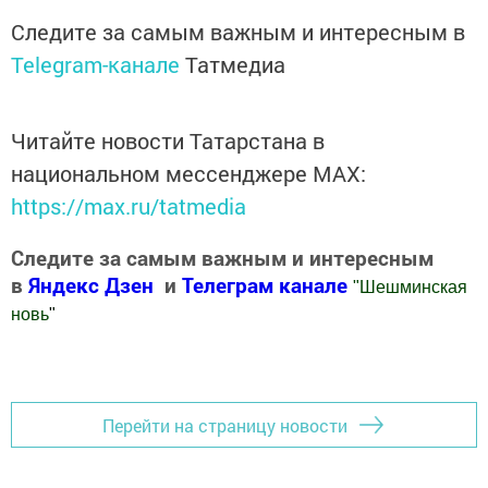
Следите за самым важным и интересным в
Telegram-канале
Татмедиа
Читайте новости Татарстана в
национальном мессенджере MАХ:
https://max.ru/tatmedia
Следите за самым важным и интересным
в
Яндекс Дзен
и
Телеграм канале
"
Шешминская
новь
"
Добавить Шешминскую новь в Яндекс.Новости
Перейти на страницу новости