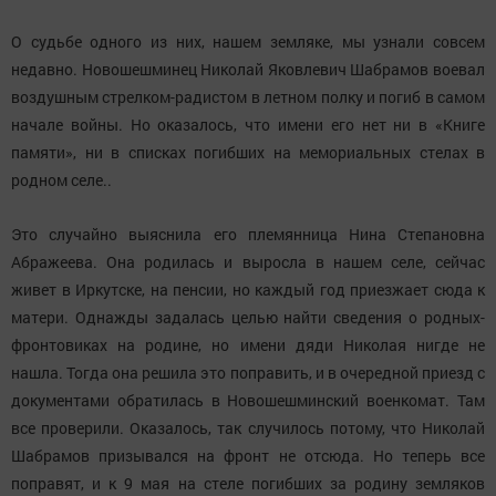
О судьбе одного из них, нашем земляке, мы узнали совсем
недавно. Новошешминец Николай Яковлевич Шабрамов воевал
воздушным стрелком-радистом в летном полку и погиб в самом
начале войны. Но оказалось, что имени его нет ни в «Книге
памяти», ни в списках погибших на мемориальных стелах в
родном селе..
Это случайно выяснила его племянница Нина Степановна
Абражеева. Она родилась и выросла в нашем селе, сейчас
живет в Иркутске, на пенсии, но каждый год приезжает сюда к
матери. Однажды задалась целью найти сведения о родных-
фронтовиках на родине, но имени дяди Николая нигде не
нашла. Тогда она решила это поправить, и в очередной приезд с
документами обратилась в Новошешминский военкомат. Там
все проверили. Оказалось, так случилось потому, что Николай
Шабрамов призывался на фронт не отсюда. Но теперь все
поправят, и к 9 мая на стеле погибших за родину земляков