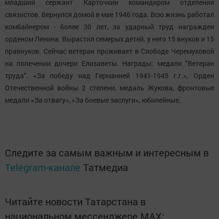
младший сержант Карточкин командиром отделения
связистов. Вернулся домой в мае 1946 года. Всю жизнь работал
комбайнером - более 30 лет, за ударный труд награжден
орденом Ленина. Вырастил семерых детей, у него 15 внуков и 15
правнуков. Сейчас ветеран проживает в Слободе Черемуховой
на попечении дочери Елизаветы. Награды: медали "Ветеран
труда", «За победу над Германией 1941-1945 г.г.», Орден
Отечественной войны 2 степени, медаль Жукова, фронтовые
медали «За отвагу», «За боевые заслуги», юбилейные.
Следите за самым важным и интересным в
Telegram-канале
Татмедиа
Читайте новости Татарстана в
национальном мессенджере MАХ: