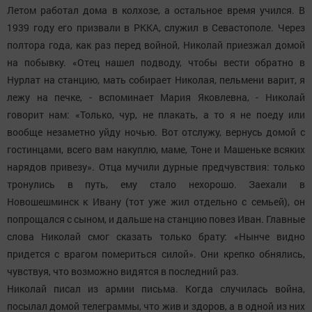
Летом работал дома в колхозе, а остальное время учился. В
1939 году его призвали в РККА, служил в Севастополе. Через
полтора года, как раз перед войной, Николай приезжал домой
на побывку. «Отец нашел подводу, чтобы вести обратно в
Нурлат на станцию, мать собирает Николая, пельмени варит, я
лежу на печке, - вспоминает Мария Яковлевна, - Николай
говорит нам: «Только, чур, не плакать, а то я не поеду или
вообще незаметно уйду ночью. Вот отслужу, вернусь домой с
гостинцами, всего вам накуплю, маме, Тоне и Машеньке всяких
нарядов привезу». Отца мучили дурные предчувствия: только
тронулись в путь, ему стало нехорошо. Заехали в
Новошешминск к Ивану (тот уже жил отдельно с семьей), он
попрощался с сыном, и дальше на станцию повез Иван. Главные
слова Николай смог сказать только брату: «Нынче видно
придется с врагом помериться силой». Они крепко обнялись,
чувствуя, что возможно видятся в последний раз.
Николай писал из армии письма. Когда случилась война,
посылал домой телеграммы, что жив и здоров, а в одной из них