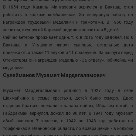
В 1954 году Камиль Мингазович вернулся в Бакташ, стал
работать в колхозе комбайнером. За передовую работу он
награжден трудовыми медалями и грамотами. В 1956 году
женится, с супругой Каримой родили и воспитали 5 детей.
Сейчас ветеран проживает один, т. к. в 2016 году овдовел. Но в
Бакташе и Утяшкино живут сыновья, остальные дети
приезжают, а также 11 внуков и 11 правнуков. За заслуги перед
Отечеством он награжден медалью «За отвагу», юбилейными
медалями.
Сулейманов Мухамет Мардегалямович
Мухамет Мардегалямович родился в 1927 году в селе
Шахмайкино в семье крестьян, детей было семеро. Двое
старших братьев воевали с начала войны, Ибрагим погиб, а
Габдрахман вернулся, дожил до 90 лет. В 1941 году Мухамет
абый окончил 7 классов, с 1942 по 1943 год работал на
торфяниках в Ивановской области, по возвращении - в колхозе
на разных работах: пахал на быках, возил лес. Вскоре по своей