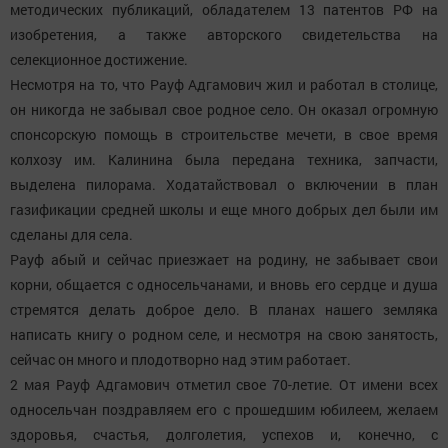
методических публикаций, обладателем 13 патентов РФ на
изобретения, а также авторского свидетельства на
селекционное достижение.
Несмотря на то, что Рауф Адгамович жил и работал в столице,
он никогда не забывал свое родное село. Он оказал огромную
спонсорскую помощь в строительстве мечети, в свое время
колхозу им. Калинина была передана техника, запчасти,
выделена пилорама. Ходатайствовал о включении в план
газификации средней школы и еще много добрых дел были им
сделаны для села.
Рауф абый и сейчас приезжает на родину, не забывает свои
корни, общается с односельчанами, и вновь его сердце и душа
стремятся делать доброе дело. В планах нашего земляка
написать книгу о родном селе, и несмотря на свою занятость,
сейчас он много и плодотворно над этим работает.
2 мая Рауф Адгамович отметил свое 70-летие. От имени всех
односельчан поздравляем его с прошедшим юбилеем, желаем
здоровья, счастья, долголетия, успехов и, конечно, с