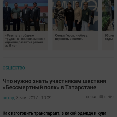
«Результат общего
Семья Героя: любовь,
95 лет 
труда»: в Новошешминске
верность и память
годы, э
оценили развитие района
за 5 лет
ОБЩЕСТВО
Что нужно знать участникам шествия
«Бессмертный полк» в Татарстане
автор,
3 мая 2017 - 10:09
1042
0
0
Как изготовить транспарант, в какой одежде и куда