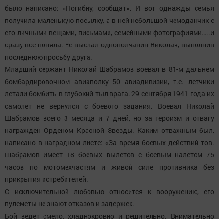
было написано: «Погибну, сообщат». И вот однажды семья
получила маленькую посылку, а в ней небольшой чемоданчик с
его личными вещами, письмами, семейными фотографиями…..и
сразу все поняла. Ее выслал однополчанин Николая, выполнив
последнюю просьбу друга.
Младший сержант Николай Шабрамов воевал в 81-м дальнем
бомбардировочном авиаполку 50 авиадивизии, т.е. летчики
летали бомбить в глубокий тыл врага. 29 сентября 1941 года их
самолет не вернулся с боевого задания. Воевал Николай
Шабрамов всего 3 месяца и 7 дней, но за героизм и отвагу
награжден Орденом Красной Звезды. Каким отважным был,
написано в наградном листе: «За время боевых действий тов.
Шабрамов имеет 18 боевых вылетов с боевым налетом 75
часов по мотомехчастям и живой силе противника без
прикрытия истребителей.
С исключительной любовью относится к вооружению, его
пулеметы не знают отказов и задержек.
Бой ведет смело, хладнокровно и решительно. Внимательно