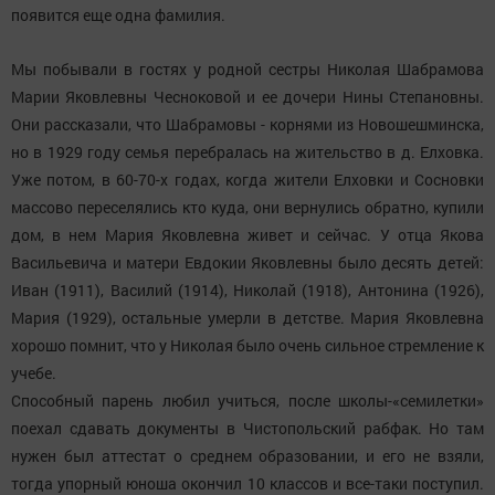
появится еще одна фамилия.
Мы побывали в гостях у родной сестры Николая Шабрамова
Марии Яковлевны Чесноковой и ее дочери Нины Степановны.
Они рассказали, что Шабрамовы - корнями из Новошешминска,
но в 1929 году семья перебралась на жительство в д. Елховка.
Уже потом, в 60-70-х годах, когда жители Елховки и Сосновки
массово переселялись кто куда, они вернулись обратно, купили
дом, в нем Мария Яковлевна живет и сейчас. У отца Якова
Васильевича и матери Евдокии Яковлевны было десять детей:
Иван (1911), Василий (1914), Николай (1918), Антонина (1926),
Мария (1929), остальные умерли в детстве. Мария Яковлевна
хорошо помнит, что у Николая было очень сильное стремление к
учебе.
Способный парень любил учиться, после школы-«семилетки»
поехал сдавать документы в Чистопольский рабфак. Но там
нужен был аттестат о среднем образовании, и его не взяли,
тогда упорный юноша окончил 10 классов и все-таки поступил.