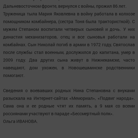
Дальневосточном фронте, вернулся с войны, прожил 86 лет.
Труженица тыла Мария Яковлевна в войну работала в колхозе
помощником комбайнера, (сестра Тоня была трактористкой). С
мужем Степаном воспитали четверых сыновей и дочь. У них
династия механизаторов, отец и все сыновья работали на
комбайнах. Сын Николай погиб в армии в 1972 году, Святослав
после службы стал военным, дослужился до капитана, умер в
2009 году. Два других сына живут в Нижнекамске, часто
навещают, дом ухожен, в Новошешминске родственники
помогают.
Сведения о воевавших родных Нина Степановна с внуками
разыскала на Интернет-сайтах «Мемориал», «Подвиг народа».
Сама она и ее родные чтят их память, а 9 мая со всеми
россиянами участвуют в параде «Бессмертный полк».
Ольга ИВАНОВА.