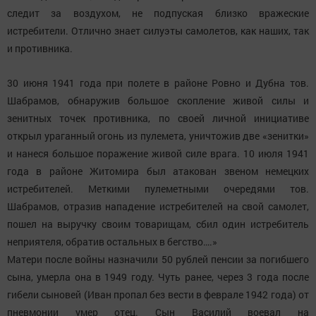
следит за воздухом, не подпуская близко вражеские
истребители. Отлично знает силуэты самолетов, как наших, так
и противника.
30 июня 1941 года при полете в районе Ровно и Дубна тов.
Шабрамов, обнаружив большое скопление живой силы и
зенитных точек противника, по своей личной инициативе
открыл ураганный огонь из пулемета, уничтожив две «зенитки»
и нанеся большое поражение живой силе врага. 10 июля 1941
года в районе Житомира был атакован звеном немецких
истребителей. Меткими пулеметными очередями тов.
Шабрамов, отразив нападение истребителей на свой самолет,
пошел на выручку своим товарищам, сбил один истребитель
неприятеля, обратив остальных в бегство….»
Матери после войны назначили 50 рублей пенсии за погибшего
сына, умерла она в 1949 году. Чуть ранее, через 3 года после
гибели сыновей (Иван пропал без вести в феврале 1942 года) от
пневмонии умер отец. Сын Василий воевал на