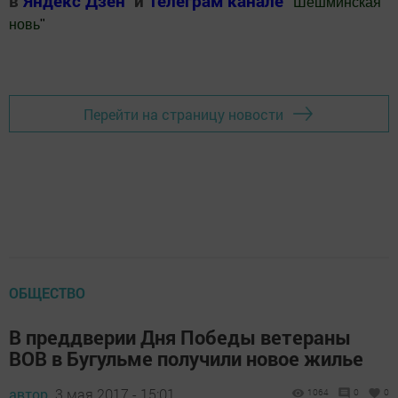
в
Яндекс Дзен
и
Телеграм канале
"
Шешминская
новь
"
Добавить Шешминскую новь в Яндекс.Новости
Перейти на страницу новости
ОБЩЕСТВО
В преддверии Дня Победы ветераны
ВОВ в Бугульме получили новое жилье
автор,
3 мая 2017 - 15:01
1064
0
0