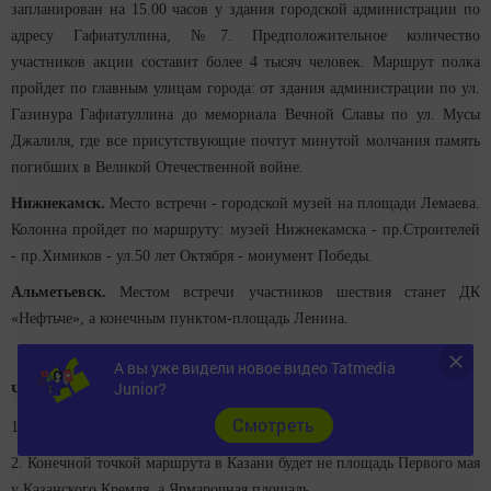
запланирован на 15.00 часов у здания городской администрации по
адресу Гафиатуллина, №7. Предположительное количество
участников акции составит более 4 тысяч человек. Маршрут полка
пройдет по главным улицам города: от здания администрации по ул.
Газинура Гафиатуллина до мемориала Вечной Славы по ул. Мусы
Джалиля, где все присутствующие почтут минутой молчания память
погибших в Великой Отечественной войне.
Нижнекамск.
Место встречи - городской музей на площади Лемаева.
Колонна пройдет по маршруту: музей Нижнекамска - пр.Строителей
- пр.Химиков - ул.50 лет Октября - монумент Победы.
Альметьевск.
Местом встречи участников шествия станет ДК
«Нефтьче», а конечным пунктом
-
площадь Ленина.
А вы уже видели новое видео Tatmedia
Junior?
Что изменится?
Cмотреть
1. Число участников акции станет больше в два раза.
2. Конечной точкой маршрута в Казани будет не площадь Первого мая
у Казанского Кремля, а Ярмарочная площадь.