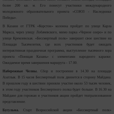
более 200 кв. м. Его понесут участники международного
молодежного образовательного проекта «СОЮЗ - Наследники
Победы».
В Казани от ГТРК «Корстон» колонна пройдет по улице Карла
Маркса, через улицу Лобачевского, мимо парка «Черное озеро» и по
улице Кремлевская. «Бессмертный полк» завершит свое шествие на
Площади Тысячелетия, где всех участников будет ожидать
интерактивная праздничная программа, выступление тысячного хора
проекта «Поющая Казань» с элементами народного караоке.
Ожидаемое время завершения маршрута - 17.00.
Набережные Челны.
Сбор и построение в 14.30 на площади
Азатлык. В 15 часов Бессмертный полк двинется в сторону Майдана.
В прошлом году в шествии приняли участие около 53 тысяч человек,
в этом году участников Бессмертного полка будет больше. В 16.30 на
Майдане для горожан и участников акции пройдет театрализованное
представление.
Бугульма.
Старт Всероссийской акции «Бессмертный полк»