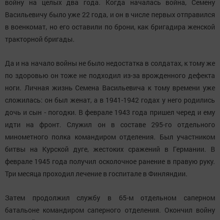
войну на целых два года. Когда началась война, Семену
Васильевичу было уже 22 года, и он в числе первых отправился
в военкомат, но его оставили по брони, как бригадира женской
тракторной бригады.
Да и на начало войны не было недостатка в солдатах, к тому же
по здоровью он тоже не подходил из-за врожденного дефекта
ноги. Личная жизнь Семена Васильевича к тому времени уже
сложилась: он был женат, а в 1941-1942 годах у него родились
дочь и сын - погодки. В феврале 1943 года пришел черед и ему
идти на фронт. Служил он в составе 295-го отдельного
минометного полка командиром отделения. Был участником
битвы на Курской дуге, жестоких сражений в Германии. В
феврале 1945 года получил осколочное ранение в правую руку.
Три месяца проходил лечение в госпитале в Финляндии.
Затем продолжил службу в 65-м отдельном саперном
батальоне командиром саперного отделения. Окончил войну