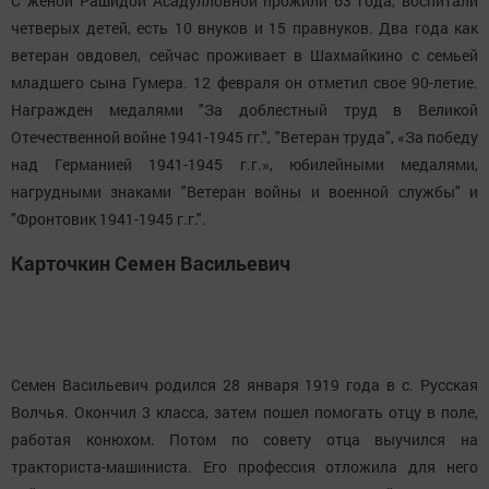
С женой Рашидой Асадулловной прожили 63 года, воспитали
четверых детей, есть 10 внуков и 15 правнуков. Два года как
ветеран овдовел, сейчас проживает в Шахмайкино с семьей
младшего сына Гумера. 12 февраля он отметил свое 90-летие.
Награжден медалями "За доблестный труд в Великой
Отечественной войне 1941-1945 гг.", "Ветеран труда", «За победу
над Германией 1941-1945 г.г.», юбилейными медалями,
нагрудными знаками "Ветеран войны и военной службы" и
"Фронтовик 1941-1945 г.г.".
Карточкин Семен Васильевич
Семен Васильевич родился 28 января 1919 года в с. Русская
Волчья. Окончил 3 класса, затем пошел помогать отцу в поле,
работая конюхом. Потом по совету отца выучился на
тракториста-машиниста. Его профессия отложила для него