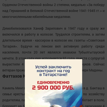
Орденом Отечественной войны 2 степени, медалью «За победу
над Германией в Великой Отечественной войне 1941-1945 гг.» и
многочисленными юбилейными медалями.
Демобилизовался Ханиф Зарипович в 1947 году и сразу же
включился в работу в колхозе. Трудился строителем, а затем
длительное время - кассиром в колхозе им. газеты «Советская
Татария». Будучи на пенсии вел активную работу среди
населения, почти 20 лет являлся имамом Тубылгытауской
мечети. В этом году ему исполняется 93 года, вместе с супругой
вырастили 4 детей. У него 7 внуков и 7 правнуков. Сейчас
ветеран проживает в родной деревне с семьей дочери Мадины.
Фаттахов Камиль Мингазович
Камиль Мингазович Родился 25 января 1932 года в д. Бакташ в
семье крестьян. С 8 летнего возраста помогал по хозяйству
родителям, пас коров и телят на лугах, с 11 лет работает в поле,
боронует на быках, и успевает сдать экзамены об окончании 4