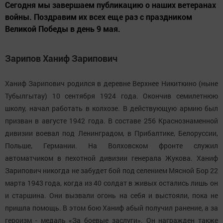
Сегодня мы завершаем публикацию о наших ветеранах
войны. Поздравим их всех еще раз с праздником
Великой Победы в день 9 мая.
Зарипов Ханиф Зарипович
Ханиф Зарипович родился в деревне Верхнее Никиткино (ныне
Тубылгытау) 10 сентября 1924 года. Окончив семилетнюю
школу, начал работать в колхозе. В действующую армию был
призван в августе 1942 года. В составе 256 Краснознаменной
дивизии воевал под Ленинградом, в Прибалтике, Белоруссии,
Польше, Германии. На Волховском фронте служил
автоматчиком в пехотной дивизии генерала Жукова. Ханиф
Зарипович никогда не забудет бой под селением Мясной Бор 22
марта 1943 года, когда из 40 солдат в живых остались лишь он
и старшина. Они вызвали огонь на себя и выстояли, пока не
пришла помощь. В этом бою Ханиф абый получил ранение, а за
героизм - медаль «За боевые заслуги». Он награжден также