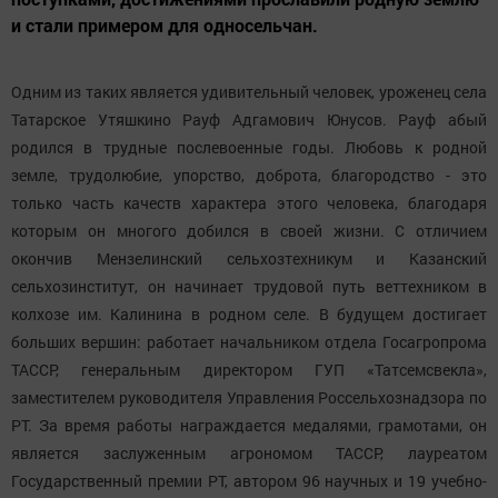
и стали примером для односельчан.
Одним из таких является удивительный человек, уроженец села
Татарское Утяшкино Рауф Адгамович Юнусов. Рауф абый
родился в трудные послевоенные годы. Любовь к родной
земле, трудолюбие, упорство, доброта, благородство - это
только часть качеств характера этого человека, благодаря
которым он многого добился в своей жизни. С отличием
окончив Мензелинский сельхозтехникум и Казанский
сельхозинститут, он начинает трудовой путь веттехником в
колхозе им. Калинина в родном селе. В будущем достигает
больших вершин: работает начальником отдела Госагропрома
ТАССР, генеральным директором ГУП «Татсемсвекла»,
заместителем руководителя Управления Россельхознадзора по
РТ. За время работы награждается медалями, грамотами, он
является заслуженным агрономом ТАССР, лауреатом
Государственный премии РТ, автором 96 научных и 19 учебно-