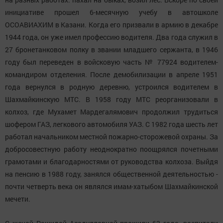
инициативе прошел 6-месячную учебу в автошколе
ОСОАВИАХИМ в Казани. Когда его призвали в армию в декабре
1944 года, он уже имел профессию водителя. Два года служил в
27 бронетанковом полку в звании младшего сержанта, в 1946
году был переведен в войсковую часть № 77924 водителем-
командиром отделения. После демобилизации в апреле 1951
года вернулся в родную деревню, устроился водителем в
Шахмайкинскую МТС. В 1958 году МТС реорганизовали в
колхоз, где Мухамет Мардегалямович продолжил трудиться
шофером ГАЗ, легкового автомобиля УАЗ. С 1982 года шесть лет
работал начальником местной пожарно-сторожевой охраны. За
добросовестную работу неоднократно поощрялся почетными
грамотами и благодарностями от руководства колхоза. Выйдя
на пенсию в 1988 году, занялся общественной деятельностью -
почти четверть века он являлся имам-хатыбом Шахмайкинской
мечети.