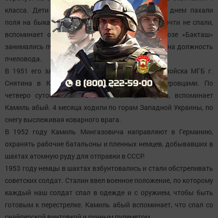
класса. Дети работали наравне со взрослыми, днем пахали
поля на быках, а ночью носили снопы на ток, почти не спали,
вспоминает он. В годы войны и после в колхозе «Бакташ»
занимались пчеловодством, и юношу выдвигают на должность
пчеловода.
В 1951 его забирают в армию, он попадает в войска МГБ г.
Снятина в Карпатские горы воевать с бандеровцами. По
четверо суток лежали в снегу, выжидая врага, вспоминает
Камиль абый. 4 месяца ходили по горам Западной Украины, по
снегу выслеживая коварного врага.
В 1952 году Камиль Мингазовича направляют в Германию,
охранять рабочие батальоны и пленных немцев, добывавших в
шахтах атомную руду для отправки в СССР.
1953 году немцы в шахтах взбунтовались и стали обстреливать
советских солдат. Сталин ввел военное положение, по которому
каждый наш солдат спал в одежде и с оружием, чтобы быть
готовым к перестрелке. Камиль абый вспоминает, что спал со
снайперской винтовкой и ручным пулеметом.