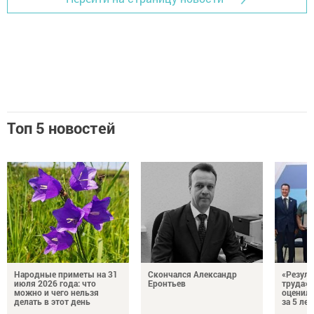
Топ 5 новостей
Народные приметы на 31
Скончался Александр
«Резуль
июля 2026 года: что
Еронтьев
труда»
можно и чего нельзя
оценили
делать в этот день
за 5 лет