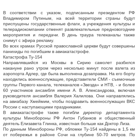
В соответствии с указом, подписанным президентом РФ
Владимиром Путиным, на всей территории страны будут
приспущены государственные флаги, а учреждения культуры и
телерадиокомпании отменят развлекательные предновогодние
мероприятия и передачи. В день траура телеканалы также
снимут с эфира рекламу.
Во всех храмах Русской православной церкви будут совершены
панихиды по погибшим в авиакатастрофе.
Катастрофа Ту-154
Направлявшийся из Москвы в Сирию самолет разбился
накануне рано утром через несколько минут после взлета из
аэропорта Адлер, где была выполнена дозаправка. На его борту
находились военнослужащие, представители СМИ - съемочные
группы Первого канала, телеканалов «Звезда» и НТВ, - и более
60 участников ансамбля имени А. В. Александрова, включая
руководителя ансамбля Валерия Халилова. Они направлялись
на авиабазу Хмеймим, чтобы поздравить военнослужащих ВКС
России с наступающими праздниками.
В авиакатастрофе также погибли директор департамента
культуры Минобороны РФ Антон Губанков и общественный
деятель Елизавета Глинка, известная больше как Доктор Лиза.
По данным Минобороны РФ, обломки Ту-154 найдены в 1,5 км
от побережья в районе Сочи на глубине 50-70 метров. По