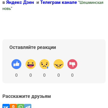
в
Яндекс Дзен
и
Телеграм канале
"
Шешминская
новь
"
Добавить Шешминскую новь в Яндекс.Новости
Оставляйте реакции
0
0
0
0
0
Расскажите друзьям