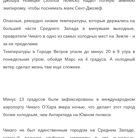
Джошуа Новицки (Joshua Nowicki) надел полную зимнюю
экипировку, чтобы поснимать маяк Сент-Джозеф.
Опасные, рекордно низкие температуры, которые держались на
большей части Среднего Запада в минувшие выходные,
превратили Чикаго в одно из самых холодных мест на Земле - и
за ее пределами.
Температуры в Городе Ветров упали до минус 20 в 9 утра в
понедельник утром, обойдя Марс на 4 градуса. А холодный
ветер сделал жизнь там еще сложнее.
Минус 13 градусов были зафиксированы в международном
аэропорту Чикаго О'Хара вчера ночью, что делает этот город
более холодным, чем Антарктида на Южном полюсе.
Чикаго не был единственным городом на Среднем Западе,
который получил глубокую заморозку в эти выходные.