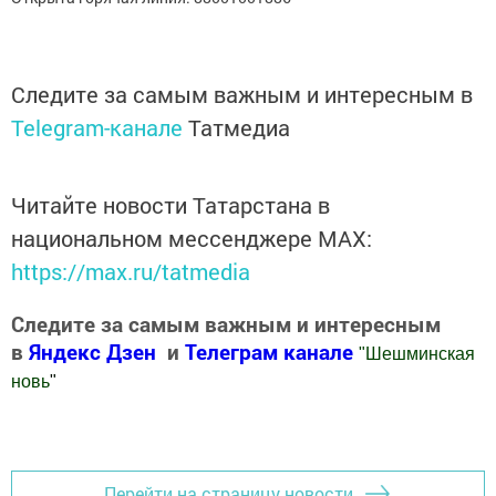
Следите за самым важным и интересным в
Telegram-канале
Татмедиа
Читайте новости Татарстана в
национальном мессенджере MАХ:
https://max.ru/tatmedia
Следите за самым важным и интересным
в
Яндекс Дзен
и
Телеграм канале
"
Шешминская
новь
"
Добавить Шешминскую новь в Яндекс.Новости
Перейти на страницу новости