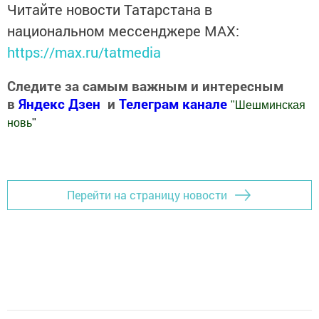
Читайте новости Татарстана в
национальном мессенджере MАХ:
https://max.ru/tatmedia
Следите за самым важным и интересным
в
Яндекс Дзен
и
Телеграм канале
"
Шешминская
новь
"
Добавить Шешминскую новь в Яндекс.Новости
Перейти на страницу новости