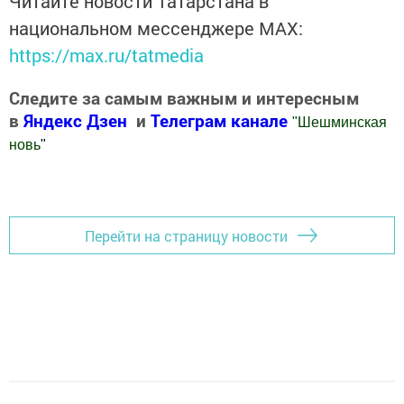
Читайте новости Татарстана в
национальном мессенджере MАХ:
https://max.ru/tatmedia
Следите за самым важным и интересным
в
Яндекс Дзен
и
Телеграм канале
"
Шешминская
новь
"
Добавить Шешминскую новь в Яндекс.Новости
Перейти на страницу новости