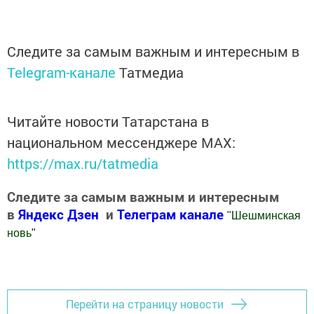
Следите за самым важным и интересным в
Telegram-канале
Татмедиа
Читайте новости Татарстана в
национальном мессенджере MАХ:
https://max.ru/tatmedia
Следите за самым важным и интересным
в
Яндекс Дзен
и
Телеграм канале
"
Шешминская
новь
"
Добавить Шешминскую новь в Яндекс.Новости
Перейти на страницу новости