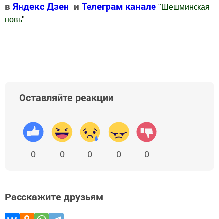
в
Яндекс Дзен
и
Телеграм канале
"
Шешминская
новь
"
Добавить Шешминскую новь в Яндекс.Новости
Оставляйте реакции
0
0
0
0
0
Расскажите друзьям