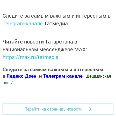
Следите за самым важным и интересным в
Telegram-канале
Татмедиа
Читайте новости Татарстана в
национальном мессенджере MАХ:
https://max.ru/tatmedia
Следите за самым важным и интересным
в
Яндекс Дзен
и
Телеграм канале
"
Шешминская
новь
"
Добавить Шешминскую новь в Яндекс.Новости
Перейти на страницу новости