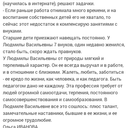
(научилась в интернате), решают задачки.
- Если раньше работа отнимала много времени, и на
воспитание собственных детей его не хватало, то
сейчас этот недостаток я компенсирую занятиями с
внуками.
Старшие дети приезжают навещать постоянно. У
Людмилы Васильевны 7 внуков, один недавно женился,
стало быть, скоро ждать правнуков.
У Людмилы Васильевны от природы мягкий и
терпеливый характер. Он ее всегда выручал и в работе,
и в отношении с близкими. Жалеть, любить, заботиться
- ее кредо по жизни, как человека, и как педагога. Быть
педагогом дано не каждому. Эта профессия требует от
людей огромной самоотдачи, терпения, постоянного
самосовершенствования и самообразования. В
Людмиле Васильевне все это сошлось: плюс талант,
замечательные наставники, бывшие в ее жизни, и ее
огромное трудолюбие.
Ольга ИВАНОВА.