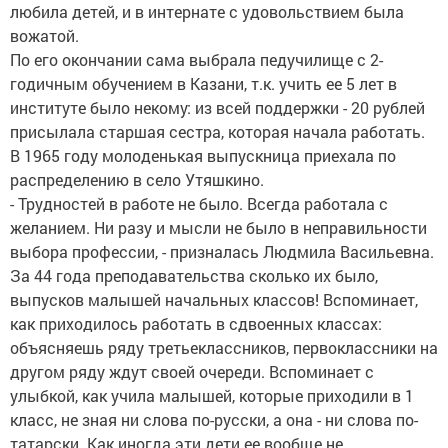
любила детей, и в интернате с удовольствием была
вожатой.
По его окончании сама выбрала педучилище с 2-
годичным обучением в Казани, т.к. учить ее 5 лет в
институте было некому: из всей поддержки - 20 рублей
присылала старшая сестра, которая начала работать.
В 1965 году молоденькая выпускница приехала по
распределению в село Утяшкино.
- Трудностей в работе не было. Всегда работала с
желанием. Ни разу и мысли не было в неправильности
выбора профессии, - призналась Людмила Васильевна.
За 44 года преподавательства сколько их было,
выпусков малышей начальных классов! Вспоминает,
как приходилось работать в сдвоенных классах:
объясняешь ряду третьеклассников, первоклассники на
другом ряду ждут своей очереди. Вспоминает с
улыбкой, как учила малышей, которые приходили в 1
класс, не зная ни слова по-русски, а она - ни слова по-
татарски. Как иногда эти дети ее вообще не