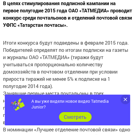
В целях стимулирования подписной кампании на
первое полугодие 2015 года ОАО «ТАТМЕДИА» проводит
конкурс среди почтальонов и отделений почтовой связи
УФПС «Татарстан почтасы».
Итоги конкурса будут подведены в феврале 2015 года.
Победителей определят по итогам подписки на газеты
и журналы ОАО «ТАТМЕДИА» (тиражи будут
учитываться пропорционально количеству
домохозяйств в почтовом отделении при условии
прироста тиражей не менее 5% к подписке на 1
полугодие 2014 года).
Занявшие первые места почтальоны в трех
номинациях («Лучший городской почтальон», «Лучший
А вы уже видели новое видео Tatmedia
Junior?
почтальон малых городов», «Лучший сельский
почтальон»), будут награждены денежными премиями
Cмотреть
в сумме 34483 рубля (в т.ч. НДФЛ 4483 руб).
В номинации «Лучшее отделение почтовой связи» одно