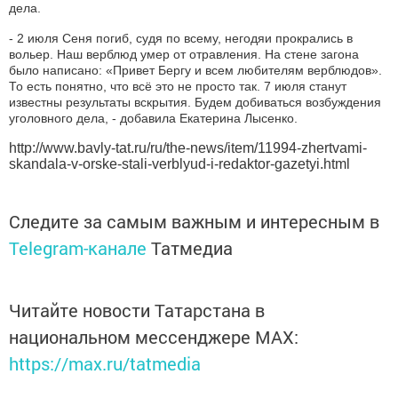
дела.
- 2 июля Сеня погиб, судя по всему, негодяи прокрались в
вольер. Наш верблюд умер от отравления. На стене загона
было написано: «Привет Бергу и всем любителям верблюдов».
То есть понятно, что всё это не просто так. 7 июля станут
известны результаты вскрытия. Будем добиваться возбуждения
уголовного дела, - добавила Екатерина Лысенко.
http://www.bavly-tat.ru/ru/the-news/item/11994-zhertvami-
skandala-v-orske-stali-verblyud-i-redaktor-gazetyi.html
Следите за самым важным и интересным в
Telegram-канале
Татмедиа
Читайте новости Татарстана в
национальном мессенджере MАХ:
https://max.ru/tatmedia