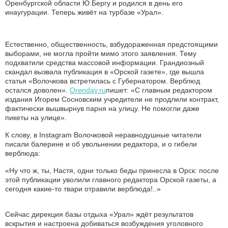
Оренбургской области Ю.Бергу и родился в день его
инаугурации. Теперь живёт на турбазе «Урал».
Естественно, общественность, взбудораженная предстоящими
выборами, не могла пройти мимо этого заявления. Тему
подхватили средства массовой информации. Грандиозный
скандал вызвала публикация в «Орской газете», где вышла
статья «Волочкова встретилась с Губернатором. Верблюд
остался доволен».
Orenday.ru
пишет: «С главным редактором
издания Игорем Сосновским учредители не продлили контракт,
фактически вышвырнув парня на улицу. Не помогли даже
пикеты на улице».
К слову, в Instagram Волочковой неравнодушные читатели
писали балерине и об увольнении редактора, и о гибели
верблюда:
«Ну что ж, ты, Настя, одни только беды принесла в Орск: после
этой публикации уволили главного редактора Орской газеты, а
сегодня какие-то твари отравили верблюда!..»
Сейчас дирекция базы отдыха «Урал» ждёт результатов
вскрытия и настроена добиваться возбуждения уголовного