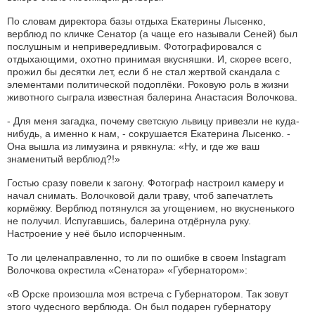
По словам директора базы отдыха Екатерины Лысенко,
верблюд по кличке Сенатор (а чаще его называли Сеней) был
послушным и непривередливым. Фотографировался с
отдыхающими, охотно принимая вкусняшки. И, скорее всего,
прожил бы десятки лет, если б не стал жертвой скандала с
элементами политической подоплёки. Роковую роль в жизни
животного сыграла известная балерина Анастасия Волочкова.
- Для меня загадка, почему светскую львицу привезли не куда-
нибудь, а именно к нам, - сокрушается Екатерина Лысенко. -
Она вышла из лимузина и рявкнула: «Ну, и где же ваш
знаменитый верблюд?!»
Гостью сразу повели к загону. Фотограф настроил камеру и
начал снимать. Волочковой дали траву, чтоб запечатлеть
кормёжку. Верблюд потянулся за угощением, но вкусненького
не получил. Испугавшись, балерина отдёрнула руку.
Настроение у неё было испорченным.
То ли целенаправленно, то ли по ошибке в своем Instagram
Волочкова окрестила «Сенатора» «Губернатором»:
«В Орске произошла моя встреча с Губернатором. Так зовут
этого чудесного верблюда. Он был подарен губернатору