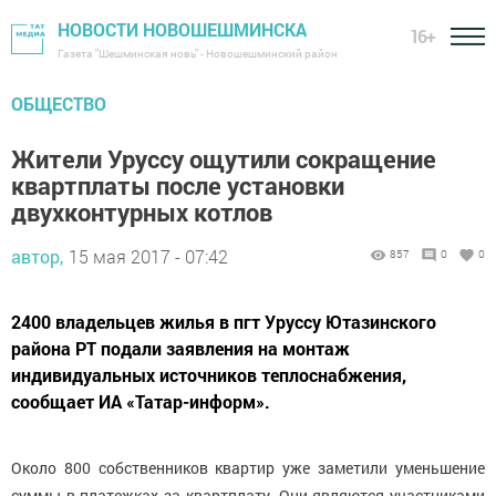
НОВОСТИ НОВОШЕШМИНСКА
16+
Газета "Шешминская новь" - Новошешминский район
ОБЩЕСТВО
Жители Уруссу ощутили сокращение
квартплаты после установки
двухконтурных котлов
автор,
15 мая 2017 - 07:42
857
0
0
2400 владельцев жилья в пгт Уруссу Ютазинского
района РТ подали заявления на монтаж
индивидуальных источников теплоснабжения,
сообщает ИА «Татар-информ».
Около 800 собственников квартир уже заметили уменьшение
суммы в платежках за квартплату. Они являются участниками