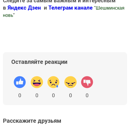
Следите за самым важным и интересным
в
Яндекс Дзен
и
Телеграм канале
"
Шешминская
новь
"
Добавить Шешминскую новь в Яндекс.Новости
Оставляйте реакции
0
0
0
0
0
Расскажите друзьям