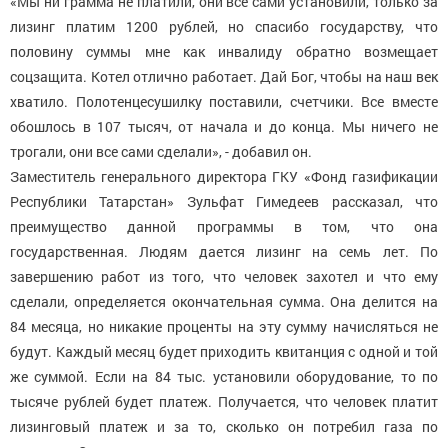
«Мы ни грамма не платили, они все сами установили, только за
лизинг платим 1200 рублей, но спасибо государству, что
половину суммы мне как инвалиду обратно возмещает
соцзащита. Котел отлично работает. Дай Бог, чтобы на наш век
хватило. Полотенцесушилку поставили, счетчики. Все вместе
обошлось в 107 тысяч, от начала и до конца. Мы ничего не
трогали, они все сами сделали», - добавил он.
Заместитель генерального директора ГКУ «Фонд газификации
Республики Татарстан» Зульфат Гимедеев рассказал, что
преимущество данной программы в том, что она
государственная. Людям дается лизинг на семь лет. По
завершению работ из того, что человек захотел и что ему
сделали, определяется окончательная сумма. Она делится на
84 месяца, но никакие проценты на эту сумму начисляться не
будут. Каждый месяц будет приходить квитанция с одной и той
же суммой. Если на 84 тыс. установили оборудование, то по
тысяче рублей будет платеж. Получается, что человек платит
лизинговый платеж и за то, сколько он потребил газа по