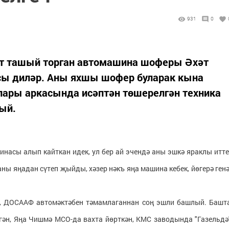
931
0
т ташый торган автомашина шоферы Әхәт
сы диләр. Аны яхшы шофер буларак кына
лары аркасында исәптән төшерелгән техника
ый.
шинасы алып кайткан идек, ул бер ай эчендә аны эшкә яраклы итте
аны яңадан сүтеп җыйды, хәзер нәкъ яңа машина кебек, йөгерә генә
н, ДОСААФ автомәктәбен тәмамлаганнан соң эшли башлый. Башт
гән, Яңа Чишмә МСО-да вахта йөрткән, КМС заводында "Газельдә