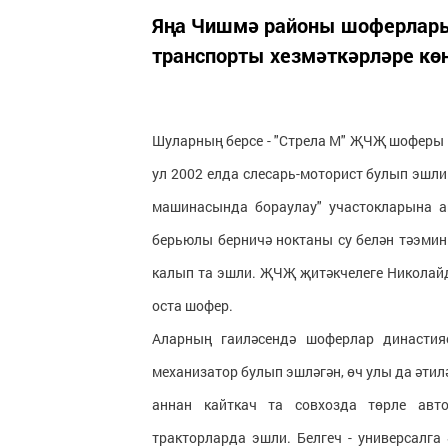
Яңа Чишмә районы шоферлары
транспорты хезмәткәрләре кө
Шуларның берсе - "Стрела М" ҖЧҖ шоферы 
ул 2002 елда слесарь-моторист булып эшли
машинасында бораулау" участокларына аш
берьюлы берничә ноктаны су белән тәэмин 
калып та эшли. ҖЧҖ җитәкчелеге Николайд
оста шофер.
Аларның гаиләсендә шоферлар династияс
механизатор булып эшләгән, өч улы да әтил
аннан кайткач та совхозда төрле авт
тракторларда эшли. Белгеч - универсалга 