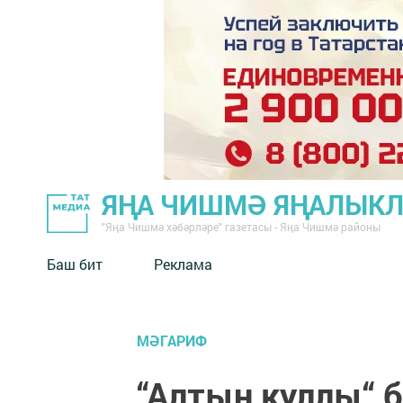
ЯҢА ЧИШМӘ ЯҢАЛЫК
"Яңа Чишмә хәбәрләре" газетасы - Яңа Чишмә районы
Баш бит
Реклама
МӘГАРИФ
“Алтын куллы“ б