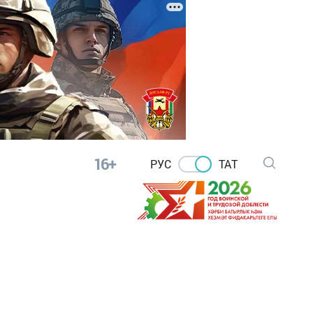
16+
РУС
ТАТ