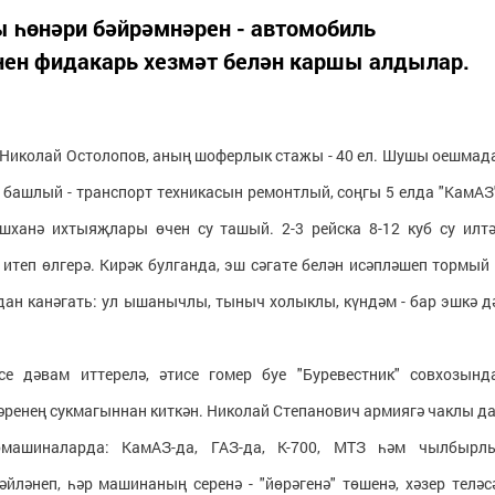
 һөнәри бәйрәмнәрен - автомобиль
нен фидакарь хезмәт белән каршы алдылар.
Николай Остолопов, аның шоферлык стажы - 40 ел. Шушы оешмад
 башлый - транспорт техникасын ремонтлый, соңгы 5 елда "КамАЗ
ханә ихтыяҗлары өчен су ташый. 2-3 рейска 8-12 куб су илтә
итеп өлгерә. Кирәк булганда, эш сәгате белән исәпләшеп тормый 
ан канәгать: ул ышанычлы, тыныч холыклы, күндәм - бар эшкә д
е дәвам иттерелә, әтисе гомер буе "Буревестник" совхозынд
әренең сукмагыннан киткән. Николай Степанович армиягә чаклы да
омашиналарда: КамАЗ-да, ГАЗ-да, К-700, МТЗ һәм чылбырл
әйләнеп, һәр машинаның серенә - "йөрәгенә" төшенә, хәзер теләс