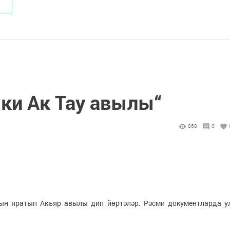
яки Ак Тау авылы“
868
0
лын яратып Акъяр авылы дип йөртәләр. Рәсми документларда у