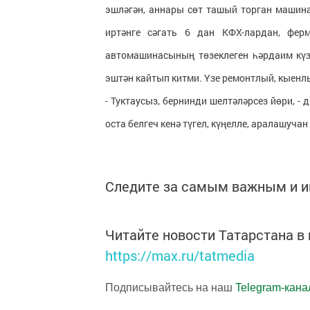
эшләгән, аннары сөт ташый торган машина
иртәнге сәгать 6 дан КФХ-лардан, фер
автомашинасының төзеклеген һәрдаим күзә
эштән кайтып китми. Үзе ремонтлый, кыенлы
- Туктаусыз, бернинди шелтәләрсез йөри, -
оста белгеч кенә түгел, күңелле, аралашучан
Следите за самым важным и 
Читайте новости Татарстана 
https://max.ru/tatmedia
Подписывайтесь на наш
Telegram-кана