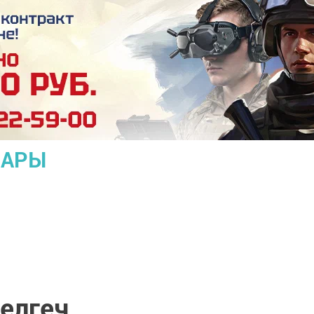
ЛАРЫ
елгеч