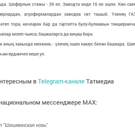
да. Шоферлык стажы - 39 ел. Заводта инде 16 ел эшли. Көн сае
мерлардан, агрофирмалардан заводка сөт ташый. Үзенең ГА
теп тора, кичләрен бар да тәртиптә булу-булмавын тикшермичә
клар килеп чыкса, башкаларга да киңәш бирә.
 ди аның хакында механик, - үзенең эшен намус белән башкара. Шәп
 һәм ярдәмчел кеше ул.
интересным в
Telegram-канале
Татмедиа
в национальном мессенджере MАХ:
л
"Шешминская новь"