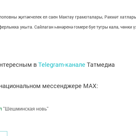
олоповны җитәкчелек ел саен Мактау грамоталары, Рәхмәт хатлар
ферлыкка укыта. Сайлаган һөнәренә гомере буе тугры кала, чөнки ү
интересным в
Telegram-канале
Татмедиа
в национальном мессенджере MАХ:
л
"Шешминская новь"