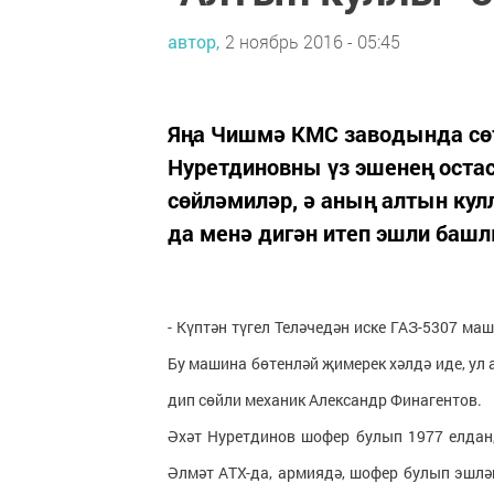
автор,
2 ноябрь 2016 - 05:45
Яңа Чишмә КМС заводында сө
Нуретдиновны үз эшенең оста
сөйләмиләр, ә аның алтын кул
да менә дигән итеп эшли башл
- Күптән түгел Теләчедән иске ГАЗ-5307 ма
Бу машина бөтенләй җимерек хәлдә иде, ул 
дип сөйли механик Александр Финагентов.
Әхәт Нуретдинов шофер булып 1977 елда
Әлмәт АТХ-да, армиядә, шофер булып эшлә