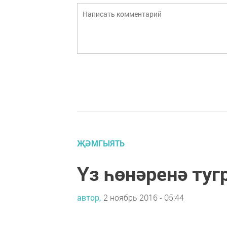
ҖӘМГЫЯТЬ
Үз һөнәренә туг
автор,
2 ноябрь 2016 - 05:44