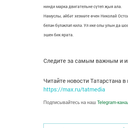
нинди марка двигательне сүтеп җыя ала.
Намуслы, әйбәт хезмәте өчен Николай Ост
белән бүләкләп килә. Ул ике олы улын да шо
эшен бик ярата.
Следите за самым важным и 
Читайте новости Татарстана 
https://max.ru/tatmedia
Подписывайтесь на наш
Telegram-кана