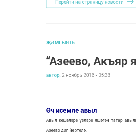
Перейти на страницу новости
ҖӘМГЫЯТЬ
“Азеево, Акъяр 
автор,
2 ноябрь 2016 - 05:38
Өч исемле авыл
Авыл кешеләре үзләре яшәгән татар авы
Азеево дип йөртелә.