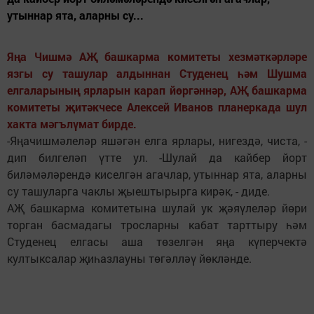
утыннар ята, аларны су...
Яңа Чишмә АҖ башкарма комитеты хезмәткәрләре
язгы су ташулар алдыннан Студенец һәм Шушма
елгаларының ярларын карап йөргәннәр, АҖ башкарма
комитеты җитәкчесе Алексей Иванов планеркада шул
хакта мәгълүмат бирде.
-Яңачишмәлеләр яшәгән елга ярлары, нигездә, чиста, -
дип билгеләп үтте ул. -Шулай да кайбер йорт
биләмәләрендә киселгән агачлар, утыннар ята, аларны
су ташуларга чаклы җыештырырга кирәк, - диде.
АҖ башкарма комитетына шулай ук җәяүлеләр йөри
торган басмадагы тросларны кабат тарттыру һәм
Студенец елгасы аша төзелгән яңа күперчектә
култыксалар җиһазлауны төгәлләү йөкләнде.