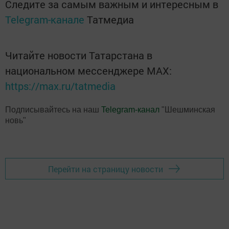
Следите за самым важным и интересным в
Telegram-канале
Татмедиа
Читайте новости Татарстана в
национальном мессенджере MАХ:
https://max.ru/tatmedia
Подписывайтесь на наш
Telegram-канал
"Шешминская
новь"
Перейти на страницу новости