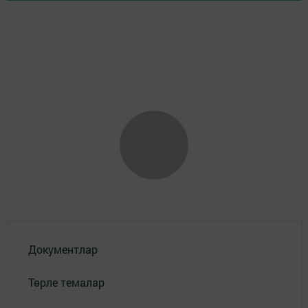
Документлар
Төрле темалар