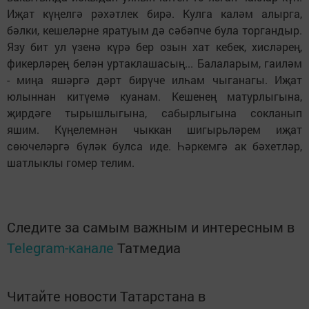
Иҗат күңелгә рәхәтлек бирә. Кулга каләм алырга,
бәлки, кешеләрне яратуым дә сәбәпче була торгандыр.
Язу бит ул үзенә күрә бер озын хат кебек, хисләрең,
фикерләрең белән уртаклашасың... Балаларым, гаиләм
- миңа яшәргә дәрт бирүче илһам чыганагы. Иҗат
юлыннан китүемә куанам. Кешенең матурлыгына,
җирдәге тырышлыгына, сабырлыгына сокланып
яшим. Күңелемнән чыккан шигырьләрем иҗат
сөючеләргә бүләк булса иде. Һәркемгә ак бәхетләр,
шатлыклы гомер телим.
Следите за самым важным и интересным в
Telegram-канале
Татмедиа
Читайте новости Татарстана в