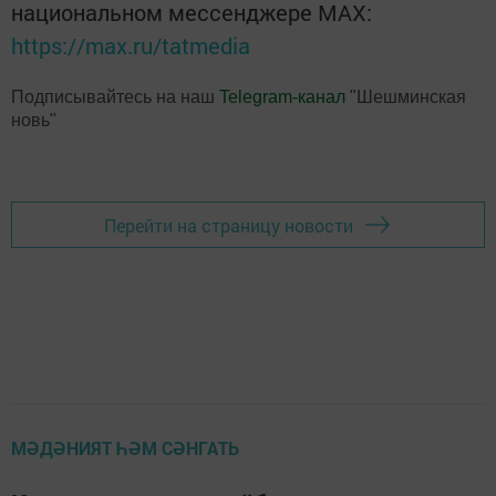
национальном мессенджере MАХ:
https://max.ru/tatmedia
Подписывайтесь на наш
Telegram-канал
"Шешминская
новь"
Перейти на страницу новости
МӘДӘНИЯТ ҺӘМ СӘНГАТЬ