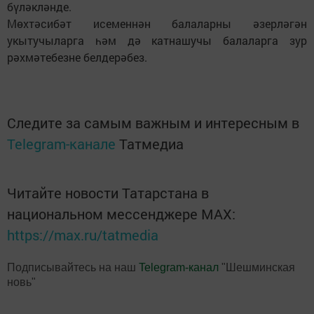
бүләкләнде.
Мөхтәсибәт исеменнән балаларны әзерләгән
укытучыларга һәм дә катнашучы балаларга зур
рәхмәтебезне белдерәбез.
Следите за самым важным и интересным в
Telegram-канале
Татмедиа
Читайте новости Татарстана в
национальном мессенджере MАХ:
https://max.ru/tatmedia
Подписывайтесь на наш
Telegram-канал
"Шешминская
новь"