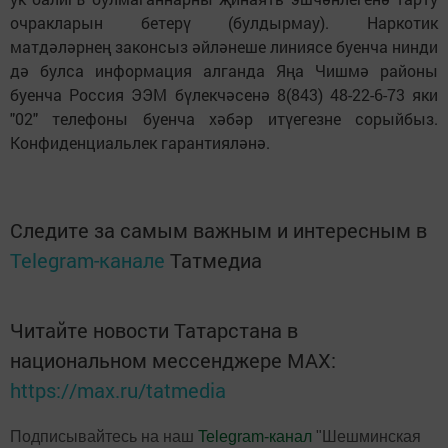
очракларын бетерү (булдырмау). Наркотик
матдәләрнең законсыз әйләнеше линиясе буенча нинди
дә булса информация алганда Яңа Чишмә районы
буенча Россия ЭЭМ бүлекчәсенә 8(843) 48-22-6-73 яки
"02" телефоны буенча хәбәр итүегезне сорыйбыз.
Конфиденциальлек гарантияләнә.
Следите за самым важным и интересным в
Telegram-канале
Татмедиа
Читайте новости Татарстана в
национальном мессенджере MАХ:
https://max.ru/tatmedia
Подписывайтесь на наш
Telegram-канал
"Шешминская