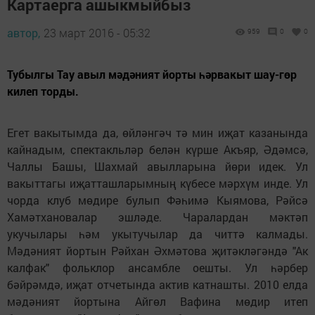
Картаерга ашыкмыйбыз
автор,
23 март 2016 - 05:32
959
0
0
Тубылгы Тау авыл мәдәният йорты һәрвакыт шау-гөр
килеп торды.
Егет вакытымда да, өйләнгәч тә мин иҗат казанында
кайнадым, спектакльләр белән күрше Акъяр, Әдәмсә,
Чаллы Башы, Шахмай авылларына йөри идек. Ул
вакыттагы иҗатташларымның күбесе мәрхүм инде. Ул
чорда клуб мөдире булып Фәһимә Кыямова, Рәйсә
Хамәтхановалар эшләде. Чаралардан мәктәп
укучылары һәм укытучылар да читтә калмады.
Мәдәният йортын Рәйхан Әхмәтова җитәкләгәндә "Ак
калфак" фольклор ансамбле оешты. Ул һәрбер
бәйрәмдә, иҗат отчетында актив катнашты. 2010 елда
мәдәният йортына Айгөл Вафина мөдир итеп