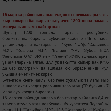
16 мартка районның авыл хуҗалыгы оешмалары язгы
кыр эшләрен башкарып чыгу өчен 1800 тонна чамасы
минераль ашлама кайтарткан
.
Шуның 1200 тоннадан артыгы республика
бюджетыннан бирелгән субсидия исәбенә, 545 тоннасы
үз акчаларына кайтарылган. "Кулон" а/ф, "Садыйков
М.Х.", "Козлова М.И.", "Вәлиев Ф.Р.", "Зубов В.С.",
"Анисимов О.А." КФХ һәм "Игенче" ҖЧҖ ашламаларны
үз акчаларына алган. Шул ук вакытта кайбер вак КФХ-
да бер килограмм да ашлама юк, биредә нинди мул
уңышка өмет итмәк кирәк.
Бүгенгесе көнгә чаклы бер генә хуҗалык та язгы кыр
эшләре өчен кредит рәсмиләштермәгән (ТР буенча - 7
млрд.сум кредит бирелгән).
16 мартка районда ашлама бер гектар мәйданга 8,4 кг
тәэсир итүче матдә исәбеннән, бу күрсәткеч "Кулон" а/
ф-да - 11,1, "Садыйков М.Х." - 13,6, "Козлова М.И." КФХ-да -