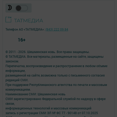
Телефон АО «ТАТМЕДИА»:
(843) 222 09 84
16+
© 2011 - 2026. Шешминская новь. Все права защищены.
© ТАТМЕДИА. Все материалы, размещенные на сайте, защищены
законом.
Перепечатка, воспроизведение и распространение в любом объеме
информации,
размещенной на сайте, возможна только с письменного согласия
редакций СМИ.
При поддержке Республиканского агентства по печати и массовым
коммуникациям.
Наименование СМИ: Шешминская новь
СМИ зарегистрировано Федеральной службой по надзору в сфере
связи,
информационных технологий и массовых коммуникаций
запись о регистрации СМИ ЭЛ № ФС 77 - 90148 от 07.10.2025