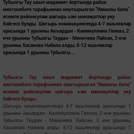
Тубылгы Тау авыл мәдәният йортында район
мөхтәсибәте тарафыннан оештырылган "Иманлы бала"
исемле районкүләм шигырь һәм мөнәҗәтләр уку
бәйгесе булды. Шигырь номинациясендә 4-7 яшьлекләр
арасында 1 урынны Акъярдан - Кәлимуллина Гөлназ, 2
нче урынны Тубылгы Таудан - Миначева Ләйсән, 3 нче
урынны Хәсәнова Нәбилә алды; 8-12 яшьлекләр
арасында 1 урынны Тубылгы...
Тубылгы Тау авыл мәдәният йортында район
мөхтәсибәте тарафыннан оештырылган "Иманлы бала"
исемле районкүләм шигырь һәм мөнәҗәтләр уку
бәйгесе булды.
Шигырь номинациясендә 4-7 яшьлекләр арасында 1
урынны Акъярдан - Кәлимуллина Гөлназ, 2 нче урынны
Тубылгы Таудан - Миначева Ләйсән, 3 нче урынны
Хәсәнова Нәбилә алды; 8-12 яшьлекләр арасында 1