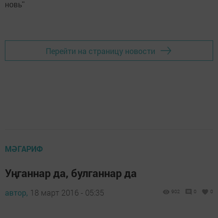
новь"
Перейти на страницу новости
МӘГАРИФ
Уңганнар да, булганнар да
автор,
18 март 2016 - 05:35
902
0
0