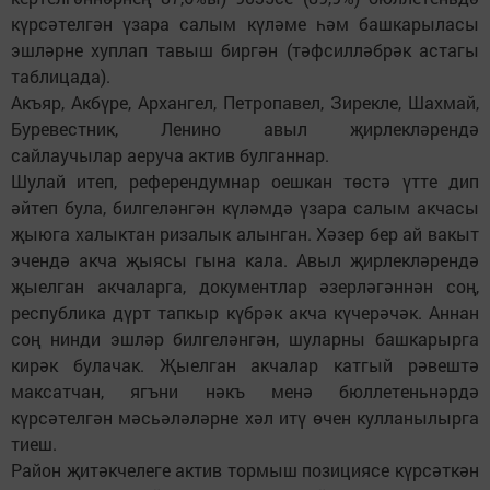
күрсәтелгән үзара салым күләме һәм башкарыласы
эшләрне хуплап тавыш биргән (тәфсилләбрәк астагы
таблицада).
Акъяр, Акбүре, Архангел, Петропавел, Зирекле, Шахмай,
Буревестник, Ленино авыл җирлекләрендә
сайлаучылар аеруча актив булганнар.
Шулай итеп, референдумнар оешкан төстә үтте дип
әйтеп була, билгеләнгән күләмдә үзара салым акчасы
җыюга халыктан ризалык алынган. Хәзер бер ай вакыт
эчендә акча җыясы гына кала. Авыл җирлекләрендә
җыелган акчаларга, документлар әзерләгәннән соң,
республика дүрт тапкыр күбрәк акча күчерәчәк. Аннан
соң нинди эшләр билгеләнгән, шуларны башкарырга
кирәк булачак. Җыелган акчалар катгый рәвештә
максатчан, ягъни нәкъ менә бюллетеньнәрдә
күрсәтелгән мәсьәләләрне хәл итү өчен кулланылырга
тиеш.
Район җитәкчелеге актив тормыш позициясе күрсәткән