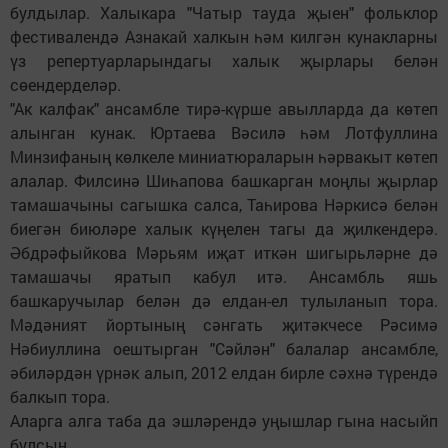
булдылар. Халыкара "Чатыр тауда җыен" фольклор
фестивалендә Азнакай халкын һәм килгән кунакларны
үз репертуарларындагы халык җырлары белән
сөендерделәр.
"Ак калфак" ансамбле тирә-күрше авылларда да көтеп
алынган кунак. Юртаева Вәсилә һәм Лотфуллина
Минзифаның көлкеле миниатюраларын һәрвакыт көтеп
алалар. Филсинә Шиһапова башкарган моңлы җырлар
тамашачыны сагышка салса, Таһирова Нәркисә белән
биегән биюләре халык күңелен тагы да җилкендерә.
Әбдрәфыйкова Мәрьям иҗат иткән шигырьләрне дә
тамашачы яратып кабул итә. Ансамбль яшь
башкаручылар белән дә елдан-ел тулыланып тора.
Мәдәният йортының сәнгать җитәкчесе Рәсимә
Нәбиуллина оештырган "Сәйлән" балалар ансамбле,
әбиләрдән үрнәк алып, 2012 елдан бирле сәхнә түрендә
балкып тора.
Аларга алга таба да эшләрендә уңышлар гына насыйп
булсын.