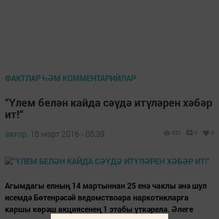
ФАКТЛАР ҺӘМ КОММЕНТАРИЙЛАР
“Үлем белән кайда сәүдә итүләрен хәбәр
ит!“
автор,
18 март 2016 - 05:39
822
0
0
Агымдагы елның 14 мартыннан 25 енә чаклы әнә шул
исемдә Бөтенрәсәй ведомствоара наркотикларга
каршы көрәш акциясенең 1 этабы үткәрелә. Әлеге