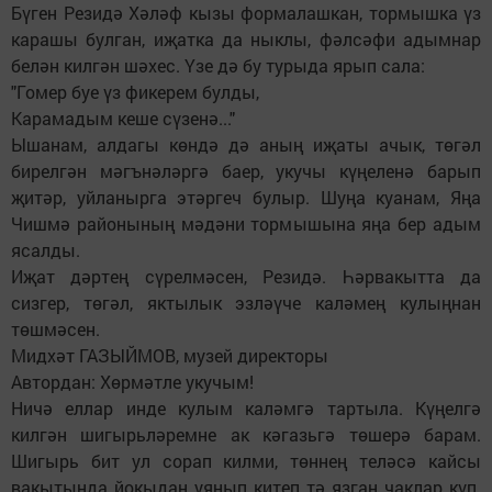
Бүген Резидә Хәләф кызы формалашкан, тормышка үз
карашы булган, иҗатка да ныклы, фәлсәфи адымнар
белән килгән шәхес. Үзе дә бу турыда ярып сала:
"Гомер буе үз фикерем булды,
Карамадым кеше сүзенә..."
Ышанам, алдагы көндә дә аның иҗаты ачык, төгәл
бирелгән мәгънәләргә баер, укучы күңеленә барып
җитәр, уйланырга этәргеч булыр. Шуңа куанам, Яңа
Чишмә районының мәдәни тормышына яңа бер адым
ясалды.
Иҗат дәртең сүрелмәсен, Резидә. Һәрвакытта да
сизгер, төгәл, яктылык эзләүче каләмең кулыңнан
төшмәсен.
Мидхәт ГАЗЫЙМОВ, музей директоры
Автордан: Хөрмәтле укучым!
Ничә еллар инде кулым каләмгә тартыла. Күңелгә
килгән шигырьләремне ак кәгазьгә төшерә барам.
Шигырь бит ул сорап килми, төннең теләсә кайсы
вакытында йокыдан уянып китеп тә язган чаклар күп.