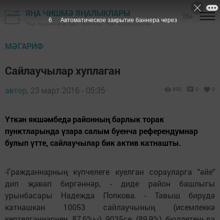
ЯҢА ЧИШМӘ ЯҢАЛЫКЛАРЫ
16+
4
Автоматическое закрытие баннера через
"Яңа Чишмә хәбәрләре" газетасы - Яңа Чишмә районы
МӘГАРИФ
Cайлаучылар хуплаган
автор,
23 март 2016 - 05:35
830
0
0
Үткән якшәмбедә районның барлык торак
пунктларында үзара салым буенча референдумнар
булып үтте, сайлаучылар бик актив катнашты.
-Гражданнарның күпчелеге куелган сорауларга "әйе"
дип җавап биргәннәр, - диде район башлыгы
урынбасары Надежда Попкова. - Тавыш бирүдә
катнашкан 10053 сайлаучының (исемлеккә
кертелгәннәрнең 87,6%ы) 9035се (89,9%) бюллетеньдә