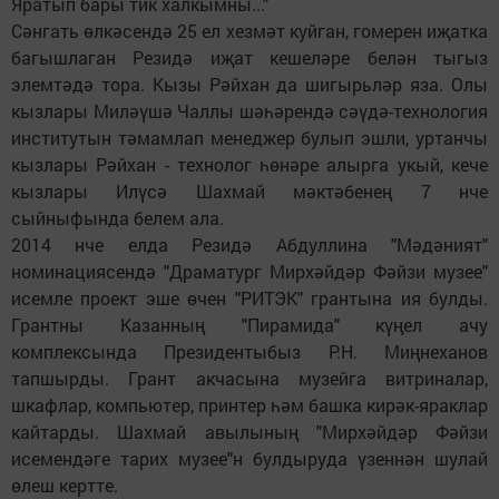
Яратып бары тик халкымны..."
Сәнгать өлкәсендә 25 ел хезмәт куйган, гомерен иҗатка
багышлаган Резидә иҗат кешеләре белән тыгыз
элемтәдә тора. Кызы Рәйхан да шигырьләр яза. Олы
кызлары Миләүшә Чаллы шәһәрендә сәүдә-технология
институтын тәмамлап менеджер булып эшли, уртанчы
кызлары Рәйхан - технолог һөнәре алырга укый, кече
кызлары Илүсә Шахмай мәктәбенең 7 нче
сыйныфында белем ала.
2014 нче елда Резидә Абдуллина "Мәдәният"
номинациясендә "Драматург Мирхәйдәр Фәйзи музее"
исемле проект эше өчен "РИТЭК" грантына ия булды.
Грантны Казанның "Пирамида" күңел ачу
комплексында Президентыбыз Р.Н. Миңнеханов
тапшырды. Грант акчасына музейга витриналар,
шкафлар, компьютер, принтер һәм башка кирәк-яраклар
кайтарды. Шахмай авылының "Мирхәйдәр Фәйзи
исемендәге тарих музее"н булдыруда үзеннән шулай
өлеш кертте.