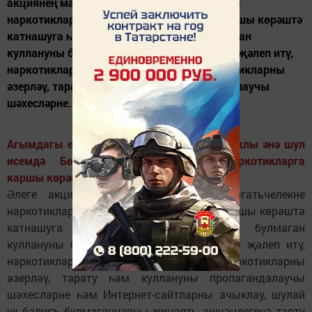
акциянең максаты булып җәмәгатьчелекне
наркотикларның законсыз әйләнешенә каршы көрәштә
катнашуга һәм аларны медицинада булмаган
куллануны булдырмау профилактикасына җәлеп итү,
наркотиклар кертү каналларын ябу, наркотикларны
әзерләү, тарату һәм куллануны пропагандалаучы
шәхесләрне...
Агымдагы елның 14 мартыннан 25 енә чаклы әнә шул
исемдә Бөтенрәсәй ведомствоара наркотикларга
каршы көрәш акциясенең 1 этабы үткәрелә.
Әлеге акциянең максаты булып җәмәгатьчелекне
наркотикларның законсыз әйләнешенә каршы көрәштә
катнашуга һәм аларны медицинада булмаган
куллануны булдырмау профилактикасына җәлеп итү,
наркотиклар кертү каналларын ябу, наркотикларны
әзерләү, тарату һәм куллануны пропагандалаучы
шәхесләрне һәм Интернет-сайтларны ачыклау, шулай
ук балигъ булмаганнарны җинаять эшчәнлегенә тарту