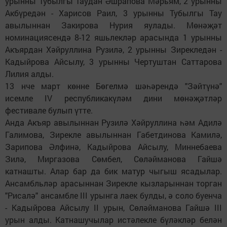
урынны Тубылгы Таудан Әшрапова Мәрьям, 2 урынны
Акбүредән - Харисов Раил, 3 урынны Тубылгы Тау
авылыннан Закирова Нурия яулады. Мөнәҗәт
номинациясендә 8-12 яшьлекләр арасында 1 урынны
Акъярдан Хәйруллина Рузилә, 2 урынны Зирекледән -
Кадыйрова Айсылу, 3 урынны Чертуштан Саттарова
Лилия алды.
13 нче март көнне Бөгелмә шәһәрендә "Зәйтүнә"
исемле IV республикакүләм дини мөнәҗәтләр
фестивале булып үтте.
Анда Акъяр авылыннан Рузилә Хәйруллина һәм Адилә
Галимова, Зирекле авылыннан Габетдинова Камилә,
Зарипова Әлфинә, Кадыйрова Айсылу, Миннебаева
Зилә, Миргазова Сөмбел, Сөләйманова Гайшә
катнашты. Алар бар да бик матур чыгыш ясадылар.
Ансамбльләр арасыннан Зирекле кызларыннан торган
"Рисалә" ансамбле III урынга лаек булды, ә соло буенча
- Кадыйрова Айсылу II урын, Сөләйманова Гайшә III
урын алды. Катнашучылар истәлекле бүләкләр белән