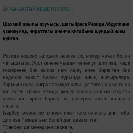
Шахмай авылы язучысы, шагыйрәсе Резидә Абдуллина
үзенең яңа, чираттагы өченче китабына шундый исем
куйган.
Резидә кешене җирдәге нәзакәтле, матур чәчәк белән
чагыштыра. Җил көченә чыдам чәчәк ул, дип яза. Кеше
гомеренең бик кыска һәм яшәү өчен бирелгән бик
кадерле вакыт булуы турында аның шигырьләре.
Тормыш юлы, бигрәк тә иҗат юлы - ул тигез, шома гына
юл түгел. Ләкин Резидә җиңел юллар эзләми. Иҗатта
үзенә юл ярып барып, үз фикерен әйтеп калырга
ашыга.
Һәрбер күзәнәгем минем иҗат һәм сәнгать дип тибә,
дип яза Резидә һәм болай дип дәвам итә:
"Менсәм дә менәрмен сәхнәгә,