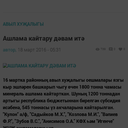
АВЫЛ ХУҖАЛЫГЫ
Ашлама кайтару дәвам итә
автор,
18 март 2016 - 05:31
739
0
0
16 мартка районның авыл хуҗалыгы оешмалары язгы
кыр эшләрен башкарып чыгу өчен 1800 тонна чамасы
минераль ашлама кайтарткан. Шуның 1200 тоннадан
артыгы республика бюджетыннан бирелгән субсидия
исәбенә, 545 тоннасы үз акчаларына кайтарылган.
"Кулон" а/ф, "Садыйков М.Х.", "Козлова М.И.", "Вәлиев
Ф.Р.", "Зубов В.С.", "Анисимов О.А." КФХ һәм "Игенче"
ҖЧҖ ашламаларны үз...