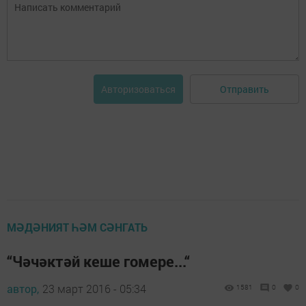
Отправить
Авторизоваться
МӘДӘНИЯТ ҺӘМ СӘНГАТЬ
“Чәчәктәй кеше гомере...“
автор,
23 март 2016 - 05:34
1581
0
0