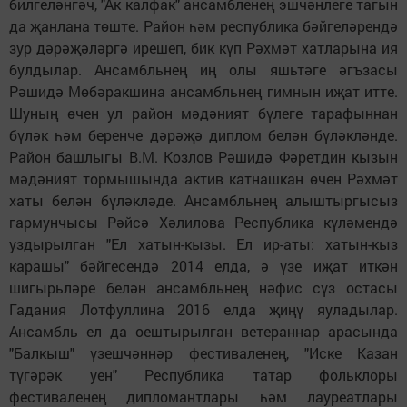
билгеләнгәч, "Ак калфак" ансамбленең эшчәнлеге тагын
да җанлана төште. Район һәм республика бәйгеләрендә
зур дәрәҗәләргә ирешеп, бик күп Рәхмәт хатларына ия
булдылар. Ансамбльнең иң олы яшьтәге әгъзасы
Рәшидә Мөбәракшина ансамбльнең гимнын иҗат итте.
Шуның өчен ул район мәдәният бүлеге тарафыннан
бүләк һәм беренче дәрәҗә диплом белән бүләкләнде.
Район башлыгы В.М. Козлов Рәшидә Фәретдин кызын
мәдәният тормышында актив катнашкан өчен Рәхмәт
хаты белән бүләкләде. Ансамбльнең алыштыргысыз
гармунчысы Рәйсә Хәлилова Республика күләмендә
уздырылган "Ел хатын-кызы. Ел ир-аты: хатын-кыз
карашы" бәйгесендә 2014 елда, ә үзе иҗат иткән
шигырьләре белән ансамбльнең нәфис сүз остасы
Гадания Лотфуллина 2016 елда җиңү яуладылар.
Ансамбль ел да оештырылган ветераннар арасында
"Балкыш" үзешчәннәр фестиваленең, "Иске Казан
түгәрәк уен" Республика татар фольклоры
фестиваленең дипломантлары һәм лауреатлары