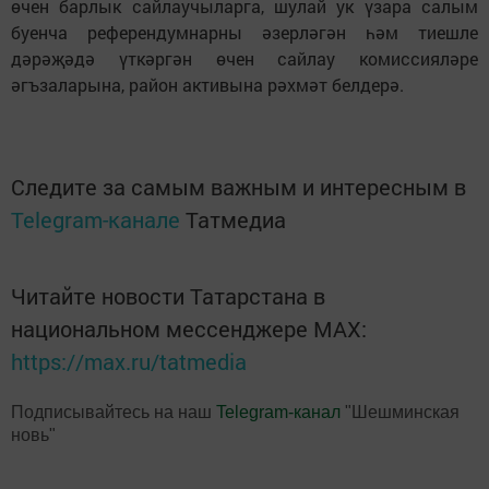
өчен барлык сайлаучыларга, шулай ук үзара салым
буенча референдумнарны әзерләгән һәм тиешле
дәрәҗәдә үткәргән өчен сайлау комиссияләре
әгъзаларына, район активына рәхмәт белдерә.
Следите за самым важным и интересным в
Telegram-канале
Татмедиа
Читайте новости Татарстана в
национальном мессенджере MАХ:
https://max.ru/tatmedia
Подписывайтесь на наш
Telegram-канал
"Шешминская
новь"