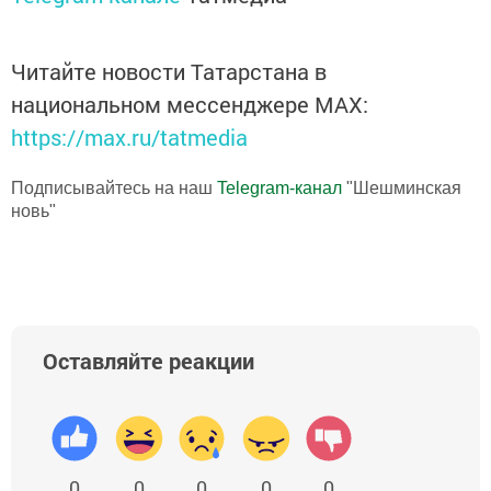
Читайте новости Татарстана в
национальном мессенджере MАХ:
https://max.ru/tatmedia
Подписывайтесь на наш
Telegram-канал
"Шешминская
новь"
Оставляйте реакции
0
0
0
0
0