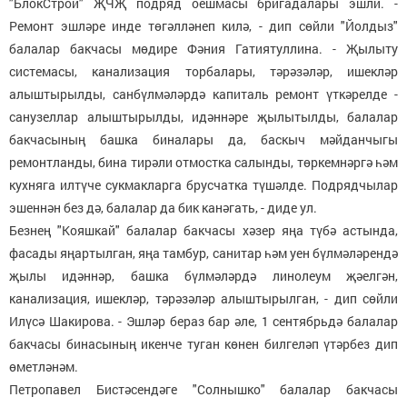
"БлокСтрой" ҖЧҖ подряд оешмасы бригадалары эшли. -
Ремонт эшләре инде төгәлләнеп килә, - дип сөйли "Йолдыз"
балалар бакчасы мөдире Фәния Гатиятуллина. - Җылыту
системасы, канализация торбалары, тәрәзәләр, ишекләр
алыштырылды, санбүлмәләрдә капиталь ремонт үткәрелде -
санузеллар алыштырылды, идәннәре җылытылды, балалар
бакчасының башка биналары да, баскыч мәйданчыгы
ремонтланды, бина тирәли отмостка салынды, төркемнәргә һәм
кухняга илтүче сукмакларга брусчатка түшәлде. Подрядчылар
эшеннән без дә, балалар да бик канәгать, - диде ул.
Безнең "Кояшкай" балалар бакчасы хәзер яңа түбә астында,
фасады яңартылган, яңа тамбур, санитар һәм уен бүлмәләрендә
җылы идәннәр, башка бүлмәләрдә линолеум җәелгән,
канализация, ишекләр, тәрәзәләр алыштырылган, - дип сөйли
Илүсә Шакирова. - Эшләр бераз бар әле, 1 сентябрьдә балалар
бакчасы бинасының икенче туган көнен билгеләп үтәрбез дип
өметләнәм.
Петропавел Бистәсендәге "Солнышко" балалар бакчасы