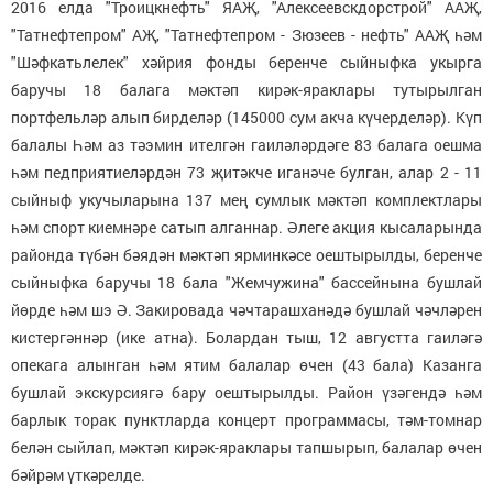
2016 елда "Троицкнефть" ЯАҖ, "Алексеевскдорстрой" ААҖ,
"Татнефтепром" АҖ, "Татнефтепром - Зюзеев - нефть" ААҖ һәм
"Шәфкатьлелек" хәйрия фонды беренче сыйныфка укырга
баручы 18 балага мәктәп кирәк-яраклары тутырылган
портфельләр алып бирделәр (145000 сум акча күчерделәр). Күп
балалы Һәм аз тәэмин ителгән гаиләләрдәге 83 балага оешма
һәм педприятиеләрдән 73 җитәкче иганәче булган, алар 2 - 11
сыйныф укучыларына 137 мең сумлык мәктәп комплектлары
һәм спорт киемнәре сатып алганнар. Әлеге акция кысаларында
районда түбән бәядән мәктәп ярминкәсе оештырылды, беренче
сыйныфка баручы 18 бала "Жемчужина" бассейнына бушлай
йөрде һәм шэ Ә. Закировада чәчтарашханәдә бушлай чәчләрен
кистергәннәр (ике атна). Болардан тыш, 12 августта гаиләгә
опекага алынган һәм ятим балалар өчен (43 бала) Казанга
бушлай экскурсиягә бару оештырылды. Район үзәгендә һәм
барлык торак пунктларда концерт программасы, тәм-томнар
белән сыйлап, мәктәп кирәк-яраклары тапшырып, балалар өчен
бәйрәм үткәрелде.