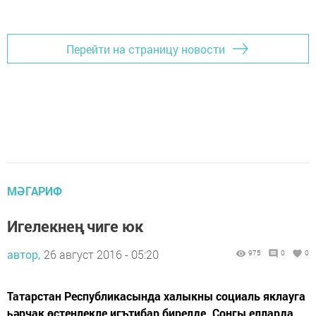
Перейти на страницу новости
МӘГАРИФ
Игелекнең чиге юк
автор,
26 август 2016 - 05:20
975
0
0
Татарстан Республикасында халыкны социаль яклауга
һәрчак өстенлекле игътибар бирелде. Соңгы елларда