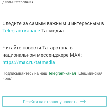
дәвам иттереләчәк.
Следите за самым важным и интересным в
Telegram-канале
Татмедиа
Читайте новости Татарстана в
национальном мессенджере MАХ:
https://max.ru/tatmedia
Подписывайтесь на наш
Telegram-канал
"Шешминская
новь"
Перейти на страницу новости