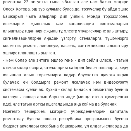
ремонтка 22 августта гына ябылган әле һәм бакча мөдире
Олеся Котова, эш зур күләмле булса да, төзүчеләр бу айда эшне
башкарып чыга алырлар дип уйлый. Монда тәрәзәләрне,
ишекләрне, җылылык һәм канализация системаларын
алыштыру, идәннәрне җылыту, электр үткәргечләрне алыштыру,
сигнализацияләрне яңадан үзгәртү, стеналарга, түшәмнәргә
косметик ремонт, линолеум, кафель, сантехниканы алыштыру
эшләре планлаштырылган.
- Һәм болар әле эчтәге эшләр генә, - дип сөйли Олеся, - тагын
отмосткалар ясарга, стеналарны сайдинг белән тышларга, керү
юлыннан алып төркемнәргә кадәр брусчатка җәяргә кирәк
булачак, өч болдырга ремонт ясалачак һәм видеокүзәтү
системасы куелачак. Кухня - склад бинасын ремонтлау буенча
катлаулы эшләр алып барыла инде (монда стена җимерелгән
иде), әле тагын арткы ишегалдында яңа койма да булачак.
Исегезгә төшерәбез, мәгәриф учреждениеләрен капиталь
ремонтлау буенча эшләр республика программасы буенча
бюджет акчалары хисабына башкарыла, ул алдагы елларда да