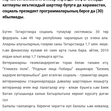
катлаулы икътисадый шартлар булуга да карамастан,
социаль президент программаларының берсе дә (30)
ябылмады.
Бүген Татарстанда социаль түләүләр системасы 30 төр
федераль һәм 49 төр республика чараларын үз эченә ала.
Аларны алучыларның гомуми саны Татарстанда 1,7 млн. кеше.
Һәм финанслау күләме ел саен арта гына бара, әйтик, 2010
елдан алып алар 1,7 тапкырга артты.
Ветераннарны төзекләндерелгән торак белән тәэмин итү,
"Үлемсез полк", "Родные лица Победы" акцияләре, "Безнең
кадерле ветераныбыз" дип аталган социаль - гуманитар акция,
ветераннарны стационарларда дәвалау шартларын яхшырту,
ветераннар өчен яңа палаталар ачу - өлкән буынга һәм Бөек
Ватан сугышында халык батырлыгына хөрмәт күрсәтү дигән
сүз.
Балалы гаиләләргә, беренче чиратта күп балалы һәм инвалид