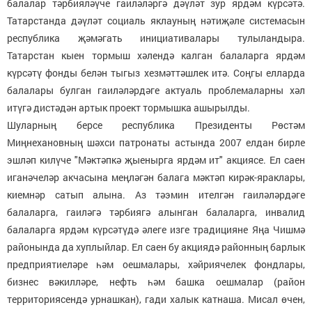
балалар тәрбияләүче гаиләләргә дәүләт зур ярдәм күрсәтә.
Татарстанда дәүләт социаль яклауның нәтиҗәле системасын
республика җәмәгать инициативалары тулыландыра.
Татарстан кыен тормыш хәлендә калган балаларга ярдәм
күрсәтү фонды белән тыгыз хезмәттәшлек итә. Соңгы елларда
балалары булган гаиләләрдәге актуаль проблемаларны хәл
итүгә дистәдән артык проект тормышка ашырылды.
Шуларның берсе республика Президенты Рөстәм
Миңнехановның шәхси патронаты астында 2007 елдан бирле
эшләп килүче "Мәктәпкә җыенырга ярдәм ит" акциясе. Ел саен
иганәчеләр акчасына меңләгән балага мәктәп кирәк-яраклары,
киемнәр сатып алына. Аз тәэмин ителгән гаиләләрдәге
балаларга, гаиләгә тәрбиягә алынган балаларга, инвалид
балаларга ярдәм күрсәтүдә әлеге изге традицияне Яңа Чишмә
районында да хуплыйлар. Ел саен бу акциядә районның барлык
предприятиеләре һәм оешмалары, хәйриячелек фондлары,
бизнес вәкилләре, нефть һәм башка оешмалар (район
территориясендә урнашкан), гади халык катнаша. Мисал өчен,