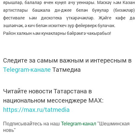
ярышлар, балалар өчен күңел ачу уеннары. Мәскәү һәм Казан
артистлары башкала ди-джее белән буяулар (бизәкләр)
фестивале һәм дискотека үткәрәчәкләр. Җәйге кафе да
эшләячәк, ә кич белән искиткеч зур фейерверк булачак.
Район халкын һәм кунакларны бәйрәмгә чакырабыз!
Следите за самым важным и интересным в
Telegram-канале
Татмедиа
Читайте новости Татарстана в
национальном мессенджере MАХ:
https://max.ru/tatmedia
Подписывайтесь на наш
Telegram-канал
"Шешминская
новь"