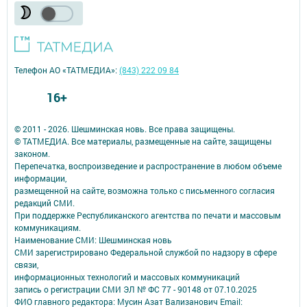
Телефон АО «ТАТМЕДИА»:
(843) 222 09 84
16+
© 2011 - 2026. Шешминская новь. Все права защищены.
© ТАТМЕДИА. Все материалы, размещенные на сайте, защищены
законом.
Перепечатка, воспроизведение и распространение в любом объеме
информации,
размещенной на сайте, возможна только с письменного согласия
редакций СМИ.
При поддержке Республиканского агентства по печати и массовым
коммуникациям.
Наименование СМИ: Шешминская новь
СМИ зарегистрировано Федеральной службой по надзору в сфере
связи,
информационных технологий и массовых коммуникаций
запись о регистрации СМИ ЭЛ № ФС 77 - 90148 от 07.10.2025
ФИО главного редактора: Мусин Азат Вализанович Email: