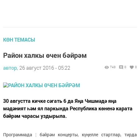
КӨН ТЕМАСЫ
Район халкы өчен бәйрәм
автор,
26 август 2016 - 05:22
743
0
0
30 августта кичке сәгать 6 да Яңа Чишмәдә яңа
мәдәният һәм ял паркында Республика көненә карата
бәйрәм чарасы уздырыла.
Программада : бәйрәм концерты, күңелле стартлар, тирда