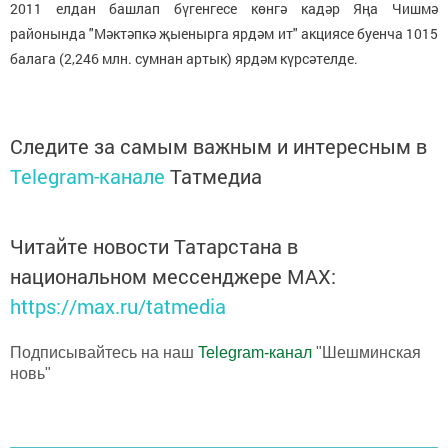
2011 елдан башлап бүгенгесе көнгә кадәр Яңа Чишмә
районында "Мәктәпкә җыенырга ярдәм ит" акциясе буенча 1015
балага (2,246 млн. сумнан артык) ярдәм күрсәтелде.
Следите за самым важным и интересным в
Telegram-канале
Татмедиа
Читайте новости Татарстана в
национальном мессенджере MАХ:
https://max.ru/tatmedia
Подписывайтесь на наш
Telegram-канал
"Шешминская
новь"