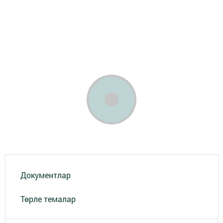
Документлар
Төрле темалар