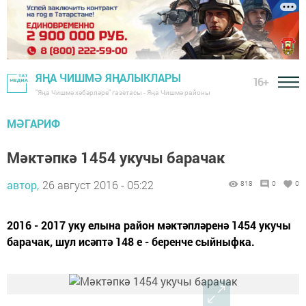
ЯҢА ЧИШМӘ ЯҢАЛЫКЛАРЫ
16+
"Яңа Чишмә хәбәрләре" газетасы - Яңа Чишмә районы
МӘГАРИФ
Мәктәпкә 1454 укучы барачак
автор,
26 август 2016 - 05:22
818
0
0
2016 - 2017 уку елына район мәктәпләренә 1454 укучы
барачак, шул исәптә 148 е - беренче сыйныфка.