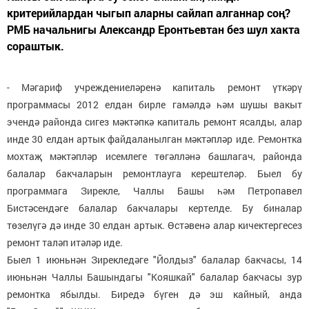
критерийлардан чыгып аларны сайлап алганнар соң?
РМБ начальнигы Александр Еронтьевтан без шул хакта
сораштык.
- Мәгариф учреждениеләренә капиталь ремонт үткәрү
программасы 2012 елдан бирле гамәлдә һәм шушы вакыт
эчендә районда сигез мәктәпкә капиталь ремонт ясалды, алар
инде 30 елдан артык файдаланылган мәктәпләр иде. Ремонтка
мохтаҗ мәктәпләр исемлеге төгәлләнә башлагач, районда
балалар бакчаларын ремонтлауга керештеләр. Быел бу
программага Зирекле, Чаллы Башы һәм Петропавел
Бистәсендәге балалар бакчалары кертелде. Бу биналар
төзелүгә дә инде 30 елдан артык. Өстәвенә алар кичектергесез
ремонт таләп итәләр иде.
Быел 1 июньнән Зирекледәге "Йолдыз" балалар бакчасы, 14
июньнән Чаллы Башындагы "Кояшкай" балалар бакчасы зур
ремонтка ябылды. Биредә бүген дә эш кайный, анда