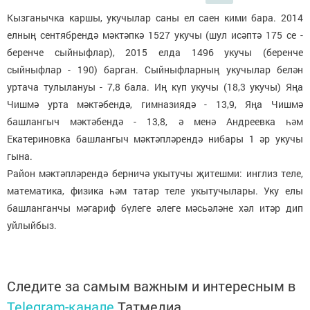
Кызганычка каршы, укучылар саны ел саен кими бара. 2014
елның сентябрендә мәктәпкә 1527 укучы (шул исәптә 175 се -
беренче сыйныфлар), 2015 елда 1496 укучы (беренче
сыйныфлар - 190) барган. Сыйныфларның укучылар белән
уртача тулылануы - 7,8 бала. Иң күп укучы (18,3 укучы) Яңа
Чишмә урта мәктәбендә, гимназиядә - 13,9, Яңа Чишмә
башлангыч мәктәбендә - 13,8, ә менә Андреевка һәм
Екатериновка башлангыч мәктәпләрендә нибары 1 әр укучы
гына.
Район мәктәпләрендә берничә укытучы җитешми: инглиз теле,
математика, физика һәм татар теле укытучылары. Уку елы
башланганчы мәгариф бүлеге әлеге мәсьәләне хәл итәр дип
уйлыйбыз.
Следите за самым важным и интересным в
Telegram-канале
Татмедиа