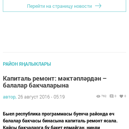
Перейти на страницу новости
РАЙОН ЯҢАЛЫКЛАРЫ
Капиталь ремонт: мәктәпләрдән –
балалар бакчаларына
автор,
26 август 2016 - 05:19
762
0
0
Быел республика программасы буенча районда өч
балалар бакчасы бинасына капиталь ремонт ясала.
Кайсы бакчаларга бу бәхет елмайган, нинди