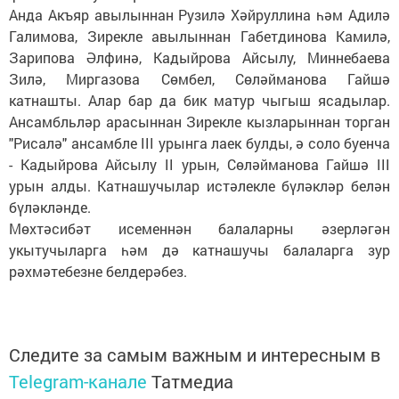
Анда Акъяр авылыннан Рузилә Хәйруллина һәм Адилә
Галимова, Зирекле авылыннан Габетдинова Камилә,
Зарипова Әлфинә, Кадыйрова Айсылу, Миннебаева
Зилә, Миргазова Сөмбел, Сөләйманова Гайшә
катнашты. Алар бар да бик матур чыгыш ясадылар.
Ансамбльләр арасыннан Зирекле кызларыннан торган
"Рисалә" ансамбле III урынга лаек булды, ә соло буенча
- Кадыйрова Айсылу II урын, Сөләйманова Гайшә III
урын алды. Катнашучылар истәлекле бүләкләр белән
бүләкләнде.
Мөхтәсибәт исеменнән балаларны әзерләгән
укытучыларга һәм дә катнашучы балаларга зур
рәхмәтебезне белдерәбез.
Следите за самым важным и интересным в
Telegram-канале
Татмедиа