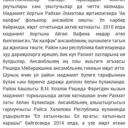
укучылары һәм укытучылар да читтә калмады.
Мәдәният йортын Рәйхан Әхмәтова җитәкләгәндә "Ак
калфак" фольклор ансамбле оешты. Ул һәрбер
бәйрәмдә, иҗат отчетында актив катнашты. 2010 елда
мәдәният йортына Айгөл Вафина мөдир итеп
билгеләнгәч, "Ак калфак" ансамбленең эшчәнлеге тагын
да җанлана төште. Район һәм республика бәйгеләрендә
зур дәрәҗәләргә ирешеп, бик күп Рәхмәт хатларына ия
булдылар. Ансамбльнең иң олы яшьтәге әгъзасы
Рәшидә Мөбәракшина ансамбльнең гимнын иҗат итте.
Шуның өчен ул район мәдәният бүлеге тарафыннан
бүләк һәм беренче дәрәҗә диплом белән бүләкләнде.
Район башлыгы В.М. Козлов Рәшидә Фәретдин кызын
мәдәният тормышында актив катнашкан өчен Рәхмәт
хаты белән бүләкләде. Ансамбльнең алыштыргысыз
гармунчысы Рәйсә Хәлилова Республика күләмендә
уздырылган "Ел хатын-кызы. Ел ир-аты: хатын-кыз
карашы" бәйгесендә 2014 елда, ә үзе иҗат иткән