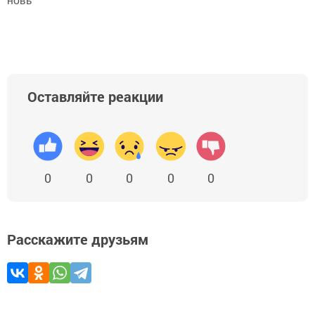
новь"
Оставляйте реакции
0
0
0
0
0
Расскажите друзьям