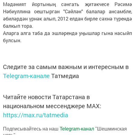
Мәдәният йортының сәнгать җитәкчесе Рәсимә
Нәбиуллина оештырган "Сәйлән" балалар ансамбле,
әбиләрдән үрнәк алып, 2012 елдан бирле сәхнә түрендә
балкып тора.
Аларга алга таба да эшләрендә уңышлар гына насыйп
булсын.
Следите за самым важным и интересным в
Telegram-канале
Татмедиа
Читайте новости Татарстана в
национальном мессенджере MАХ:
https://max.ru/tatmedia
Подписывайтесь на наш
Telegram-канал
"Шешминская