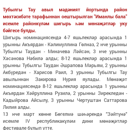
Тубылгы Тау авыл мәдәният йортында район
мөхтәсибәте тарафыннан оештырылган "Иманлы бала"
исемле районкүләм шигырь һәм мөнәҗәтләр уку
бәйгесе булды.
Шигырь номинациясендә 4-7 яшьлекләр арасында 1
урынны Акъярдан - Кәлимуллина Гөлназ, 2 нче урынны
Тубылгы Таудан - Миначева Ләйсән, 3 нче урынны
Хәсәнова Нәбилә алды; 8-12 яшьлекләр арасында 1
урынны Тубылгы Таудан Әшрапова Мәрьям, 2 урынны
Акбүредән - Харисов Раил, 3 урынны Тубылгы Тау
авылыннан Закирова Нурия яулады. Мөнәҗәт
номинациясендә 8-12 яшьлекләр арасында 1 урынны
Акъярдан Хәйруллина Рузилә, 2 урынны Зирекледән -
Кадыйрова Айсылу, 3 урынны Чертуштан Саттарова
Лилия алды.
13 нче март көнне Бөгелмә шәһәрендә "Зәйтүнә"
исемле IV республикакүләм дини мөнәҗәтләр
фестивале булып үтте.