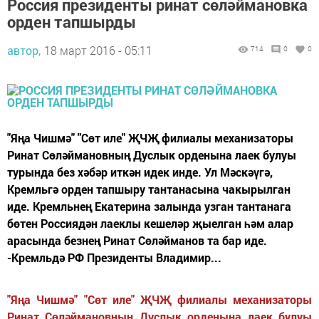
Россия президенты ринат сөләймановка
орден тапшырды
автор,
18 март 2016 - 05:11
714
0
0
"Яңа Чишмә" "Сөт иле" ҖЧҖ филиалы механизаторы
Ринат Сөләймановның Дуслык орденына лаек булуы
турында без хәбәр иткән идек инде. Ул Мәскәүгә,
Кремльгә орден тапшыру тантанасына чакырылган
иде. Кремльнең Екатерина залында узган тантанага
бөтен Россиядән лаеклы кешеләр җыелган һәм алар
арасында безнең Ринат Сөләйманов та бар иде.
-Кремльдә РФ Президенты Владимир...
"Яңа Чишмә" "Сөт иле" ҖЧҖ филиалы механизаторы
Ринат Сөләймановның Дуслык орденына лаек булуы