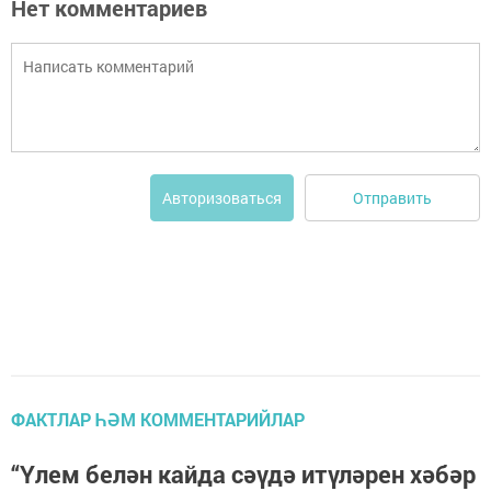
Нет комментариев
Отправить
Авторизоваться
ФАКТЛАР ҺӘМ КОММЕНТАРИЙЛАР
“Үлем белән кайда сәүдә итүләрен хәбәр