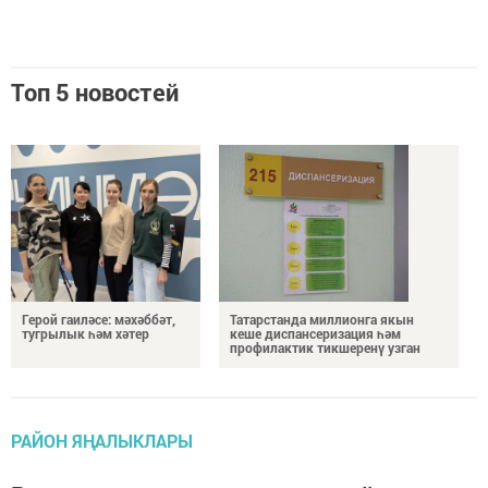
Топ 5 новостей
Герой гаиләсе: мәхәббәт,
Татарстанда миллионга якын
тугрылык һәм хәтер
кеше диспансеризация һәм
профилактик тикшеренү узган
РАЙОН ЯҢАЛЫКЛАРЫ