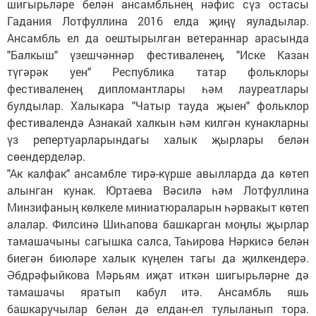
шигырьләре белән ансамбльнең нәфис сүз остасы
Гадания Лотфуллина 2016 елда җиңү яуладылар.
Ансамбль ел да оештырылган ветераннар арасында
"Балкыш" үзешчәннәр фестиваленең, "Иске Казан
түгәрәк уен" Республика татар фольклоры
фестиваленең дипломантлары һәм лауреатлары
булдылар. Халыкара "Чатыр тауда җыен" фольклор
фестивалендә Азнакай халкын һәм килгән кунакларны
үз репертуарларындагы халык җырлары белән
сөендерделәр.
"Ак калфак" ансамбле тирә-күрше авылларда да көтеп
алынган кунак. Юртаева Вәсилә һәм Лотфуллина
Минзифаның көлкеле миниатюраларын һәрвакыт көтеп
алалар. Филсинә Шиһапова башкарган моңлы җырлар
тамашачыны сагышка салса, Таһирова Нәркисә белән
биегән биюләре халык күңелен тагы да җилкендерә.
Әбдрәфыйкова Мәрьям иҗат иткән шигырьләрне дә
тамашачы яратып кабул итә. Ансамбль яшь
башкаручылар белән дә елдан-ел тулыланып тора.