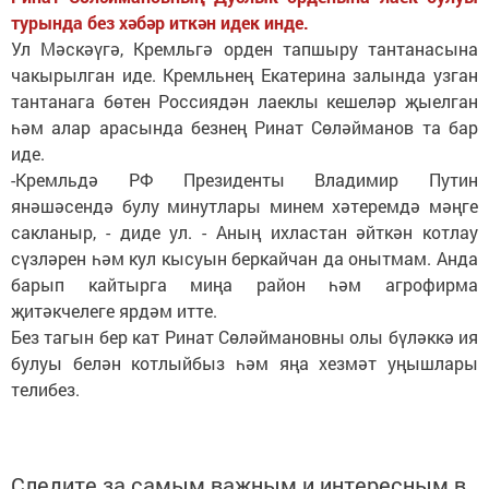
турында без хәбәр иткән идек инде.
Ул Мәскәүгә, Кремльгә орден тапшыру тантанасына
чакырылган иде. Кремльнең Екатерина залында узган
тантанага бөтен Россиядән лаеклы кешеләр җыелган
һәм алар арасында безнең Ринат Сөләйманов та бар
иде.
-Кремльдә РФ Президенты Владимир Путин
янәшәсендә булу минутлары минем хәтеремдә мәңге
сакланыр, - диде ул. - Аның ихластан әйткән котлау
сүзләрен һәм кул кысуын беркайчан да онытмам. Анда
барып кайтырга миңа район һәм агрофирма
җитәкчелеге ярдәм итте.
Без тагын бер кат Ринат Сөләймановны олы бүләккә ия
булуы белән котлыйбыз һәм яңа хезмәт уңышлары
телибез.
Следите за самым важным и интересным в