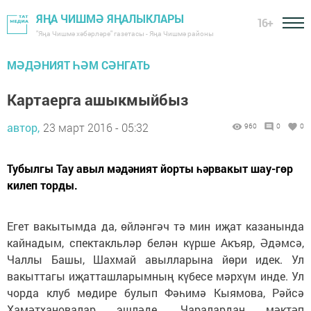
ЯҢА ЧИШМӘ ЯҢАЛЫКЛАРЫ
16+
"Яңа Чишмә хәбәрләре" газетасы - Яңа Чишмә районы
МӘДӘНИЯТ ҺӘМ СӘНГАТЬ
Картаерга ашыкмыйбыз
автор,
23 март 2016 - 05:32
960
0
0
Тубылгы Тау авыл мәдәният йорты һәрвакыт шау-гөр
килеп торды.
Егет вакытымда да, өйләнгәч тә мин иҗат казанында
кайнадым, спектакльләр белән күрше Акъяр, Әдәмсә,
Чаллы Башы, Шахмай авылларына йөри идек. Ул
вакыттагы иҗатташларымның күбесе мәрхүм инде. Ул
чорда клуб мөдире булып Фәһимә Кыямова, Рәйсә
Хамәтхановалар эшләде. Чаралардан мәктәп