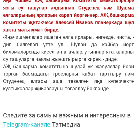
Яңа Чишмә АҖ башкарма комитеты хезмәткәрләре
язгы су ташулар алдыннан Студенец һәм Шушма
елгаларының ярларын карап йөргәннәр, АҖ башкарма
комитеты җитәкчесе Алексей Иванов планеркада шул
хакта мәгълүмат бирде.
-Яңачишмәлеләр яшәгән елга ярлары, нигездә, чиста, -
дип билгеләп үтте ул. -Шулай да кайбер йорт
биләмәләрендә киселгән агачлар, утыннар ята, аларны
су ташуларга чаклы җыештырырга кирәк, - диде.
АҖ башкарма комитетына шулай ук җәяүлеләр йөри
торган басмадагы тросларны кабат тарттыру һәм
Студенец елгасы аша төзелгән яңа күперчектә
култыксалар җиһазлауны төгәлләү йөкләнде.
Следите за самым важным и интересным в
Telegram-канале
Татмедиа