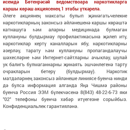
исемдә Бөтенрәсәй ведомствоара наркотикларга
каршы көрәш акциясенең 1 этабы үткәрелә.
Әлеге акциянең максаты булып җәмәгатьчелекне
наркотикларның законсыз әйләнешенә каршы көрәштә
катнашуга һәм аларны медицинада булмаган
куллануны булдырмау профилактикасына җәлеп итү,
наркотиклар кертү каналларын ябу, наркотикларны
әзерләү, тарату һәм куллануны пропагандалаучы
шәхесләрне һәм Интернет-сайтларны ачыклау, шулай
ук балигъ булмаганнарны җинаять эшчәнлегенә тарту
очракларын бетерү (булдырмау). Наркотик
матдәләрнең законсыз әйләнеше линиясе буенча нинди
дә булса информация алганда Яңа Чишмә районы
буенча Россия ЭЭМ бүлекчәсенә 8(843) 48-22-6-73 яки
"02" телефоны буенча хәбәр итүегезне сорыйбыз.
Конфиденциальлек гарантияләнә.