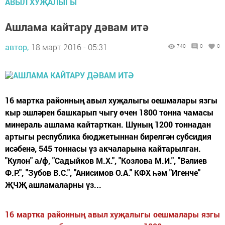
АВЫЛ ХУҖАЛЫГЫ
Ашлама кайтару дәвам итә
автор,
18 март 2016 - 05:31
740
0
0
16 мартка районның авыл хуҗалыгы оешмалары язгы
кыр эшләрен башкарып чыгу өчен 1800 тонна чамасы
минераль ашлама кайтарткан. Шуның 1200 тоннадан
артыгы республика бюджетыннан бирелгән субсидия
исәбенә, 545 тоннасы үз акчаларына кайтарылган.
"Кулон" а/ф, "Садыйков М.Х.", "Козлова М.И.", "Вәлиев
Ф.Р.", "Зубов В.С.", "Анисимов О.А." КФХ һәм "Игенче"
ҖЧҖ ашламаларны үз...
16 мартка районның авыл хуҗалыгы оешмалары язгы