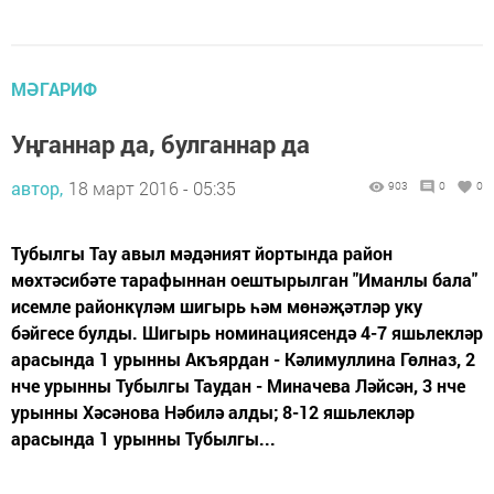
МӘГАРИФ
Уңганнар да, булганнар да
автор,
18 март 2016 - 05:35
903
0
0
Тубылгы Тау авыл мәдәният йортында район
мөхтәсибәте тарафыннан оештырылган "Иманлы бала"
исемле районкүләм шигырь һәм мөнәҗәтләр уку
бәйгесе булды. Шигырь номинациясендә 4-7 яшьлекләр
арасында 1 урынны Акъярдан - Кәлимуллина Гөлназ, 2
нче урынны Тубылгы Таудан - Миначева Ләйсән, 3 нче
урынны Хәсәнова Нәбилә алды; 8-12 яшьлекләр
арасында 1 урынны Тубылгы...