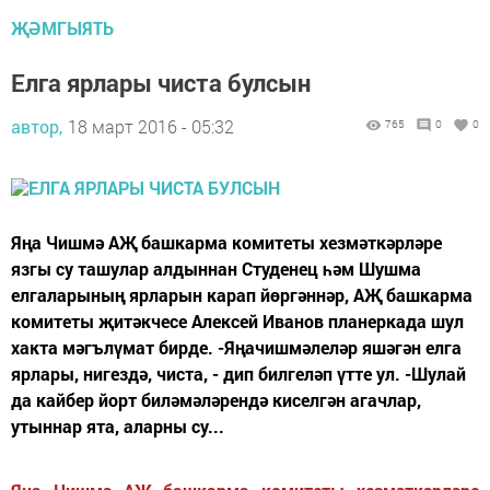
ҖӘМГЫЯТЬ
Елга ярлары чиста булсын
автор,
18 март 2016 - 05:32
765
0
0
Яңа Чишмә АҖ башкарма комитеты хезмәткәрләре
язгы су ташулар алдыннан Студенец һәм Шушма
елгаларының ярларын карап йөргәннәр, АҖ башкарма
комитеты җитәкчесе Алексей Иванов планеркада шул
хакта мәгълүмат бирде. -Яңачишмәлеләр яшәгән елга
ярлары, нигездә, чиста, - дип билгеләп үтте ул. -Шулай
да кайбер йорт биләмәләрендә киселгән агачлар,
утыннар ята, аларны су...