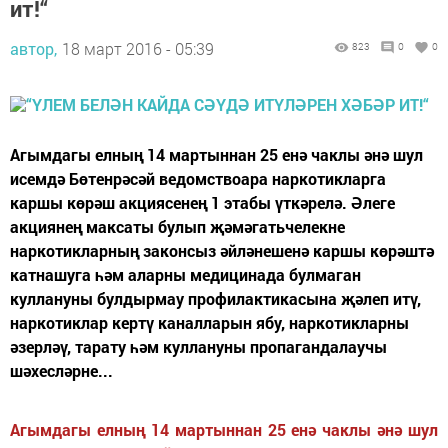
ит!“
автор,
18 март 2016 - 05:39
823
0
0
Агымдагы елның 14 мартыннан 25 енә чаклы әнә шул
исемдә Бөтенрәсәй ведомствоара наркотикларга
каршы көрәш акциясенең 1 этабы үткәрелә. Әлеге
акциянең максаты булып җәмәгатьчелекне
наркотикларның законсыз әйләнешенә каршы көрәштә
катнашуга һәм аларны медицинада булмаган
куллануны булдырмау профилактикасына җәлеп итү,
наркотиклар кертү каналларын ябу, наркотикларны
әзерләү, тарату һәм куллануны пропагандалаучы
шәхесләрне...
Агымдагы елның 14 мартыннан 25 енә чаклы әнә шул