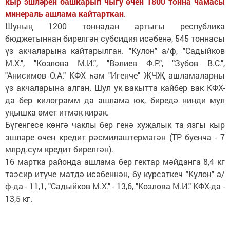
кыр эшләрен башкарып чыгу өчен 1800 тонна чамасы
минераль ашлама кайтарткан
.
Шуның 1200 тоннадан артыгы республика
бюджетыннан бирелгән субсидия исәбенә, 545 тоннасы
үз акчаларына кайтарылган. "Кулон" а/ф, "Садыйков
М.Х.", "Козлова М.И.", "Вәлиев Ф.Р.", "Зубов В.С.",
"Анисимов О.А." КФХ һәм "Игенче" ҖЧҖ ашламаларны
үз акчаларына алган. Шул ук вакытта кайбер вак КФХ-
да бер килограмм да ашлама юк, биредә нинди мул
уңышка өмет итмәк кирәк.
Бүгенгесе көнгә чаклы бер генә хуҗалык та язгы кыр
эшләре өчен кредит рәсмиләштермәгән (ТР буенча - 7
млрд.сум кредит бирелгән).
16 мартка районда ашлама бер гектар мәйданга 8,4 кг
тәэсир итүче матдә исәбеннән, бу күрсәткеч "Кулон" а/
ф-да - 11,1, "Садыйков М.Х." - 13,6, "Козлова М.И." КФХ-да -
13,5 кг.