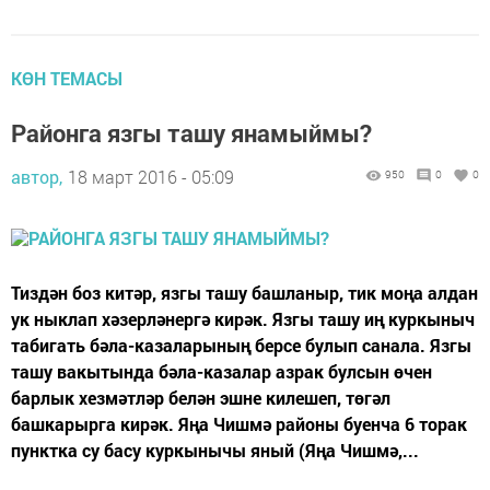
КӨН ТЕМАСЫ
Районга язгы ташу янамыймы?
автор,
18 март 2016 - 05:09
950
0
0
Тиздән боз китәр, язгы ташу башланыр, тик моңа алдан
ук ныклап хәзерләнергә кирәк. Язгы ташу иң куркыныч
табигать бәла-казаларының берсе булып санала. Язгы
ташу вакытында бәла-казалар азрак булсын өчен
барлык хезмәтләр белән эшне килешеп, төгәл
башкарырга кирәк. Яңа Чишмә районы буенча 6 торак
пунктка су басу куркынычы яный (Яңа Чишмә,...