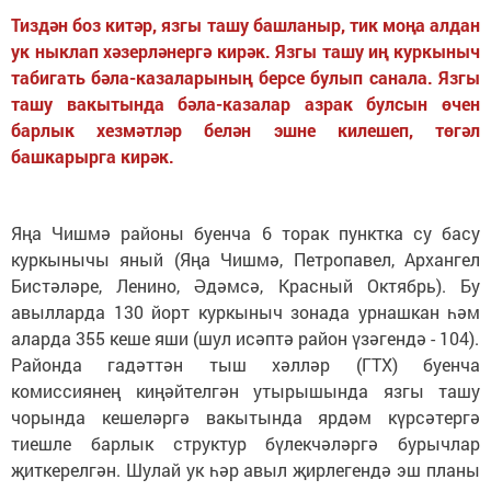
Тиздән боз китәр, язгы ташу башланыр, тик моңа алдан
ук ныклап хәзерләнергә кирәк. Язгы ташу иң куркыныч
табигать бәла-казаларының берсе булып санала. Язгы
ташу вакытында бәла-казалар азрак булсын өчен
барлык хезмәтләр белән эшне килешеп, төгәл
башкарырга кирәк.
Яңа Чишмә районы буенча 6 торак пунктка су басу
куркынычы яный (Яңа Чишмә, Петропавел, Архангел
Бистәләре, Ленино, Әдәмсә, Красный Октябрь). Бу
авылларда 130 йорт куркыныч зонада урнашкан һәм
аларда 355 кеше яши (шул исәптә район үзәгендә - 104).
Районда гадәттән тыш хәлләр (ГТХ) буенча
комиссиянең киңәйтелгән утырышында язгы ташу
чорында кешеләргә вакытында ярдәм күрсәтергә
тиешле барлык структур бүлекчәләргә бурычлар
җиткерелгән. Шулай ук һәр авыл җирлегендә эш планы