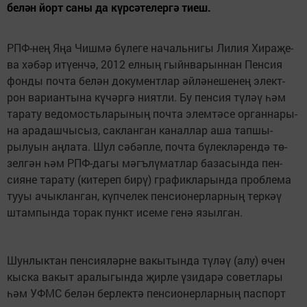
бе­лән йорт са­ны да күрсәтелер­гә ти­еш.
РПФ-нең Яңа Чиш­мә бү­ле­ге на­чаль­ни­гы Ли­лия Хи­ра­җе­
ва хә­бәр итү­ен­чә, 2012 ел­ның гыйн­ва­рын­нан Пен­сия
фон­ды поч­та бе­лән до­ку­мент­лар әй­лә­не­ше­нең элект­
рон ва­ри­ан­ты­на кү­чәр­гә ни­ят­ли. Бу пен­сия тү­ләү һәм
та­ра­ту ве­домость­ла­ры­ның поч­та элем­тә­се ор­ган­на­ры­
на ара­даш­чы­сыз, сак­лан­ган ка­нал­лар аша тап­шы­
рылуын аңл­а­та. Шул сә­бәп­ле, поч­та бү­лек­лә­рен­дә тө­
зел­гән һәм РПФ-да­гы мәгъ­лү­мат­лар ба­за­сын­да пен­
сияне та­ра­ту (ки­те­реп би­рү) гра­фик­ларын­да проб­ле­ма
тууы ачык­лан­ган, күп­че­лек пен­си­о­нер­лар­ның тер­кәү
штам­пын­да то­рак пункт исе­ме ге­нә языл­ган.
Шун­лык­тан пен­си­я­ләр­не ва­кы­тын­да тү­ләү (алу) өчен
кыс­ка ва­кыт ара­лы­гын­да җир­ле үзи­да­рә со­вет­ла­ры
һәм УФМС бе­лән бер­лек­тә пен­си­о­нер­лар­ның пас­порт