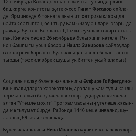
12 но­ябрь­дә Каз­ан­да үт­кән яр­мин­кә ту­рын­да ра­йон
баш­кар­ма ко­ми­те­ты җи­тәк­че­се
Ри­нат Ф
ә­са­хов
сөй­лә­
де. Яр­мин­кә­дә 6 тон­на­га якын ит, сөт ри­зыкл­а­ры да
бай­так са­тыл­ган, оеш­ты­ру һәм би­зәү эш­лә­ре юга­ры дә­
рә­җә­дә бул­ган. Бар­лы­гы 1,1 млн. сум­лык то­вар са­тыл­
ган. Ки­лә­се сә­фәр 26 но­ябрь­дә бу­лыр дип кө­те­лә. Ра­
йон баш­лы­гы урын­ба­са­ры
На­и­л
ә За­ки­ро­ва
сай­лау­лар­
га хә­зер­лек ба­ры­шы, бу­ла­чак яңа­лык­лар бе­лән та­ныш­
ты­рды (тәф­сил­ләб­рәк шу­шы ук бит­тән укый ала­сыз).
Со­ци­аль як­лау бү­ле­ге на­чаль­ни­гы
Әл­фи­р
ә Гай­фет­ди­но­
ва
ин­ва­лид­лар­га хә­рә­кәт­лә­нү, ара­ла­шу һәм ту­лы кан­лы
тор­мыш алып ба­ру өчен шарт­лар ту­ды­ру­ны үз эче­нә
ал­ган "Ү­тем­ле мо­хит" Прог­рам­ма­сы­ның үтә­ле­ше ха­кын­
да мәгъ­лү­мат бир­де. Ра­йон­да 1446 ке­ше ин­ва­лид, шу­
лар­ның 59-ысы коляскада.
Бү­лек на­чаль­ни­гы
Ни­на Ива­но­ва
му­ни­ци­паль за­каз­лар­