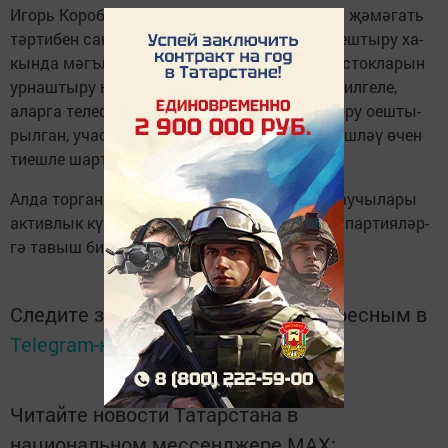
Игорь Ко­ро­боч­кин бе­лән Дмит­рий Ше­шо­лин җә­мә­гать
тәр­ти­бен сак­лау­ны һәм ян­гын имин­ле­ген оеш­ты­ру ха­
кын­да мәгъ­лү­мат җит­ке­рделәр. Сай­лау учас­ток­ла­рын
ур­наш­ты­ру һәм та­выш би­рү өчен би­на­лар бил­ге­ле,
алар­га те­ле­фон элем­тә­се кер­тел­гән, ки­зү то­ру оеш­ты­
рыл­ган, учас­ток сай­лау ко­мис­си­я­лә­рен­дә эш­ләү өчен
ти­еш­ле шарт­лар ту­ды­рыл­ган.
Ал­да тор­ган сай­лау­лар­да ра­йо­ны­быз сай­лау­чы­ла­ры
ак­тив­лык күр­сә­тер, үз­лә­ре өс­тен­лек бир­гән пар­ти­я­ләр­
гә та­выш би­рер­ләр, дип ыша­нып ка­ла­быз.
Следите за самым важным и интересным в
Telegram-канале
Татмедиа
Читайте новости Татарстана в
национальном мессенджере MАХ: