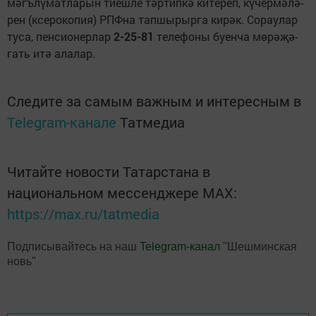
мәгъ­лү­мат­ла­рын ти­еш­ле тәр­тип­кә ки­те­реп, кү­чер­мә­лә­
рен (ксе­ро­ко­пи­я) РПФ­на тап­шы­рыр­га ки­рәк. Со­рау­лар
ту­са, пен­си­о­нер­лар
2-25-81
те­ле­фо­ны бу­ен­ча мө­рә­җә­
гать итә ала­лар.
Следите за самым важным и интересным в
Telegram-канале
Татмедиа
Читайте новости Татарстана в
национальном мессенджере MАХ:
https://max.ru/tatmedia
Подписывайтесь на наш
Telegram-канал
"Шешминская
новь"