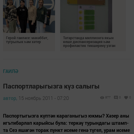
Герой гаиләсе: мәхәббәт,
Татарстанда миллионга якын
тугрылык һәм хәтер
кеше диспансеризация һәм
профилактик тикшеренү узган
ГАИЛӘ
Паспортларыгызга күз салыгы
автор,
15 ноябрь 2011 - 07:20
877
0
0
Пас­по­рты­гыз­га күп­тән ка­ра­га­ны­гыз юк­мы? Хә­зер аны
игъ­ти­бар­лап ка­рый­сы була: тер­кәү ту­рын­да­гы штамп­
та Сез яшә­гән то­рак пункт исе­ме ге­нә тү­гел, урам исе­ме