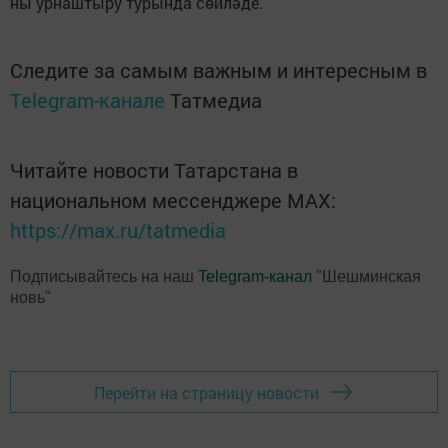
ны ур­наш­ты­ру ту­рын­да сөй­лә­де.
Следите за самым важным и интересным в
Telegram-канале
Татмедиа
Читайте новости Татарстана в
национальном мессенджере MАХ:
https://max.ru/tatmedia
Подписывайтесь на наш
Telegram-канал
"Шешминская
новь"
Перейти на страницу новости