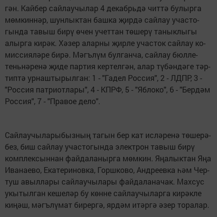
гән. Кай­бер сай­лау­чы­лар 4 де­кабрь­дә чит­тә бу­лыр­га
мөм­кин­нәр, шун­лык­тан баш­ка җир­дә сай­лау учас­то­
гын­да та­выш би­рү өчен учет­тан тө­ше­рү та­нык­лы­гы
алыр­га ки­рәк. Хә­зер алар­ны җир­ле учас­ток сай­лау ко­
мис­си­я­лә­ре би­рә. Мәгъ­лүм бул­ган­ча, сай­лау бюл­ле­
тень­нә­ре­нә җи­де пар­тия кер­тел­гән, алар тү­бән­дә­ге тәр­
тип­тә ур­наш­ты­рыл­ган: 1 - "Га­дел Рос­си­я", 2 - ЛДПР, 3 -
"Рос­сия пат­ри­от­ла­ры", 4 - КПРФ, 5 - "Яб­ло­ко", 6 - "Бер­дәм
Рос­си­я", 7 - "П­ра­вое де­ло".
Сай­лау­чы­лар­ыбызның та­гын бер кат ис­лә­ре­нә тө­ше­рә­
без, биш сай­лау учас­то­гын­да элект­рон та­выш би­рү
комп­лек­сын­нан фай­да­ла­ныр­га мөм­кин. Яңа­лык­тан Яңа
Ива­на­е­во, Ека­те­ри­нов­ка, Горш­ко­во, Анд­ре­ев­ка һәм Чер­
туш авыл­ла­ры сай­лау­чы­ла­ры фай­да­ла­на­чак. Мах­сус
укы­тыл­ган ке­ше­ләр бу көн­не сай­лау­чы­лар­га ки­рәк­ле
ки­ңәш, мәгъ­лү­мат би­рер­гә, яр­дәм итәр­гә әзер то­ра­лар.