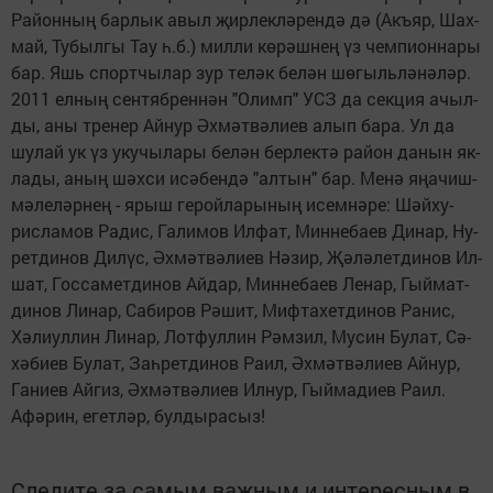
Ра­йон­ның бар­лык авыл җир­лек­лә­рен­дә дә (Акъ­яр, Шах­
май, Ту­был­гы Тау һ.б.) мил­ли кө­рәш­нең үз чем­пи­он­на­ры
бар. Яшь спорт­чы­лар зур те­ләк бе­лән шө­гыль­лә­нә­ләр.
2011 ел­ның сен­тяб­рен­нән "О­лимп" УСЗ да сек­ция ачыл­
ды, аны тре­нер Ай­нур Әх­мәт­вә­ли­ев алып ба­ра. Ул да
шу­лай ук үз уку­чы­ла­ры бе­лән бер­лек­тә ра­йон да­нын як­
ла­ды, аның шәх­си исә­бен­дә "ал­тын" бар. Ме­нә яңа­чиш­
мә­ле­ләр­нең - ярыш ге­рой­ла­ры­ның исем­нә­ре: Шәй­ху­
рис­ла­мов Ра­дис, Га­ли­мов Ил­фат, Мин­не­ба­ев Ди­нар, Ну­
рет­ди­нов Ди­лүс, Әх­мәт­вә­ли­ев Нә­зир, Җә­лә­лет­ди­нов Ил­
шат, Гос­са­мет­ди­нов Ай­дар, Мин­не­ба­ев Ле­нар, Гый­мат­
ди­нов Ли­нар, Са­би­ров Рә­шит, Миф­та­хет­ди­нов Ра­нис,
Хә­лиул­лин Ли­нар, Лот­фул­лин Рәм­зил, Му­син Бу­лат, Сә­
хә­би­ев Бу­лат, Заһ­рет­ди­нов Ра­ил, Әх­мәт­вә­ли­ев Ай­нур,
Га­ни­ев Ай­гиз, Әх­мәт­вә­ли­ев Ил­нур, Гый­ма­ди­ев Ра­ил.
Афә­рин, егет­ләр, бул­ды­ра­сыз!
Следите за самым важным и интересным в