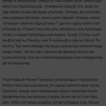
бе­лер­гә өй­рә­нә­ләр. Өен­дә ул бик си­рәк бу­ла, әм­ма буш
ва­кы­тын ба­ла­ла­ры­на - ул­ла­ры­на са­рыф итә, алар хә­
зер өл­кән сый­ныф­лар­да укый­лар. Ул­ла­ры да әти­лә­ре­
нең ка­де­рен бе­лә­ләр, аның эшен хөр­мәт итә­ләр, әм­ма
"ә­ти­лә­ре эзен­нән ба­рыр­га­мы?" ди­гән со­рау әле­гә хәл
ител­мә­гән. Ра­мил Ка­сыйм улы әй­тү­ен­чә, кем бу­лу­ла­ры
тү­гел, ә нин­ди бу­лу­ла­ры мө­һим­рәк. Хә­зер 10 нчы сый­
ныф­та уку­чы Ре­наль һәм 9 сый­ныф­та уку­чы Ил­гиз Ту­
был­гы Тау мәк­тә­бен­дә иң ях­шы уку­чы­лар исем­ле­ген­дә.
Алар спорт, тө­гәл һәм гу­ма­ни­тар фән­нәр бе­лән шө­
гыль­лә­нә­ләр, бик күп олим­пи­а­да­лар­да һәм кон­курс­лар­
да кат­на­ша­лар.
Участ­ко­вый Ра­мил Та­һиров үз ба­ла­ла­рын тәр­би­я­ләү
бе­лән ге­нә шө­гыль­лән­ми, ул шу­шы мәк­тәп ке­нә тү­гел,
Шах­май, Акъ­яр мәк­тәп­лә­рен­дә уку­чы ба­ла­лар бе­лән
про­фи­лак­тик әң­гә­мә­ләр үт­кә­рә, бы­ел ав­густ­тан баш­
лап, ЭЭМ сис­те­ма­сын­да­гы үз­гә­ртүләр­дән соң, та­гын