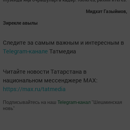
Мид­х
әт Га­зый­мов,
Зи­рек­ле авылы
Следите за самым важным и интересным в
Telegram-канале
Татмедиа
Читайте новости Татарстана в
национальном мессенджере MАХ:
https://max.ru/tatmedia
Подписывайтесь на наш
Telegram-канал
"Шешминская
новь"