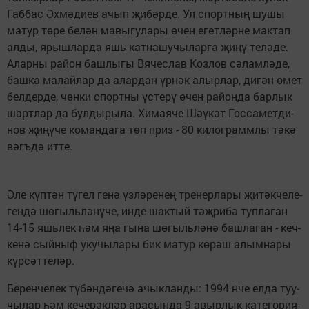
Габ­бас Әх­мә­ди­ев ачып җи­бәр­де. Ул спорт­ның шу­шы
ма­тур тө­ре бе­лән ма­вы­гу­ла­ры өчен егет­ләр­не мак­тап
ал­ды, ярыш­лар­да яшь кат­на­шу­чы­лар­га җи­ңү те­лә­де.
Алар­ны ра­йон баш­лы­гы Вя­чес­лав Коз­лов сә­лам­лә­де,
баш­ка ма­лай­лар да алар­дан үр­нәк алыр­лар, ди­гән өмет
бел­дер­де, чөн­ки спорт­ны үс­те­рү өчен ра­йон­да бар­лык
шарт­лар да бул­ды­ры­ла. Хи­ма­я­че Шәү­кәт Гос­са­мет­ди­
нов җи­ңү­че ко­ман­да­га төп приз - 80 ки­лог­рамм­лы тә­кә
вәгъ­дә ит­те.
Әле күп­тән тү­гел ге­нә үз­лә­ре­нең тре­нер­ла­ры җи­тәк­че­ле­
ген­дә шө­гыль­лә­нү­че, ин­де шак­тый тәҗ­ри­бә туп­ла­ган
14-15 яшь­лек һәм яңа гы­на шө­гыль­лә­нә баш­ла­ган - кеч­
ке­нә сый­ныф уку­чы­ла­ры бик ма­тур кө­рәш алым­на­ры
күр­сәт­те­ләр.
Бе­рен­че­лек тү­бән­дә­ге­чә ачык­лан­ды: 1994 нче ел­да туу­
чы­лар һәм ке­че­рәк­ләр ара­сын­да 9 авыр­лык ка­те­го­ри­я­