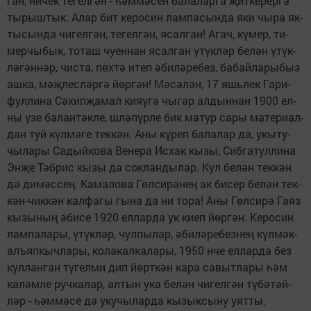
ган, ни­чек те­гел­гән - һәм­мә­сен ба­ла­лар­га җит­ке­рер­гә
ты­рыш­тык. Алар бит ке­ро­син лам­па­сын­да яки чы­ра як­
ты­сын­да чи­гел­гән, те­гел­гән, ясал­ган! Агач, кү­мер, ти­
мер­чы­бык, то­таш чу­ен­нан ясал­ган үтүк­ләр бе­лән үтүк­
лә­гән­нәр, чис­та, пөх­тә итеп әби­лә­ре­без, ба­бай­ла­ры­быз
аш­ка, мәҗ­лес­ләр­гә йөр­гән! Мә­сә­лән, 17 яшь­лек Га­ри­
фул­ли­на Сә­хип­җа­мал кия­ү­гә чы­гар ал­дын­нан 1900 ел­
ны үзе ба­ла­и­тәк­ле, шлә­пүр­ле бик ма­тур са­ры ма­те­ри­ал­
дан туй күл­мә­ге тек­кән. Аны кү­реп ба­ла­лар да, укы­ту­
чыла­ры Са­дый­ко­ва Ве­не­ра Ис­хак кы­зы, Сиб­га­тул­ли­на
Эн­җе Тәб­рис кы­зы да сок­лан­ды­лар. Кул бе­лән тек­кән
дә ди­мәс­сең. Ка­ма­ло­ва Гөл­си­рә­нең ак би­сер бе­лән тек­
кән-чик­кән кал­фа­гы гы­на да ни то­ра! Аны Гөл­си­рә Га­яз
кы­зы­ның әби­се 1920 ел­лар­да ук ки­еп йөр­гән. Ке­ро­син
лам­па­ла­ры, үтүк­ләр, чул­пы­лар, әби­лә­ре­без­нең күл­мәк-
алъ­яп­кыч­ла­ры, ко­ла­кал­ка­ла­ры, 1950 нче ел­лар­да без
кул­лан­ган тү­гел­ми дип йөрт­кән ка­ра са­выт­ла­ры һәм
ка­ләм­ле руч­ка­лар, ал­тын ука бе­лән чи­гел­гән тү­бә­тәй­
ләр - һәм­мә­се дә уку­чы­лар­да кы­зык­сы­ну уят­ты.