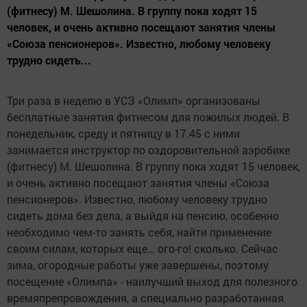
(фитнесу) М. Шешолина. В группу пока ходят 15
человек, и очень активно посещают занятия члены
«Союза пенсионеров». Известно, любому человеку
трудно сидеть...
Три раза в неделю в УСЗ «Олимп» организованы
бесплатные занятия фитнесом для пожилых людей. В
понедельник, среду и пятницу в 17.45 с ними
занимается инструктор по оздоровительной аэробике
(фитнесу) М. Шешолина. В группу пока ходят 15 человек,
и очень активно посещают занятия члены «Союза
пенсионеров». Известно, любому человеку трудно
сидеть дома без дела, а выйдя на пенсию, особенно
необходимо чем-то занять себя, найти применение
своим силам, которых еще… ого-го! сколько. Сейчас
зима, огородные работы уже завершены, поэтому
посещение «Олимпа» - наилучший выход для полезного
времяпрепровождения, а специально разработанная