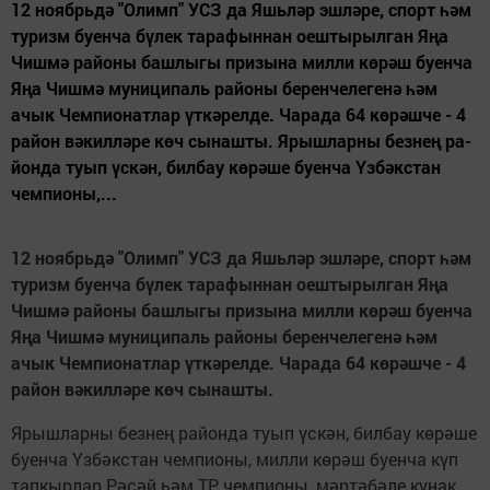
12 но­ябрь­дә "О­лимп" УСЗ да Яшь­ләр эш­лә­ре, спорт һәм
ту­ризм бу­ен­ча бү­лек та­ра­фын­нан оеш­ты­рыл­ган Яңа
Чиш­мә ра­йо­ны баш­лы­гы при­зы­на мил­ли кө­рәш бу­ен­ча
Яңа Чиш­мә му­ни­ци­паль ра­йо­ны бе­рен­че­ле­ге­нә һәм
ачык Чем­пи­о­нат­лар үт­кә­рел­де. Ча­ра­да 64 кө­рәш­че - 4
ра­йон вә­кил­лә­ре көч сы­наш­ты. Ярыш­лар­ны без­нең ра­
йон­да ту­ып үс­кән, бил­бау кө­рә­ше бу­ен­ча Үз­бәкс­тан
чем­пи­о­ны,...
12 но­ябрь­д
ә "О­лимп" УСЗ да Яшь­л
әр эш­л
ә­ре, спорт
һәм
ту­ризм бу­ен­ча б
ү­лек та­ра­фын­нан оеш­ты­рыл­ган Я
ңа
Чиш­м
ә ра­йо­ны баш­лы­гы при­зы­на мил­ли к
ө­р
әш бу­ен­ча
Я
ңа Чиш­м
ә му­ни­ци­паль ра­йо­ны бе­рен­че­ле­ге­н
ә
һәм
ачык Чем­пи­о­нат­лар
үт­к
ә­рел­де. Ча­ра­да 64 к
ө­р
әш­че - 4
ра­йон в
ә­кил­л
ә­ре к
өч сы­наш­ты.
Ярыш­лар­ны без­нең ра­йон­да ту­ып үс­кән, бил­бау кө­рә­ше
бу­ен­ча Үз­бәкс­тан чем­пи­о­ны, мил­ли кө­рәш бу­ен­ча күп
тап­кыр­лар Рә­сәй һәм ТР чем­пи­о­ны, мәр­тә­бә­ле ку­нак