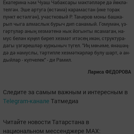
Ека­те­ри­на һәм Чу­аш Ча­бак­са­ры мәк­тәп­лә­ре дә йөк­лә­
тел­гән. Эше ар­ту­га (өс­тә­мә) ка­ра­мас­тан (ике то­рак
пункт өс­тәл­гән), участ­ко­вый Р. Та­һи­ров мо­ны баш­ка­
рып чы­га ал­мас­лык бу­рыч дип са­на­мый. Го­му­мән, үз­
гәр­тү­ләр аның хез­мә­те­нә нык йо­гын­ты яса­ма­ган, на­
мус бе­лән кү­ңел би­реп хез­мәт итә­сең икән, ст­рук­ту­ра­
да­гы үз­гә­реш­ләр кур­кы­ныч тү­гел. "Иң мө­һи­ме, янә­шәң­
дә дә на­мус­лы, тәр­тип­ле хез­мәт­кәр­ләр бу­лу шарт, ә ан­
дый­лар - күп­че­лек" - ди Ра­мил.
Ла­ри­са ФЕ­ДО­РО­ВА
Следите за самым важным и интересным в
Telegram-канале
Татмедиа
Читайте новости Татарстана в
национальном мессенджере MАХ: