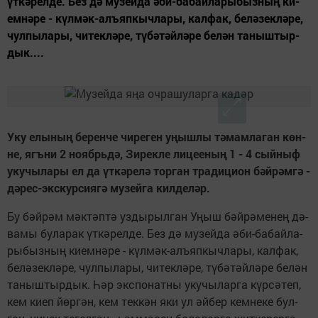
үт­кә­рел­де. Без дә му­зей­да әби-ба­бай­ла­ры­быз­ның ки­
ем­нә­ре - күл­мәк-алъ­яп­кыч­ла­ры, кал­фак, бе­лә­зек­лә­ре,
чул­пы­ла­ры, чи­тек­лә­ре, тү­бә­тәй­лә­ре бе­лән та­ныш­тыр­
дык....
У­ку елы­ны
ң
бе­рен­че чи­ре­ген у
ң
ыш­лы т
ә
­мам­ла­ган к
ө
н­
не, ягъ­ни 2 но­ябрь­д
ә
, Зи­рек­ле ли­це­е­ны
ң
1 - 4 сый­ныф
уку­чы­ла­ры ел да
ү
т­к
ә
­ре­л
ә
тор­ган тра­ди­ци­он б
ә
й­р
ә
м­г
ә
-
д
ә
­рес-экс­кур­си­я­г
ә
му­зей­га кил­де­л
ә
р.
Бу бәй­рәм мәк­тәп­тә уз­ды­рыл­ган Уңыш бәй­рә­ме­нең дә­
ва­мы бу­ла­рак үт­кә­рел­де. Без дә му­зей­да әби-ба­бай­ла­
ры­быз­ның ки­ем­нә­ре - күл­мәк-алъ­яп­кыч­ла­ры, кал­фак,
бе­лә­зек­лә­ре, чул­пы­ла­ры, чи­тек­лә­ре, тү­бә­тәй­лә­ре бе­лән
та­ныш­тыр­дык. Һәр экс­по­нат­ны уку­чы­лар­га күр­сә­теп,
кем ки­еп йөр­гән, кем тек­кән яки ул әй­бер кем­не­ке бул­