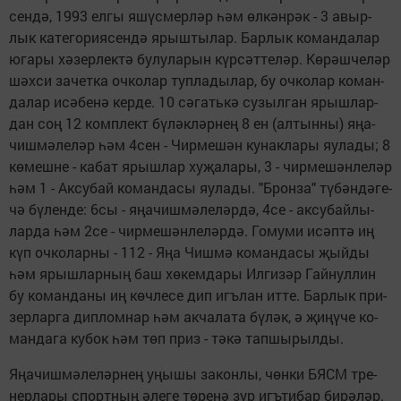
сен­дә, 1993 ел­гы яшүсмерләр һәм өл­кән­рәк - 3 авыр­
лык ка­те­го­ри­я­сен­дә ярыш­ты­лар. Бар­лык ко­ман­да­лар
юга­ры хә­зер­лек­тә бу­лу­ла­рын күр­сәт­те­ләр. Кө­рәш­че­ләр
шәх­си за­чет­ка оч­ко­лар туп­ла­ды­лар, бу оч­ко­лар ко­ман­
да­лар исә­бе­нә кер­де. 10 сә­гать­кә су­зыл­ган ярыш­лар­
дан соң 12 комп­лект бү­ләк­ләр­нең 8 ен (ал­тын­ны) яңа­
чиш­мә­ле­ләр һәм 4сен - Чир­ме­шән ку­нак­ла­ры яу­ла­ды; 8
кө­меш­не - ка­бат ярыш­лар ху­җа­ла­ры, 3 - чир­ме­шән­ле­ләр
һәм 1 - Ак­су­бай ко­ман­да­сы яу­ла­ды. "Б­рон­за" тү­бән­дә­ге­
чә бү­лен­де: 6сы - яңа­чиш­мә­ле­ләр­дә, 4се - ак­су­бай­лы­
лар­да һәм 2се - чир­ме­шән­ле­ләр­дә. Го­му­ми исәп­тә иң
күп оч­ко­лар­ны - 112 - Яңа Чиш­мә ко­ман­да­сы җый­ды
һәм ярыш­лар­ның баш хө­кем­да­ры Ил­ги­зәр Гай­нул­лин
бу ко­ман­да­ны иң көч­ле­се дип игъ­лан ит­те. Бар­лык при­
зер­лар­га дип­лом­нар һәм ак­ча­ла­та бү­ләк, ә җи­ңү­че ко­
ман­да­га ку­бок һәм төп приз - тә­кә тапшы­рыл­ды.
Яңа­чиш­мә­ле­ләр­нең уңы­шы за­кон­лы, чөн­ки БЯСМ тре­
нер­ла­ры спорт­ның әле­ге тө­ре­нә зур игъ­ти­бар би­рә­ләр.