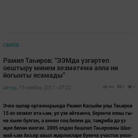
ГАИЛӘ
Рамил Таһиров: “ЭЭМда үзгәртеп
оештыру минем хезмәтемә әллә ни
йогынты ясамады”
автор,
15 ноябрь 2011 - 07:22
803
0
0
Эч­ке эш­ләр ор­ган­на­рын­да Ра­мил Ка­сыйм улы Та­һи­ров
15 ел хез­мәт итә һәм, ул үзе әйт­кән­чә, бе­рен­че ел­ны гы­
на кы­ен бул­ган, ә ан­нан соң бе­лем дә, тәҗ­ри­бә дә үз
җае бе­лән кил­гән. 2005 ел­дан баш­лап Та­һи­ров­ны Шах­
май һәм Акъ­яр авыл җир­лек­лә­ре бу­ен­ча учас­ток упол­