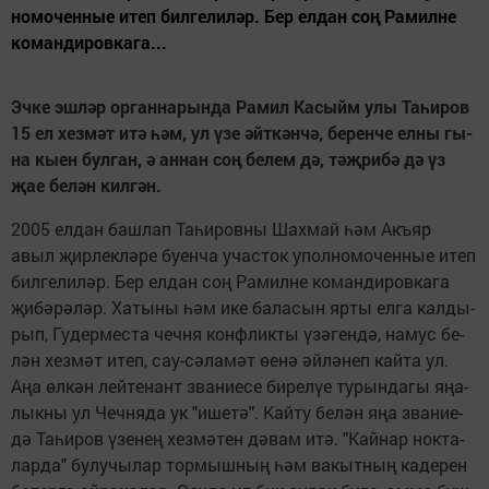
но­мо­чен­ные итеп бил­ге­ли­ләр. Бер ел­дан соң Ра­мил­не
ко­ман­ди­ров­ка­га...
Эч­ке эш­л
ә
р ор­ган­на­рын­да Ра­мил Ка­сыйм улы Та­
һ
и­ров
15 ел хез­м
ә
т ит
ә
һә
м, ул
ү
зе
ә
йт­к
ә
н­ч
ә
, бе­рен­че ел­ны гы­
на кы­ен бул­ган,
ә
ан­нан со
ң
бе­лем д
ә
, т
әҗ
­ри­б
ә
д
ә
ү
з
җ
ае бе­л
ә
н кил­г
ә
н.
2005 ел­дан баш­лап Та­һи­ров­ны Шах­май һәм Акъ­яр
авыл җир­лек­лә­ре бу­ен­ча учас­ток упол­но­мо­чен­ные итеп
бил­ге­ли­ләр. Бер ел­дан соң Ра­мил­не ко­ман­ди­ров­ка­га
җи­бә­рә­ләр. Ха­ты­ны һәм ике ба­ла­сын яр­ты ел­га кал­ды­
рып, Гу­дер­мес­та чеч­ня конф­лик­ты үзә­ген­дә, на­мус бе­
лән хез­мәт итеп, сау-сә­ла­мәт өе­нә әй­лә­неп кай­та ул.
Аңа өл­кән лей­те­нант зва­ни­е­се би­ре­лүе ту­рын­да­гы яңа­
лык­ны ул Чеч­ня­да ук "и­ше­тә". Кай­ту бе­лән яңа зва­ни­е­
дә Та­һи­ров үзе­нең хез­мә­тен дә­вам итә. "Кай­нар нок­та­
лар­да" бу­лу­чы­лар тор­мыш­ның һәм ва­кыт­ның ка­де­рен