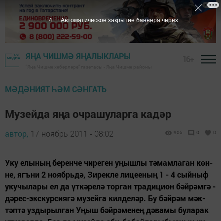
3
Автоматическое закрытие баннера через
ЯҢА ЧИШМӘ ЯҢАЛЫКЛАРЫ
16+
"Яңа Чишмә хәбәрләре" газетасы - Яңа Чишмә районы
МӘДӘНИЯТ ҺӘМ СӘНГАТЬ
Музейда яңа очрашуларга кадәр
автор,
17 ноябрь 2011 - 08:02
905
0
0
У­ку елы­ның бе­рен­че чи­ре­ген уңыш­лы тә­мам­ла­ган көн­
не, ягъ­ни 2 но­ябрь­дә, Зи­рек­ле ли­це­е­ның 1 - 4 сый­ныф
уку­чы­ла­ры ел да үт­кә­ре­лә тор­ган тра­ди­ци­он бәй­рәм­гә -
дә­рес-экс­кур­си­я­гә му­зей­га кил­де­ләр. Бу бәй­рәм мәк­
тәп­тә уз­ды­рыл­ган Уңыш бәй­рә­ме­нең дә­ва­мы бу­ла­рак