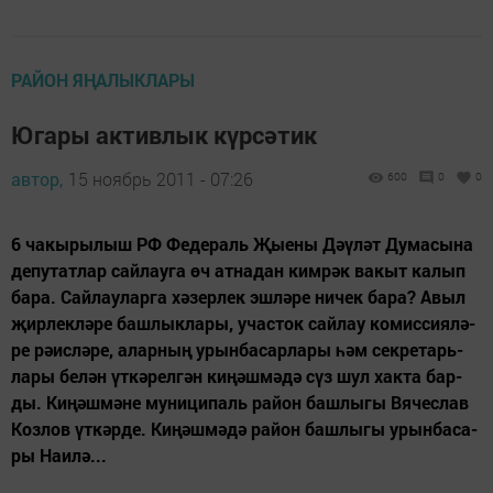
РАЙОН ЯҢАЛЫКЛАРЫ
Югары активлык күрсәтик
автор,
15 ноябрь 2011 - 07:26
600
0
0
6 ча­кы­ры­лыш РФ Фе­де­раль Җы­е­ны Дәү­ләт Ду­ма­сы­на
де­пу­тат­лар сай­лау­га өч ат­на­дан ким­рәк ва­кыт ка­лып
ба­ра. Сай­лау­лар­га хә­зер­лек эш­лә­ре ни­чек ба­ра? Авыл
җир­лек­лә­ре баш­лык­ла­ры, учас­ток сай­лау ко­мис­си­я­лә­
ре рә­ис­лә­ре, алар­ның урын­ба­сар­ла­ры һәм сек­ре­тарь­
ла­ры бе­лән үт­кә­рел­гән ки­ңәш­мә­дә сүз шул хак­та бар­
ды. Ки­ңәш­мә­не муниципаль район башлыгы Вя­чес­лав
Коз­лов үт­кәр­де. Ки­ңәш­мә­дә ра­йон баш­лы­гы урын­ба­са­
ры На­и­лә...