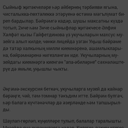
Сый­ныф җи­тәк­че­лә­ре һәр әй­бер­нең тәр­би­я­ви ягы­на,
чис­та­лык­ка-пөх­тә­лек­кә этә­рү­е­нә өс­тә­мә мәгъ­лү­мат би­
реп бар­ды­лар. Бәй­рәм­гә ка­дәр, шу­шы мак­сат­ны күз­дә
то­тып, 2нче һәм 3нче сый­ныф­лар җи­тәк­че­се Әл­фия
Хәл­фәт кы­зы Гай­фе­тди­но­ва үз уку­чы­ла­рын мах­сус му­
зей­га алып кил­де, чөн­ки ли­цей­да уз­ган Уңыш бәй­рә­ме
дә та­тар хал­кы­ның мил­ли ки­ем­нә­ре­нә, ашам­лык­ла­ры­
на, бәй­рәм­нә­ре­нә ни­гез­лән­гән иде. Уку­чы­лар­ның му­
зей­да­гы ки­ем­нәр­гә ки­ен­гән "а­па-әби­ләр­не" сәх­нә­ләш­те­
рүе дә ямь­ле, уңыш­лы чык­ты.
Әң­гә­мә-экс­кур­сия бет­кәч, уку­чы­лар­га му­зей да кай­нар
бә­рәң­ге, чәй, тәм-том­нар тәкъ­дим ит­те. Бәй­рәм бул­гач,
һәр ба­ла­га күч­тә­нәч­ләр дә әзер­лән­де һәм тап­шы­рыл­
ды.
Шау­лап-гөр­ләп, кү­ңел­лә­ре ту­лып, ба­ла­лар та­ра­лыш­ты.
Му­зей­да яңа оч­ра­шу­лар­га ка­дәр. Ки­ле­гез, рә­хим ите­гез.