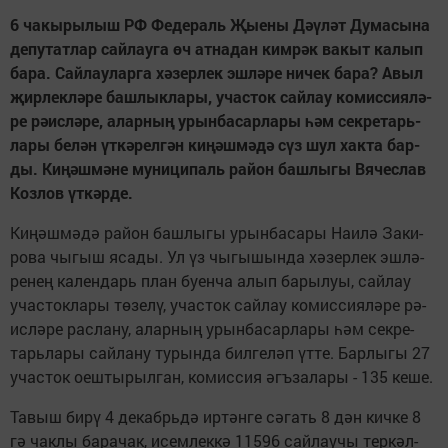
6 ча­кы­ры­лыш РФ Фе­де­раль
Җ
ы­е­ны Д
әү
­л
ә
т Ду­ма­сы­на
де­пу­тат­лар сай­лау­га
ө
ч ат­на­дан ким­р
ә
к ва­кыт ка­лып
ба­ра. Сай­лау­лар­га х
ә
­зер­лек эш­л
ә
­ре ни­чек ба­ра? Авыл
җ
ир­лек­л
ә
­ре баш­лык­ла­ры, учас­ток сай­лау ко­мис­си­я­л
ә
­
ре р
ә
­ис­л
ә
­ре, алар­ны
ң
урын­ба­сар­ла­ры
һә
м сек­ре­тарь­
ла­ры бе­л
ә
н
ү
т­к
ә
­рел­г
ә
н ки­
ңә
ш­м
ә
­д
ә
с
ү
з шул хак­та бар­
ды. Ки­
ңә
ш­м
ә
­не муниципаль район башлыгы Вя­чес­лав
Коз­лов
ү
т­к
ә
р­де.
Ки­ңәш­мә­дә ра­йон баш­лы­гы урын­ба­са­ры На­и­лә За­ки­
ро­ва чы­гыш яса­ды. Ул үз чыгышын­да хә­зер­лек эш­лә­
ре­нең ка­лен­дарь план бу­ен­ча алып ба­ры­луы, сай­лау
учас­ток­ла­ры тө­зе­лү, учас­ток сай­лау ко­мис­си­я­лә­ре рә­
ис­лә­ре рас­ла­ну, алар­ның урын­ба­сар­ла­ры һәм сек­ре­
тарь­ла­ры сай­ла­ну ту­рын­да бил­ге­ләп үт­те. Бар­лы­гы 27
учас­ток оеш­ты­рыл­ган, ко­мис­сия әгъ­за­ла­ры - 135 ке­ше.
Та­выш би­рү 4 де­кабрь­дә ир­тән­ге сә­гать 8 дән кич­ке 8
гә чак­лы ба­ра­чак, исем­лек­кә 11596 сай­лау­чы тер­кәл­