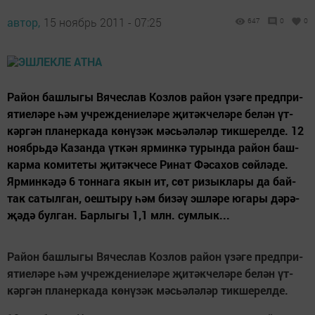
автор,
15 ноябрь 2011 - 07:25
647
0
0
Ра­йон баш­лы­гы Вя­чес­лав Коз­лов ра­йон үзә­ге предп­ри­
я­ти­е­лә­ре һәм уч­реж­де­ни­е­лә­ре җи­тәк­чел­ә­ре бе­лән үт­
кәр­гән пла­нер­ка­да кө­нү­зәк мәсь­ә­лә­лә­р тик­ше­рел­де. 12
но­ябрь­дә Каз­ан­да үт­кән яр­мин­кә ту­рын­да ра­йон баш­
кар­ма ко­ми­те­ты җи­тәк­че­се Ри­нат Фә­са­хов сөй­лә­де.
Яр­мин­кә­дә 6 тон­на­га якын ит, сөт ри­зыкл­а­ры да бай­
так са­тыл­ган, оеш­ты­ру һәм би­зәү эш­лә­ре юга­ры дә­рә­
җә­дә бул­ган. Бар­лы­гы 1,1 млн. сум­лык...
Ра­йон баш­лы­гы Вя­чес­лав Коз­лов ра­йон
ү
з
ә
­ге предп­ри­
я­ти­е­л
ә
­ре
һә
м уч­реж­де­ни­е­л
ә
­ре
җ
и­т
ә
к­чел­
ә
­ре бе­л
ә
н
ү
т­
к
ә
р­г
ә
н пла­нер­ка­да к
ө
­н
ү
­з
ә
к м
ә
сь­
ә
­л
ә
­л
ә
­р тик­ше­рел­де.