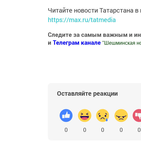
Читайте новости Татарстана 
https://max.ru/tatmedia
Следите за самым важным и и
и
Телеграм канале
"
Шешминская н
Добавить Шешминскую новь в Яндекс
Оставляйте реакции
0
0
0
0
0