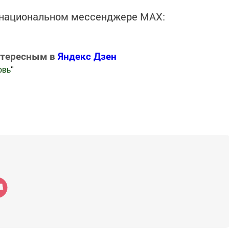
в национальном мессенджере MАХ:
нтересным в
Яндекс Дзен
овь
"
.Новости