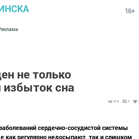
ИНСКА
16+
Реклама
ен не только
и избыток сна
915
0
заболеваний сердечно-сосудистой системы
е как регулярно недосыпают, так и слишком