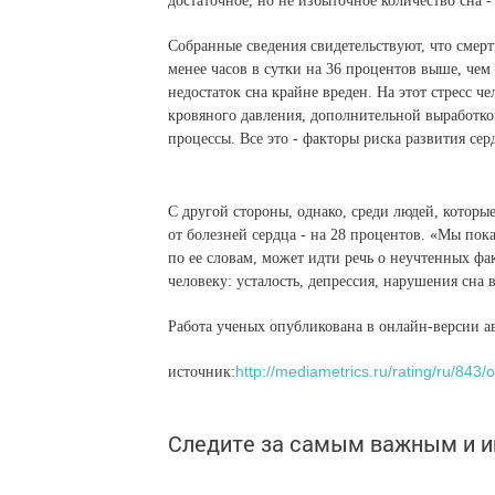
достаточное, но не избыточное количество сна -
Собранные сведения свидетельствуют, что смерт
менее часов в сутки на 36 процентов выше, чем 
недостаток сна крайне вреден. На этот стресс
кровяного давления, дополнительной выработко
процессы. Все это - факторы риска развития се
С другой стороны, однако, среди людей, которы
от болезней сердца - на 28 процентов. «Мы пока 
по ее словам, может идти речь о неучтенных фа
человеку: усталость, депрессия, нарушения сна в
Работа ученых опубликована в онлайн-версии авто
http://mediametrics.ru/rating/ru/843/o
источник:
Следите за самым важным и 