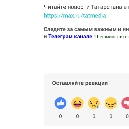
Читайте новости Татарстана 
https://max.ru/tatmedia
Следите за самым важным и и
и
Телеграм канале
"
Шешминская н
Добавить Шешминскую новь в Яндекс
Оставляйте реакции
0
0
0
0
0