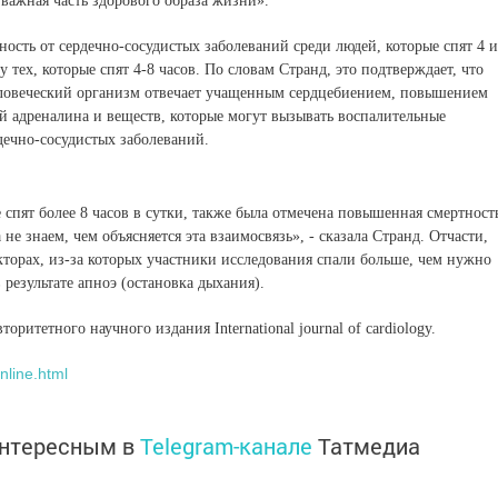
 важная часть здорового образа жизни».
ность от сердечно-сосудистых заболеваний среди людей, которые спят 4 и
у тех, которые спят 4-8 часов. По словам Странд, это подтверждает, что
 человеческий организм отвечает учащенным сердцебиением, повышением
й адреналина и веществ, которые могут вызывать воспалительные
рдечно-сосудистых заболеваний.
е спят более 8 часов в сутки, также была отмечена повышенная смертност
не знаем, чем объясняется эта взаимосвязь», - сказала Странд. Отчасти,
кторах, из-за которых участники исследования спали больше, чем нужно
 результате апноэ (остановка дыхания).
ритетного научного издания International journal of cardiology.
nline.html
интересным в
Telegram-канале
Татмедиа