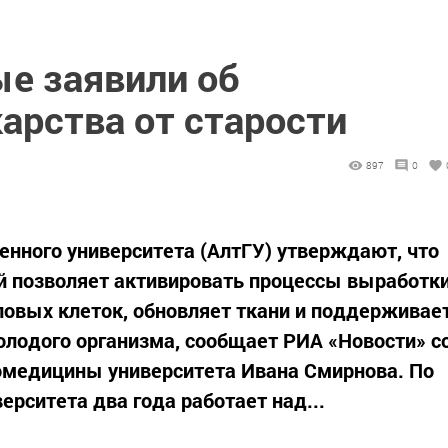
ые заявили об
арства от старости
897
0
енного университета (АлтГУ) утверждают, что
й позволяет активировать процессы выработк
овых клеток, обновляет ткани и поддерживае
молодого организма, сообщает РИА «Новости» с
омедицины университета Ивана Смирнова. По
ерситета два года работает над...