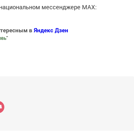
в национальном мессенджере MАХ:
нтересным в
Яндекс Дзен
овь
"
.Новости