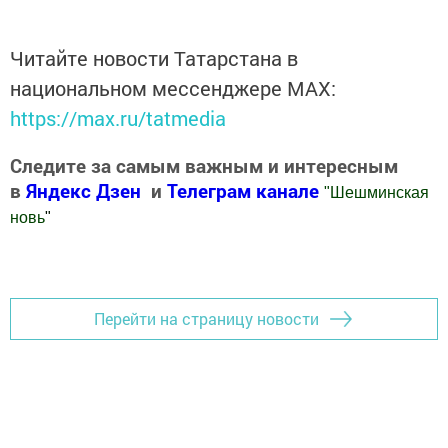
Читайте новости Татарстана в
национальном мессенджере MАХ:
https://max.ru/tatmedia
Следите за самым важным и интересным
в
Яндекс Дзен
и
Телеграм канале
"
Шешминская
новь
"
Добавить Шешминскую новь в Яндекс.Новости
Перейти на страницу новости