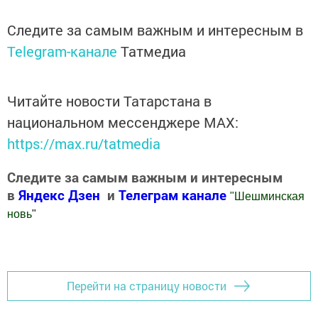
Следите за самым важным и интересным в
Telegram-канале
Татмедиа
Читайте новости Татарстана в
национальном мессенджере MАХ:
https://max.ru/tatmedia
Следите за самым важным и интересным
в
Яндекс Дзен
и
Телеграм канале
"
Шешминская
новь
"
Добавить Шешминскую новь в Яндекс.Новости
Перейти на страницу новости