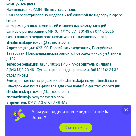
коммуникациям.
Наименование СМИ: Шешминская новь
СМИ зарегистрировано Федеральной службой по надзору в сфере
связи,
информационных технологий и массовых коммуникаций
запись о регистрации СМИ ЭЛ № ФС 77 - 90148 от 07.10.2025
ФИО главного редактора: Мусин Азат Вализанович Email:
sheshminskaja-nov.dir@tatmedia.com
Адрес редакции: 423190, Российская Федерация, Республика
Татарстан, Новошешминский район, с.Новошешминск, ул.Ленина,
д.102.
Телефон редакции: 8(84348)2-21-46 - Руководитель филиала.
8(84348)2-23-46 - Бухгалтерия и отдел рекламы. 8(84348)2-24-32 -
отдел писем
Электронная почта редакции: sheshminskaja-nov@tatmedia.com
Электронная почта филиала для сообщений о фактах коррупции
sheshminskaja-nov.dir@tatmedia.com
sheshminskaja-nov@tatmedia.com
Учредитель СМИ: АО «ТАТМЕДИА»
А вы уже видели новое видео Tatmedia
Антикоррупционная политика
Junior?
АО «ТАТМЕДИА» использует «cookie»
для персонализации сервисов и
удобства пользователей сайтом.
Cмотреть
Использование «cookie» можно отменить в настройках браузера.
Политика конфиденциальности