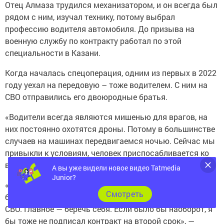
Отец Алмаза трудился механизатором, и он всегда был
рядом с ним, изучал технику, потому выбрал
профессию водителя автомобиля. До призыва на
военную службу по контракту работал по этой
специальности в Казани.
Когда началась спецоперация, одним из первых в 2022
году уехал на передовую – тоже водителем. С ним на
СВО отправились его двоюродные братья.
«Водители всегда являются мишенью для врагов, на
них постоянно охотятся дроны. Потому в большинстве
случаев на машинах передвигаемся ночью. Сейчас мы
привыкли к условиям, человек приспосабливается ко
всем трудностям», — пояснил военнослужащий.
А вы уже видели новое видео Tatmedia
Junior?
«Ребятам из нашего района хочу сказать, что не надо
Cмотреть
бояться заключения контракта для военной службы на
СВО. Главное — беречь себя. Если было бы наоборот, я
бы тоже не подписал контракт на второй срок», —