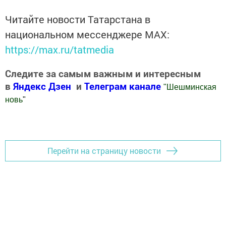
Читайте новости Татарстана в
национальном мессенджере MАХ:
https://max.ru/tatmedia
Следите за самым важным и интересным
в
Яндекс Дзен
и
Телеграм канале
"
Шешминская
новь
"
Добавить Шешминскую новь в Яндекс.Новости
Перейти на страницу новости