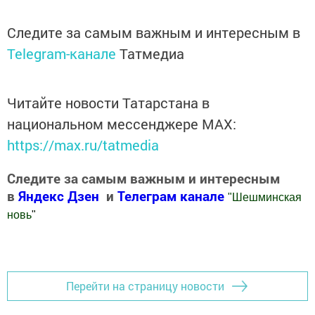
Следите за самым важным и интересным в
Telegram-канале
Татмедиа
Читайте новости Татарстана в
национальном мессенджере MАХ:
https://max.ru/tatmedia
Следите за самым важным и интересным
в
Яндекс Дзен
и
Телеграм канале
"
Шешминская
новь
"
Добавить Шешминскую новь в Яндекс.Новости
Перейти на страницу новости