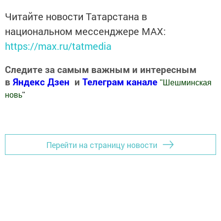
Читайте новости Татарстана в
национальном мессенджере MАХ:
https://max.ru/tatmedia
Следите за самым важным и интересным
в
Яндекс Дзен
и
Телеграм канале
"
Шешминская
новь
"
Добавить Шешминскую новь в Яндекс.Новости
Перейти на страницу новости