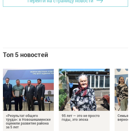
Перейти на страницу новости
Топ 5 новостей
«Результат общего
95 лет — это не просто
Семья Г
труда»: в Новошешминске
годы, это эпоха
верност
оценили развитие района
за 5 лет