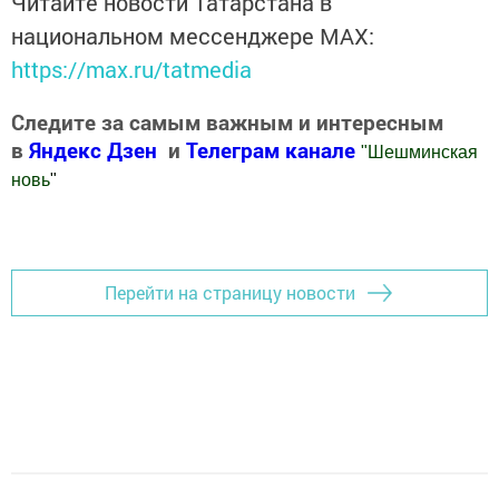
Читайте новости Татарстана в
национальном мессенджере MАХ:
https://max.ru/tatmedia
Следите за самым важным и интересным
в
Яндекс Дзен
и
Телеграм канале
"
Шешминская
новь
"
Добавить Шешминскую новь в Яндекс.Новости
Перейти на страницу новости