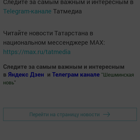
Следите за самым важным и интересным в
Telegram-канале
Татмедиа
Читайте новости Татарстана в
национальном мессенджере MАХ:
https://max.ru/tatmedia
Следите за самым важным и интересным
в
Яндекс Дзен
и
Телеграм канале
"
Шешминская
новь
"
Добавить Шешминскую новь в Яндекс.Новости
Перейти на страницу новости