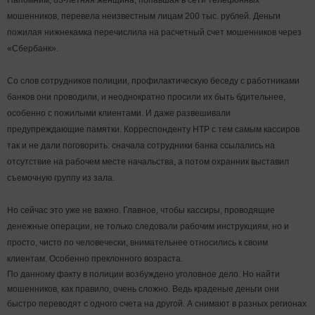
мошенников
, перевела неизвестным лицам 200 тыс. рублей. Деньги
пожилая нижнекамка перечислила на расчетный счет мошенников через
«Сбербанк».
Со слов сотрудников полиции, профилактическую беседу с работниками
банков они проводили, и неоднократно просили их быть бдительнее,
особенно с пожилыми клиентами. И даже развешивали
предупреждающие памятки. Корреспонденту НТР с тем самым кассиров
так и не дали поговорить: сначала сотрудники банка ссылались на
отсутствие на рабочем месте начальства, а потом охранник выставил
съемочную группу из зала.
Но сейчас это уже не важно. Главное, чтобы кассиры, проводящие
денежные операции, не только следовали рабочим инструкциям, но и
просто, чисто по человечески, внимательнее относились к своим
клиентам. Особенно преклонного возраста.
По данному факту в полиции возбуждено уголовное дело. Но найти
мошенников, как правило, очень сложно. Ведь краденые деньги они
быстро переводят с одного счета на другой. А снимают в разных регионах