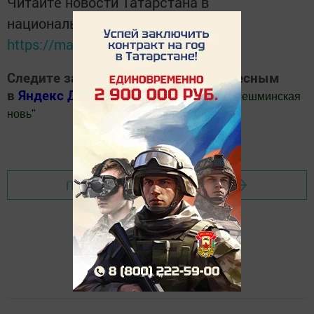
Читайте новости Татарстана в
национальном мессенджере MАХ:
https://max.ru/tatmedia
Следите за самым важным и интересным
в
Яндекс Дзен
и
Телеграм канале
"
Шешминская
новь
"
Добавить Шешминскую новь в Яндекс.Новости
Перейти на страницу новости