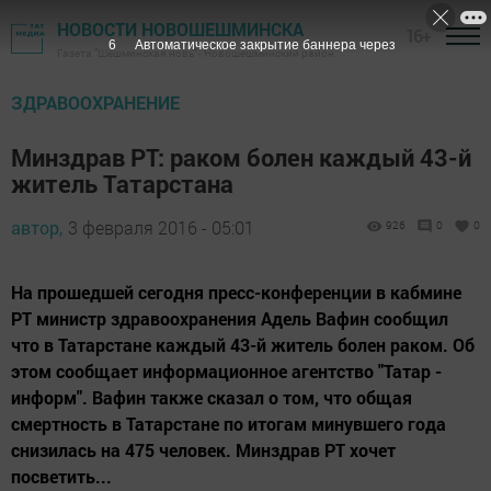
НОВОСТИ НОВОШЕШМИНСКА
16+
6
Автоматическое закрытие баннера через
Газета "Шешминская новь" - Новошешминский район
ЗДРАВООХРАНЕНИЕ
Минздрав РТ: раком болен каждый 43-й
житель Татарстана
автор,
3 февраля 2016 - 05:01
926
0
0
На прошедшей сегодня пресс-конференции в кабмине
РТ министр здравоохранения Адель Вафин сообщил
что в Татарстане каждый 43-й житель болен раком. Об
этом сообщает информационное агентство "Татар -
информ". Вафин также сказал о том, что общая
смертность в Татарстане по итогам минувшего года
снизилась на 475 человек. Минздрав РТ хочет
посветить...