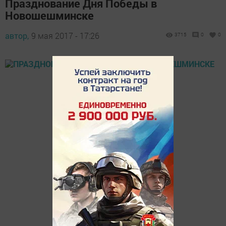
Празднование Дня Победы в
Новошешминске
автор,
9 мая 2017 - 17:26
3715
0
0