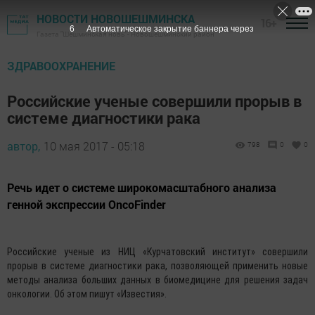
НОВОСТИ НОВОШЕШМИНСКА
16+
5
Автоматическое закрытие баннера через
Газета "Шешминская новь" - Новошешминский район
ЗДРАВООХРАНЕНИЕ
Российские ученые совершили прорыв в
системе диагностики рака
автор,
10 мая 2017 - 05:18
798
0
0
Речь идет о системе широкомасштабного анализа
генной экспрессии OncoFinder
Российские ученые из НИЦ «Курчатовский институт» совершили
прорыв в системе диагностики рака, позволяющей применить новые
методы анализа больших данных в биомедицине для решения задач
онкологии. Об этом пишут «Известия».