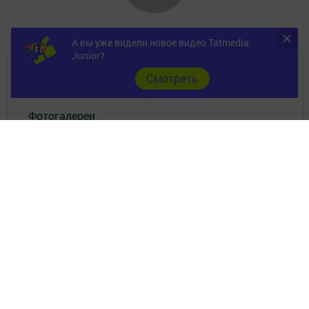
А вы уже видели новое видео Tatmedia
Junior?
Cмотреть
Главная
Фотогалереи
Опросы
Документы
Разное