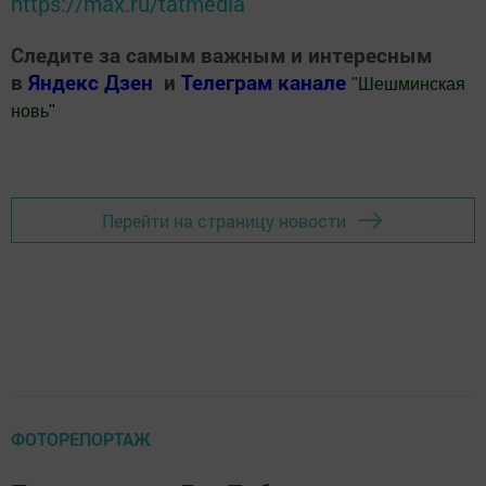
https://max.ru/tatmedia
Следите за самым важным и интересным
в
Яндекс Дзен
и
Телеграм канале
"
Шешминская
новь
"
Добавить Шешминскую новь в Яндекс.Новости
Перейти на страницу новости
ФОТОРЕПОРТАЖ