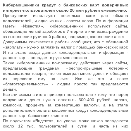
Кибермошенники крадут с банковских карт доверчивых
интернет-пользователей около 20 млн рублей ежемесячно.
Преступники используют несколько схем для обмана
пользователей, и одна из них - совсем новая. По информации
газеты «Известия», кибермошенники используют сайты,
обещающие легкий заработок в Интернете или вознаграждение
за выполнение рутинной работы, например, заполнение анкет.
Доверчивым соискателям работы сообщают, что с обещанной
«зарплаты» нужно заплатить налог с помощью банковских карт.
И на этапе ввода данных конфиденциальная информация -
данные карт - попадает в руки мошенников.
Также кибермошенники по-прежнему действуют через сайты,
предлагающие гражданам «беспроигрышные лотереи»:
пользователю говорят, что он выиграл много денег, и обещают
их перевести ему на счет. Или же это и вовсе
«благотворительность» - людям просто так предлагаются
деньги.
Все эти схемы в итоге приводят пользователя к тому, что перед
получением денег нужно оплатить 300-400 рублей налога,
комиссии, процента за конвертацию валюты, а на этапе
дополнительной оплаты мошенники крадут конфиденциальные
данные карт банковских клиентов.
По подсчетам «Яндекса», на уловки мошенников попадаются
около 12 тыс. пользователей в сутки, и часть из них