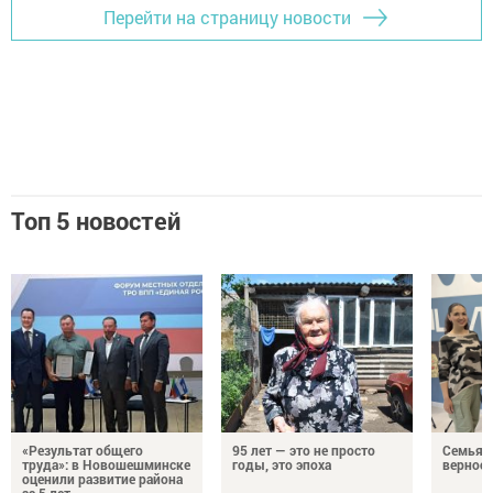
Перейти на страницу новости
Топ 5 новостей
«Результат общего
95 лет — это не просто
Семья Г
труда»: в Новошешминске
годы, это эпоха
верност
оценили развитие района
за 5 лет