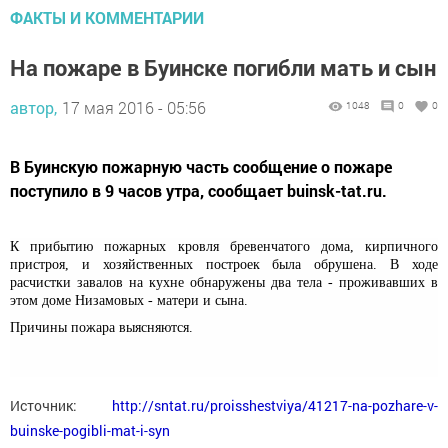
ФАКТЫ И КОММЕНТАРИИ
На пожаре в Буинске погибли мать и сын
автор,
17 мая 2016 - 05:56
1048
0
0
В Буинскую пожарную часть сообщение о пожаре
поступило в 9 часов утра, сообщает buinsk-tat.ru.
К прибытию пожарных кровля бревенчатого дома, кирпичного
пристроя, и хозяйственных построек была обрушена. В ходе
расчистки завалов на кухне обнаружены два тела - проживавших в
этом доме Низамовых - матери и сына.
Причины пожара выясняются.
Источник:
http://sntat.ru/proisshestviya/41217-na-pozhare-v-
buinske-pogibli-mat-i-syn