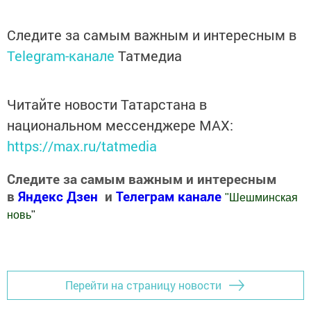
Следите за самым важным и интересным в
Telegram-канале
Татмедиа
Читайте новости Татарстана в
национальном мессенджере MАХ:
https://max.ru/tatmedia
Следите за самым важным и интересным
в
Яндекс Дзен
и
Телеграм канале
"
Шешминская
новь
"
Добавить Шешминскую новь в Яндекс.Новости
Перейти на страницу новости