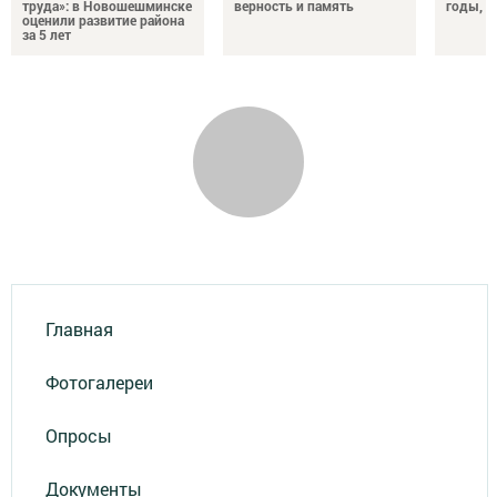
труда»: в Новошешминске
верность и память
годы, э
оценили развитие района
за 5 лет
Главная
Фотогалереи
Опросы
Документы