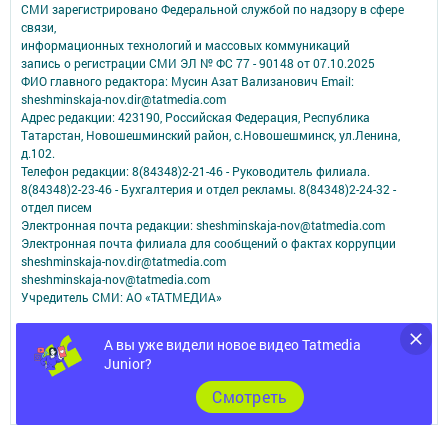
СМИ зарегистрировано Федеральной службой по надзору в сфере
связи,
информационных технологий и массовых коммуникаций
запись о регистрации СМИ ЭЛ № ФС 77 - 90148 от 07.10.2025
ФИО главного редактора: Мусин Азат Вализанович Email:
sheshminskaja-nov.dir@tatmedia.com
Адрес редакции: 423190, Российская Федерация, Республика
Татарстан, Новошешминский район, с.Новошешминск, ул.Ленина,
д.102.
Телефон редакции: 8(84348)2-21-46 - Руководитель филиала.
8(84348)2-23-46 - Бухгалтерия и отдел рекламы. 8(84348)2-24-32 -
отдел писем
Электронная почта редакции: sheshminskaja-nov@tatmedia.com
Электронная почта филиала для сообщений о фактах коррупции
sheshminskaja-nov.dir@tatmedia.com
sheshminskaja-nov@tatmedia.com
Учредитель СМИ: АО «ТАТМЕДИА»
Антикоррупционная политика
А вы уже видели новое видео Tatmedia
АО «ТАТМЕДИА» использует «cookie»
для персонализации сервисов и
Junior?
удобства пользователей сайтом.
Использование «cookie» можно отменить в настройках браузера.
Cмотреть
Политика конфиденциальности