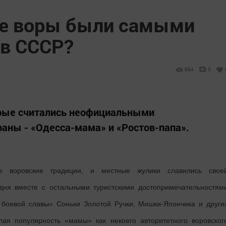
ие воры были самыми
в СССР?
894
0
орые считались неофициальными
аны - «Одесса-мама» и «Ростов-папа».
е воровские традиции, и местные жулики славились свое
одня вместе с остальными туристскими достопримечательностям
 боевой славы» Соньки Золотой Ручки, Мишки-Япончика и други
лая популярность «мамы» как некоего авторитетного воровског