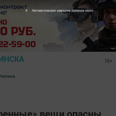
5
Автоматическое закрытие баннера через
ИНСКА
16+
Реклама
ренные» вещи опасны