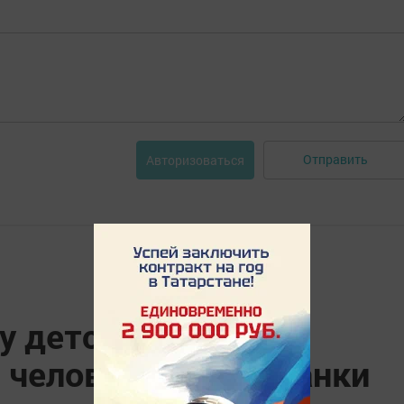
Отправить
Авторизоваться
у детского сада
 человеческие останки