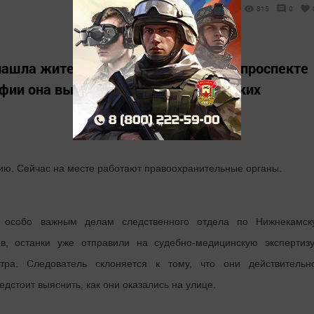
815
0
 нашла жительница Нижнекамска на проспекте
афии она выложила в один из городских
ию. Сейчас на месте работают правоохранительные органы.
о особо важным делам следственного отдела по Нижнекамск
 останки уже отправили на судебно-медицинскую экспертизу
втра. Следователь склоняется к тому, что они действительн
дстоит выяснить, как они оказались на улице.