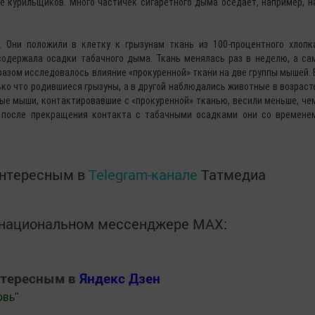
е курильщиков. Много частичек сигаретного дыма оседает, например, н
 Они положили в клетку к грызунам ткань из 100-процентного хлопк
содержала осадки табачного дыма. Ткань менялась раз в неделю, а са
азом исследовалось влияние «прокуренной» ткани на две группы мышей. 
ко что родившиеся грызуны, а в другой наблюдались животные в возраст
ные мыши, контактировавшие с «прокуренной» тканью, весили меньше, че
о после прекращения контакта с табачными осадками они со времене
интересным в
Telegram-канале
Татмедиа
в национальном мессенджере MАХ:
нтересным в
Яндекс Дзен
овь
"