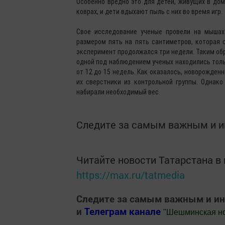
Особенно вредно это для детей, живущих в дом
коврах, и дети вдыхают пыль с них во время игр.
Свое исследование ученые провели на мышах.
размером пять на пять сантиметров, которая 
эксперимент продолжался три недели. Таким обр
одной под наблюдением ученых находились толь
от 12 до 15 недель. Как оказалось, новорожден
их сверстники из контрольной группы. Однак
набирали необходимый вес.
Следите за самым важным и 
Читайте новости Татарстана 
https://max.ru/tatmedia
Следите за самым важным и и
и
Телеграм канале
"
Шешминская н