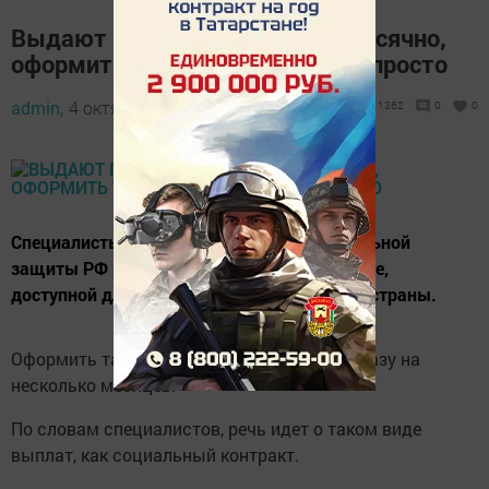
Выдают по 12 792 рубля ежемесячно,
оформить такое пособие очень просто
admin,
4 октября 2021 - 10:38
1362
0
0
Специалисты министерства труда и социальной
защиты РФ рассказали о денежной выплате,
доступной для получения во всех регионах страны.
Оформить такое пособие можно сроком сразу на
несколько месяцев.
По словам специалистов, речь идет о таком виде
выплат, как социальный контракт.