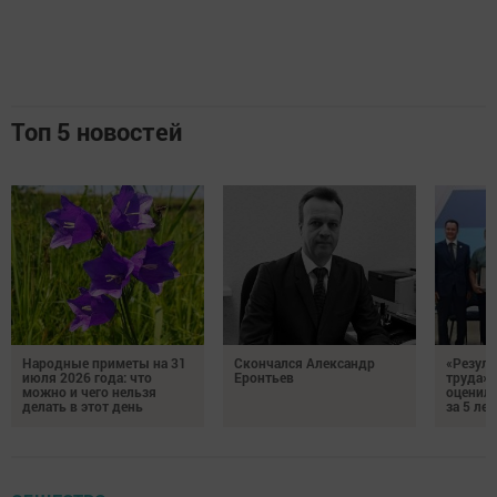
Топ 5 новостей
Народные приметы на 31
Скончался Александр
«Резуль
июля 2026 года: что
Еронтьев
труда»
можно и чего нельзя
оценили
делать в этот день
за 5 лет