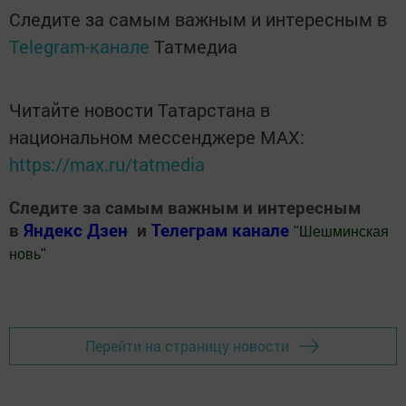
Следите за самым важным и интересным в
Telegram-канале
Татмедиа
Читайте новости Татарстана в
национальном мессенджере MАХ:
https://max.ru/tatmedia
Следите за самым важным и интересным
в
Яндекс Дзен
и
Телеграм канале
"
Шешминская
новь
"
Добавить Шешминскую новь в Яндекс.Новости
Перейти на страницу новости