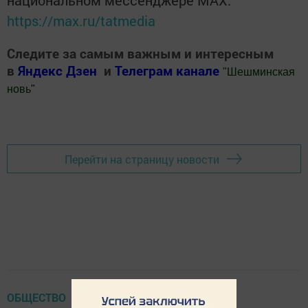
национальном мессенджере MАХ:
https://max.ru/tatmedia
Следите за самым важным и интересным
в
Яндекс Дзен
и
Телеграм канале
"
Шешминская
новь
"
Добавить Шешминскую новь в Яндекс.Новости
Перейти на страницу новости
ОБЩЕСТВО