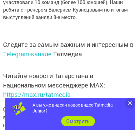
участвовали 10 команд (более 100 юношей). Наши
ребята с тренером Валерием Кузнецовым по итогам
выступлений заняли 8-е место.
Следите за самым важным и интересным в
Telegram-канале
Татмедиа
Читайте новости Татарстана в
национальном мессенджере MАХ:
https://max.ru/tatmedia
А вы уже видели новое видео Tatmedia
Следите за самым важным и интересным
Junior?
в
Яндекс Дзен
и
Телеграм канале
"
Шешминская
Cмотреть
новь
"
Добавить Шешминскую новь в Яндекс.Новости