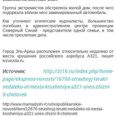
Группа экстремистов обстреляла жилой дом, после чего
подорвала вблизи него заминированный автомобиль.
Как уточняют египетские журналисты, большинство
погибших в административном центре провинции
Северный Синай - представители одной семьи, в том
числе трехлетние дети.
Город Эль-Ариш расположен относительно недалеко от
места крушения российского аэробуса А321, пишет
tvzvezda.ru.
Источник:
http://zt16.ru/index.php/home-
page/ekspress-novosti/16700-strashnyj-terakt-
nedaleko-ot-mesta-krusheniya-a321-unes-zhizni-
9-chelovek
http://www.mamadysh-rt.ru/respublikanskie-
novosti/item/12676-strashnyj-terakt-nedaleko-ot-mesta-
krusheniya-a321-unes-zhizni-9-chelovek