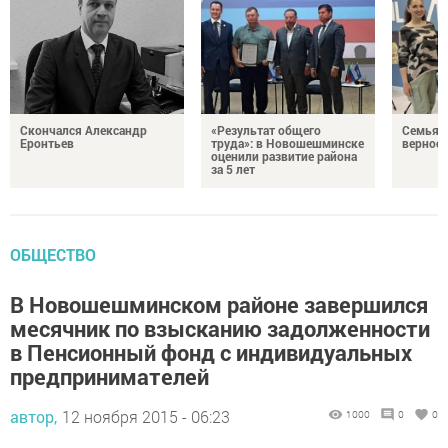
Скончался Александр
«Результат общего
Семья Г
Еронтьев
труда»: в Новошешминске
верност
оценили развитие района
за 5 лет
ОБЩЕСТВО
В Новошешминском районе завершился
месячник по взысканию задолженности
в Пенсионный фонд с индивидуальных
предпринимателей
автор,
12 ноября 2015 - 06:23
1000
0
0