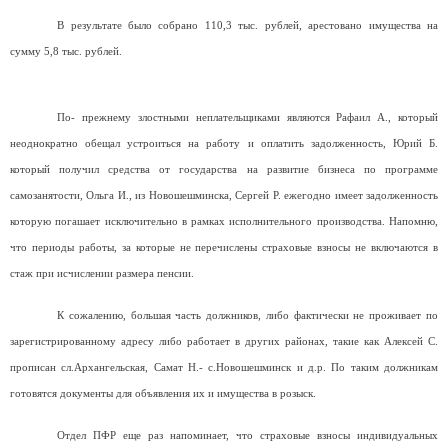
В результате было собрано 110,3 тыс. рублей, арестовано имущества на
сумму 5,8 тыс. рублей.
По- прежнему злостными неплательщиками являются Рафаил А., который
неоднократно обещал устроиться на работу и оплатить задолженность, Юрий Б.
который получил средства от государства на развитие бизнеса по программе
самозанятости, Ольга И., из Новошешминска, Сергей Р. ежегодно имеет задолженность
которую погашает исключительно в рамках исполнительного производства. Напомню,
что периоды работы, за которые не перечислены страховые взносы не включаются в
стаж при исчислении размера пенсии.
К сожалению, большая часть должников, либо фактически не проживает по
зарегистрированному адресу либо работает в других районах, такие как Алексей С.
прописан сл.Архангельская, Самат Н.- с.Новошешминск и д.р. По таким должникам
готовятся документы для объявления их и имущества в розыск.
Отдел ПФР еще раз напоминает, что страховые взносы индивидуальных