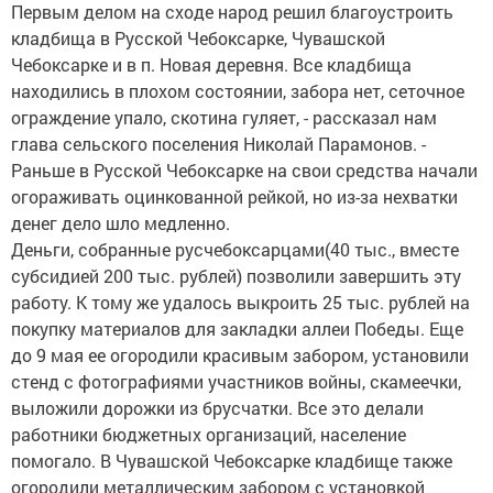
Первым делом на сходе народ решил благоустроить
кладбища в Русской Чебоксарке, Чувашской
Чебоксарке и в п. Новая деревня. Все кладбища
находились в плохом состоянии, забора нет, сеточное
ограждение упало, скотина гуляет, - рассказал нам
глава сельского поселения Николай Парамонов. -
Раньше в Русской Чебоксарке на свои средства начали
огораживать оцинкованной рейкой, но из-за нехватки
денег дело шло медленно.
Деньги, собранные русчебоксарцами(40 тыс., вместе
субсидией 200 тыс. рублей) позволили завершить эту
работу. К тому же удалось выкроить 25 тыс. рублей на
покупку материалов для закладки аллеи Победы. Еще
до 9 мая ее огородили красивым забором, установили
стенд с фотографиями участников войны, скамеечки,
выложили дорожки из брусчатки. Все это делали
работники бюджетных организаций, население
помогало. В Чувашской Чебоксарке кладбище также
огородили металлическим забором с установкой