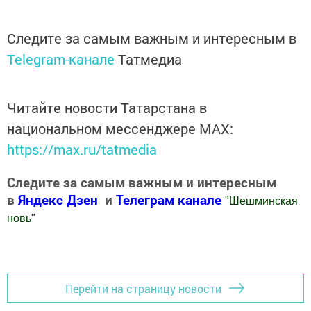
Следите за самым важным и интересным в
Telegram-канале
Татмедиа
Читайте новости Татарстана в
национальном мессенджере MАХ:
https://max.ru/tatmedia
Следите за самым важным и интересным
в
Яндекс Дзен
и
Телеграм канале
"
Шешминская
новь
"
Добавить Шешминскую новь в Яндекс.Новости
Перейти на страницу новости