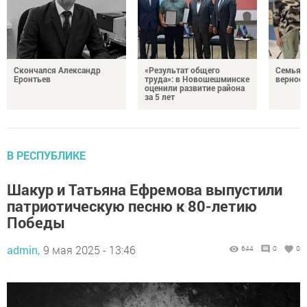
Скончался Александр
«Результат общего
Семья Г
Еронтьев
труда»: в Новошешминске
верност
оценили развитие района
за 5 лет
В РЕСПУБЛИКЕ
Шакур и Татьяна Ефремова выпустили
патриотическую песню к 80-летию
Победы
admin,
9 мая 2025 - 13:46
644
0
0