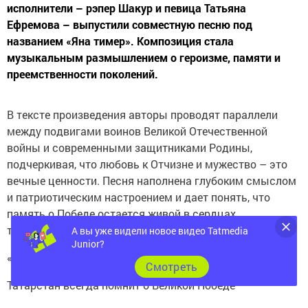
исполнители – рэпер Шакур и певица Татьяна
Ефремова – выпустили совместную песню под
названием «Яна тимер». Композиция стала
музыкальным размышлением о героизме, памяти и
преемственности поколений.
В тексте произведения авторы проводят параллели
между подвигами воинов Великой Отечественной
войны и современными защитниками Родины,
подчеркивая, что любовь к Отчизне и мужество – это
вечные ценности. Песня наполнена глубоким смыслом
и патриотическим настроением и дает понять, что
память о Победе остается живой в сердцах
татарстанцев.
А вы уже видели новое видео Tatmedia
Junior?
«Жизнь продолжается, река времен течет.
Cмотреть
Татарстан всегда помнит о Великой Победе