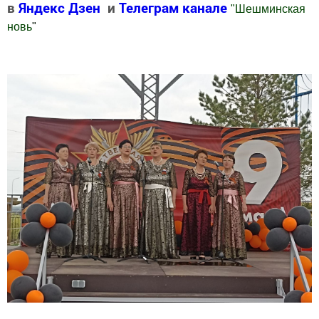
в
Яндекс Дзен
и
Телеграм канале
"
Шешминская
новь
"
Добавить Шешминскую новь в Яндекс.Новости