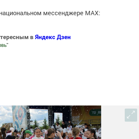
в национальном мессенджере MАХ:
нтересным в
Яндекс Дзен
овь
"
.Новости