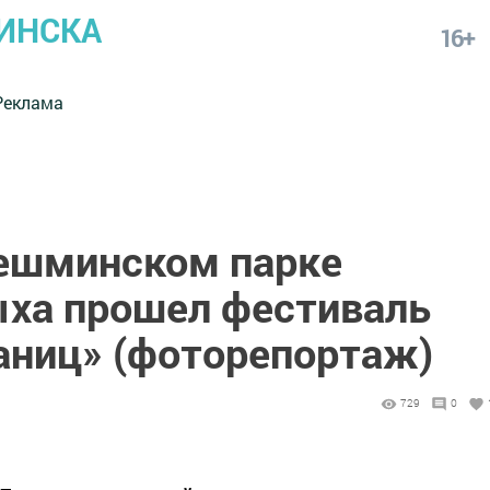
ИНСКА
16+
Реклама
ешминском парке
ыха прошел фестиваль
раниц» (фоторепортаж)
729
0