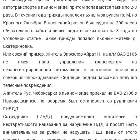
автотранспорте в пьяном виде, притом попадаются такие по 2-3
раза. В течении года трижды попался пьяным за рулем гр. М. из
Красного Октября. В последний раз он был судим на 200 часов
обязательных работ и лишен водительских прав на 3 года по
уголовной статье. Также трижды попался пьяным житель д.
Екатериновка.
Или свежий пример. Житель Зиреклов Айрат Н. на а/м ВАЗ-2106
не имея прав управления транспортом на
незарегистрированной автомашине в состоянии опьянения
совершил опрокидывание. Сидящий рядом пассажир получил
телесные повреждения.
А житель Рус. Чебоксарки в пьяном виде приехал на ВАЗ-2106 в
Новошешминск, но вовремя был остановлен сотрудниками
ГИБДД.
Сотрудники ГИБДД предупреждают водителей о
неотвратимости наказания за нарушение ПДД и просят быть
внимательными за рулем, не нарушать ПДД, ведь от этого
зависит жизнь и здоровье их самих и сидящих рядом