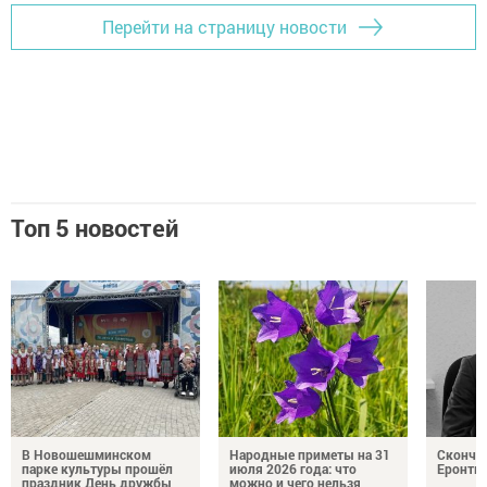
Перейти на страницу новости
Топ 5 новостей
В Новошешминском
Народные приметы на 31
Сконча
парке культуры прошёл
июля 2026 года: что
Еронть
праздник День дружбы
можно и чего нельзя