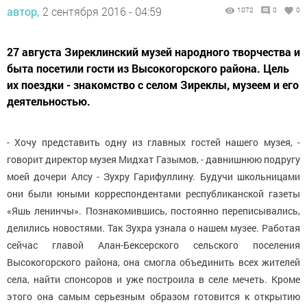
автор,
2 сентября 2016 - 04:59
1072
0
0
27 августа Зиреклинский музей народного творчества и
быта посетили гости из Высокогорского района. Цель
их поездки - знакомство с селом Зиреклы, музеем и его
деятельностью.
- Хочу представить одну из главных гостей нашего музея, -
говорит директор музея Мидхат Газымов, - давнишнюю подругу
моей дочери Алсу - Зухру Гарифуллину. Будучи школьницами
они были юными корреспондентами республиканской газеты
«Яшь ленинчы». Познакомившись, постоянно переписывались,
делились новостями. Так Зухра узнала о нашем музее. Работая
сейчас главой Алан-Бексерского сельского поселения
Высокогорского района, она смогла объединить всех жителей
села, найти спонсоров и уже построила в селе мечеть. Кроме
этого она самым серьезным образом готовится к открытию