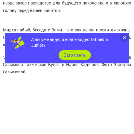
неоценимое наследство для будущего поколения, и я склоняю
голову перед вашей работой.
Мидхат абый, беседа с Вами - это как целая прожитая жизнь.
Спасибо Вам за теплый прием, за советы и помощь, за то время,
А вы уже видели новое видео Tatmedia
которое Вы подарили нам».
Junior?
Cмотреть
Зухра и Алсу - встреча через 35 лет: в гостях у Мидхата
Газымова также сын Булат и Наиль Кадыров. Фото Зайтуны
Газымовой.
Следите за самым важным и интересным в
Telegram-канале
Татмедиа
Читайте новости Татарстана в
национальном мессенджере MАХ: