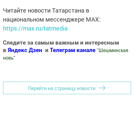
Читайте новости Татарстана в
национальном мессенджере MАХ:
https://max.ru/tatmedia
Следите за самым важным и интересным
в
Яндекс Дзен
и
Телеграм канале
"
Шешминская
новь
"
Добавить Шешминскую новь в Яндекс.Новости
Перейти на страницу новости