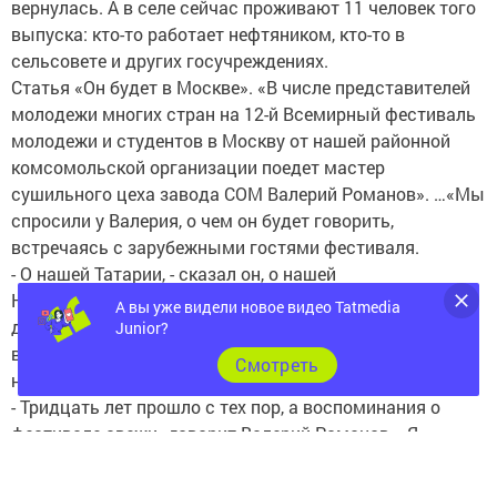
вернулась. А в селе сейчас проживают 11 человек того
выпуска: кто-то работает нефтяником, кто-то в
сельсовете и других госучреждениях.
Статья «Он будет в Москве». «В числе представителей
молодежи многих стран на 12-й Всемирный фестиваль
молодежи и студентов в Москву от нашей районной
комсомольской организации поедет мастер
сушильного цеха завода СОМ Валерий Романов». …«Мы
спросили у Валерия, о чем он будет говорить,
встречаясь с зарубежными гостями фестиваля.
- О нашей Татарии, - сказал он, о нашей
Новошешминской земле. И еще о мире. У меня растут
А вы уже видели новое видео Tatmedia
две дочки, и я не хочу, чтобы они, другие дети мира и
Junior?
все мы испытали войну. Защита мира - главная задача
Cмотреть
на нашей земле».
- Тридцать лет прошло с тех пор, а воспоминания о
фестивале свежи,- говорит Валерий Романов. - Я
счастлив тем, что в годы моей юности была такая
организация, как комсомол. В душе я и сейчас