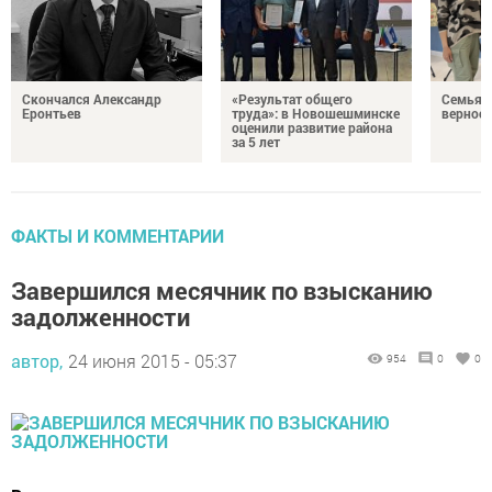
Скончался Александр
«Результат общего
Семья Г
Еронтьев
труда»: в Новошешминске
верност
оценили развитие района
за 5 лет
ФАКТЫ И КОММЕНТАРИИ
Завершился месячник по взысканию
задолженности
автор,
24 июня 2015 - 05:37
954
0
0