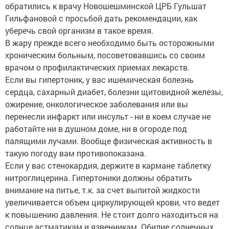
обратились к врачу Новошешминской ЦРБ Гульшат
Гильфановой с просьбой дать рекомендации, как
уберечь свой организм в такое время.
В жару прежде всего необходимо быть осторожными
хроническим больным, посоветовавшись со своим
врачом о профилактических приемах лекарств.
Если вы гипертоник, у вас ишемическая болезнь
сердца, сахарный диабет, болезни щитовидной железы,
ожирение, онкологическое заболевания или вы
перенесли инфаркт или инсульт - ни в коем случае не
работайте ни в душном доме, ни в огороде под
палящими лучами. Вообще физическая активность в
такую погоду вам противопоказана.
Если у вас стенокардия, держите в кармане таблетку
нитроглицерина. Гипертоники должны обратить
внимание на питье, т.к. за счет выпитой жидкости
увеличивается объем циркулирующей крови, что ведет
к повышению давления. Не стоит долго находиться на
солнце астматикам и язвенникам. Обилие солнечных