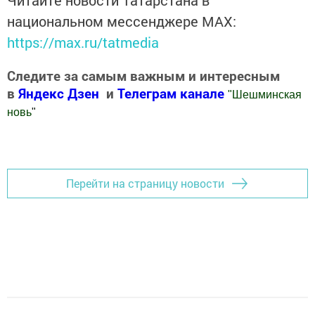
Читайте новости Татарстана в
национальном мессенджере MАХ:
https://max.ru/tatmedia
Следите за самым важным и интересным
в
Яндекс Дзен
и
Телеграм канале
"
Шешминская
новь
"
Добавить Шешминскую новь в Яндекс.Новости
Перейти на страницу новости