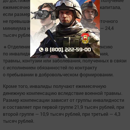
до достижения им трех лет, имеют право на получение
ежемесячной выплаты за счет средств маткапитала,
если размер среднедушевого дохода семьи
не превышает двухкратную величину прожиточного
минимума на душу населения в Татарстане — 24,4
тысяч рублей.
🔹Отделение назначает военнослужащим пенсию
по инвалидности вследствие увечья — ранения,
травмы, контузии или заболевания, полученных в связи
с исполнением обязанностей по контракту
о пребывании в добровольческом формировании.
Кроме того, инвалиды получают ежемесячную
денежную компенсацию вследствие военной травмы.
Размер компенсации зависит от группы инвалидности
и составляет при первой группе 21,9 тысяч рублей, при
второй группе — 10,9 тысяч рублей, при третьей — 4,3
тысяч рублей.