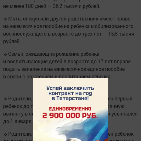
не менее 180 дней — 36,2 тысячи рублей.
🔹Мать, опекун или другой родственник имеют право
на ежемесячное пособие на ребенка мобилизованного
военнослужащего в возрасте до трех лет — 15,5 тысяч
рублей.
🔹Семьи, ожидающие рождение ребенка
и воспитывающие детей в возрасте до 17 лет вправе
подать заявление на ежемесячное единое пособие
в связи с рождением и воспитанием ребенка.
🔹Родители, у которых рожден или усыновлен первый
ребенок до трех лет, имеют право на ежемесячную
выплату в случае, когда ребенок рожден или усыновлен
до 1 января 2023 года — 11,8 тысяч рублей.
🔹Родители, у которых рожден или усыновлен ребенок