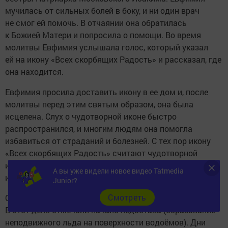
мучилась от сильных болей в боку, и ни один врач
не смог ей помочь. В отчаянии она обратилась
к Божией Матери и попросила о помощи. Во время
молитвы Евфимия услышала голос, который указал
ей на икону «Всех скорбящих Радость» и рассказал, где
она находится.
Евфимия просила доставить икону в ее дом и, после
молитвы перед этим святым образом, она была
исцелена. Слух о чудотворной иконе быстро
распространился, и многим людям она помогла
избавиться от страданий и болезней. С тех пор икону
«Всех скорбящих Радость» считают чудотворной
и обращаются к ней с мольбами о помощи
А вы уже видели новое видео Tatmedia
и облегчении в скорбных жизненных ситуациях.
Junior?
Cмотреть
Обычаи и традиции дня 6 ноября 2023 года:
В этот день отмечали начало ледостава (образование
неподвижного льда на поверхности водоёмов). Дни