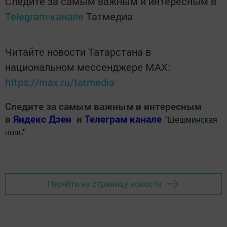
Следите за самым важным и интересным в
Telegram-канале
Татмедиа
Читайте новости Татарстана в
национальном мессенджере MАХ:
https://max.ru/tatmedia
Следите за самым важным и интересным
в
Яндекс Дзен
и
Телеграм канале
"
Шешминская
новь
"
Добавить Шешминскую новь в Яндекс.Новости
Перейти на страницу новости