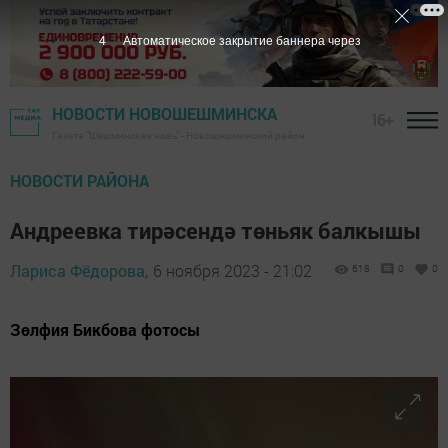
3
Автоматическое закрытие баннера через
НОВОСТИ НОВОШЕШМИНСКА
16+
Газета "Шешминская новь" - Новошешминский район
НОВОСТИ РАЙОНА
Андреевка тирәсендә төньяк балкышы
Лариса Фёдорова,
6 ноября 2023 - 21:02
618
0
0
Зөлфия Бикбова фотосы