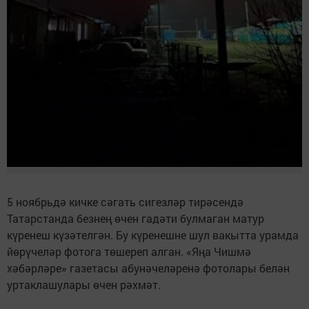
5 ноябрьдә кичке сәгать сигезләр тирәсендә
Татарстанда безнең өчен гадәти булмаган матур
күренеш күзәтелгән. Бу күренешне шул вакытта урамда
йөрүчеләр фотога төшереп алган. «Яңа Чишмә
хәбәрләре» газетасы абунәчеләренә фотолары белән
уртаклашулары өчен рәхмәт.