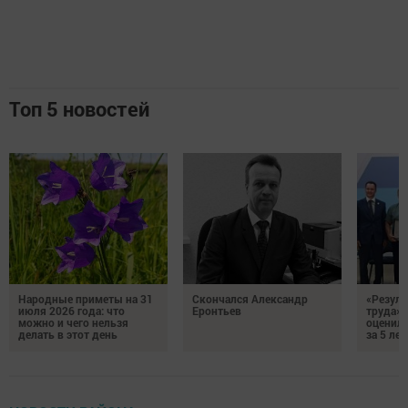
Топ 5 новостей
Народные приметы на 31
Скончался Александр
«Резуль
июля 2026 года: что
Еронтьев
труда»
можно и чего нельзя
оценили
делать в этот день
за 5 лет