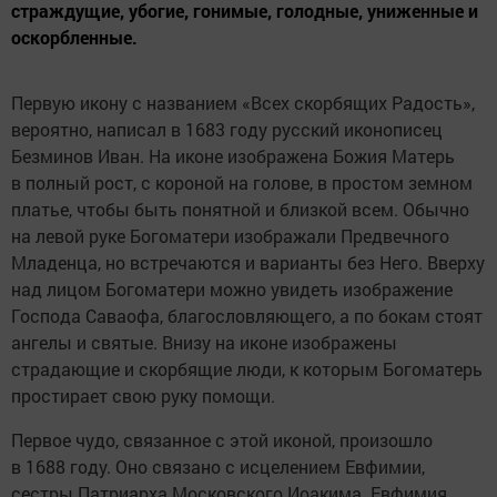
страждущие, убогие, гонимые, голодные, униженные и
оскорбленные.
Первую икону с названием «Всех скорбящих Радость»,
вероятно, написал в 1683 году русский иконописец
Безминов Иван. На иконе изображена Божия Матерь
в полный рост, с короной на голове, в простом земном
платье, чтобы быть понятной и близкой всем. Обычно
на левой руке Богоматери изображали Предвечного
Младенца, но встречаются и варианты без Него. Вверху
над лицом Богоматери можно увидеть изображение
Господа Саваофа, благословляющего, а по бокам стоят
ангелы и святые. Внизу на иконе изображены
страдающие и скорбящие люди, к которым Богоматерь
простирает свою руку помощи.
Первое чудо, связанное с этой иконой, произошло
в 1688 году. Оно связано с исцелением Евфимии,
сестры Патриарха Московского Иоакима. Евфимия