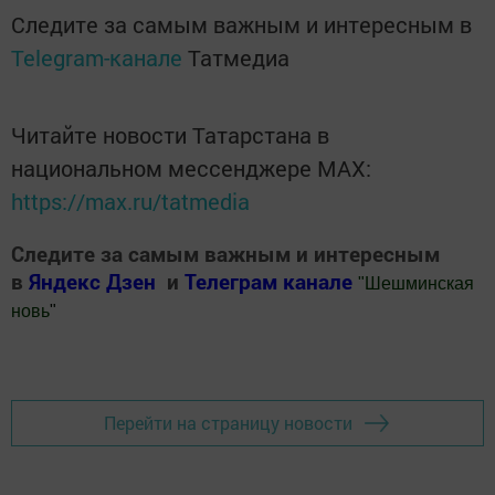
Следите за самым важным и интересным в
Telegram-канале
Татмедиа
Читайте новости Татарстана в
национальном мессенджере MАХ:
https://max.ru/tatmedia
Следите за самым важным и интересным
в
Яндекс Дзен
и
Телеграм канале
"
Шешминская
новь
"
Добавить Шешминскую новь в Яндекс.Новости
Перейти на страницу новости