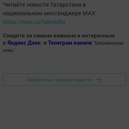
Читайте новости Татарстана в
национальном мессенджере MАХ:
https://max.ru/tatmedia
Следите за самым важным и интересным
в
Яндекс Дзен
и
Телеграм канале
"
Шешминская
новь
"
Добавить Шешминскую новь в Яндекс.Новости
Перейти на страницу новости