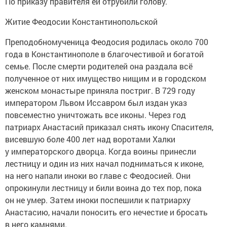
По приказу правителя ей отрубили голову.
Житие Феодосии Константинопольской
Преподобномученица Феодосия родилась около 700
года в Константинополе в благочестивой и богатой
семье. После смерти родителей она раздала всё
полученное от них имущество нищим и в городском
женском монастыре приняла постриг. В 729 году
императором Львом Иссавром был издан указ
повсеместно уничтожать все иконы. Через год
патриарх Анастасий приказал снять икону Спасителя,
висевшую боле 400 лет над воротами Халки
у императорского дворца. Когда воины принесли
лестницу и один из них начал подниматься к иконе,
на него напали иноки во главе с Феодосией. Они
опрокинули лестницу и били воина до тех пор, пока
он не умер. Затем иноки поспешили к патриарху
Анастасию, начали поносить его нечестие и бросать
в него камнями.