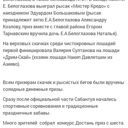
Е. Белоглазова выиграл рысак «Мистер Кредо» с
наездником Эдуардом Большаковым (рысак
принадлежит зятю Е.А.Белоглазова Александру
Козлову, приз вместе с главой района Егором
Тарнавским вручила дочь Е.А.Белоглазова Наталья).
На верховых скачках среди чистокровных лошадей
первой финишировала Валерия Султанова на лошади
«Дрим-Скай» (хозяин лошади Накип Давлетшин из
Азеево).
Всем призерам скачек и рысистых бегов были вручены
солидные денежные призы.
Сразу после официальной части Сабантуя начались
спортивные соревнования и традиционные
праздничные забавы.
Много зрителей собрал конкурс Достань приз с шеста.