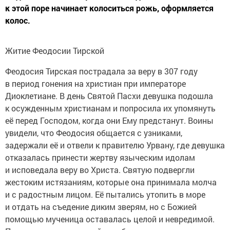
к этой поре начинает колоситься рожь, оформляется
колос.
Житие Феодосии Тирской
Феодосия Тирская пострадала за веру в 307 году
в период гонения на христиан при императоре
Диоклетиане. В день Святой Пасхи девушка подошла
к осужденным христианам и попросила их упомянуть
её перед Господом, когда они Ему предстанут. Воины
увидели, что Феодосия общается с узниками,
задержали её и отвели к правителю Урвану, где девушка
отказалась принести жертву языческим идолам
и исповедала веру во Христа. Святую подвергли
жестоким истязаниям, которые она принимала молча
и с радостным лицом. Её пытались утопить в море
и отдать на съедение диким зверям, но с Божией
помощью мученица оставалась целой и невредимой.