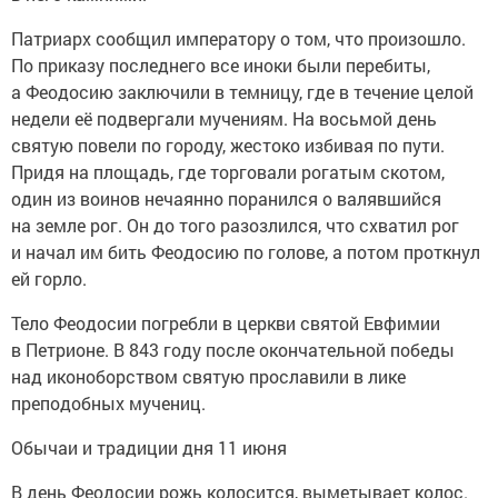
Патриарх сообщил императору о том, что произошло.
По приказу последнего все иноки были перебиты,
а Феодосию заключили в темницу, где в течение целой
недели её подвергали мучениям. На восьмой день
святую повели по городу, жестоко избивая по пути.
Придя на площадь, где торговали рогатым скотом,
один из воинов нечаянно поранился о валявшийся
на земле рог. Он до того разозлился, что схватил рог
и начал им бить Феодосию по голове, а потом проткнул
ей горло.
Тело Феодосии погребли в церкви святой Евфимии
в Петрионе. В 843 году после окончательной победы
над иконоборством святую прославили в лике
преподобных мучениц.
Обычаи и традиции дня 11 июня
В день Феодосии рожь колосится, выметывает колос.