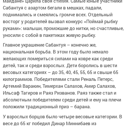
майдане» царила своя стихия. Самые юные участники
Сабантуя с азартом бегали в мешках, падали,
поднимались и смеялись громче всех. Отдельный
восторг у родителей вызвал конкурс «Поймай рыбку
руками»: малыши, промокшие до нитки, но счастливые,
уносили с собой в пакетиках живую рыбку.
Главное украшение Сабантуя – конечно же,
национальная борьба. В этом году было немало
желающих помериться силами на ковре как среди
детей, так и среди взрослых. Дети боролись в шести
весовых категориях – до 35, 40, 45, 55, 65 и свыше 65
килограммов. Победителями стали Реналь Петерс,
Артемий Варакин, Тимерхан Салахов, Амир Салахов,
Ильсаф Тагиров и Раяз Ризванов. Раяз также стал и
абсолютным победителем среди детей и ему на плечи
положили традиционный приз – барана.
У взрослых борцов было четыре весовые категории. В
весе до 65 кг победил Динар Миннибаев из