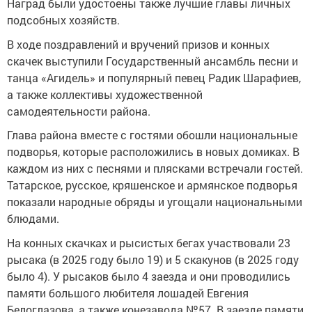
Наград были удостоены также лучшие главы личных
подсобных хозяйств.
В ходе поздравлений и вручений призов и конных
скачек выступили Государственный ансамбль песни и
танца «Агидель» и популярный певец Радик Шарафиев,
а также коллективы художественной
самодеятельности района.
Глава района вместе с гостями обошли национальные
подворья, которые расположились в новых домиках. В
каждом из них с песнями и плясками встречали гостей.
Татарское, русское, кряшенское и армянское подворья
показали народные обряды и угощали национальными
блюдами.
На конных скачках и рысистых бегах участвовали 23
рысака (в 2025 году было 19) и 5 скакунов (в 2025 году
было 4). У рысаков было 4 заезда и они проводились
памяти большого любителя лошадей Евгения
Белоглазова, а также конезавода №57. В заезде памяти