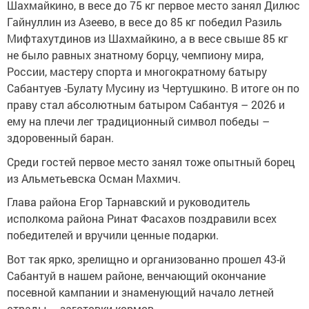
Шахмайкино, в весе до 75 кг первое место занял Дилюс
Гайнуллин из Азеево, в весе до 85 кг победил Разиль
Мифтахутдинов из Шахмайкино, а в весе свыше 85 кг
не было равных знатному борцу, чемпиону мира,
России, мастеру спорта и многократному батыру
Сабантуев -Булату Мусину из Чертушкино. В итоге он по
праву стал абсолютным батыром Сабантуя – 2026 и
ему на плечи лег традиционный символ победы –
здоровенный баран.
Среди гостей первое место занял тоже опытный борец
из Альметьевска Осман Махмич.
Глава района Егор Тарнавский и руководитель
исполкома района Ринат Фасахов поздравили всех
победителей и вручили ценные подарки.
Вот так ярко, зрелищно и организованно прошел 43-й
Сабантуй в нашем районе, венчающий окончание
посевной кампании и знаменующий начало летней
страды – заготовки кормов.