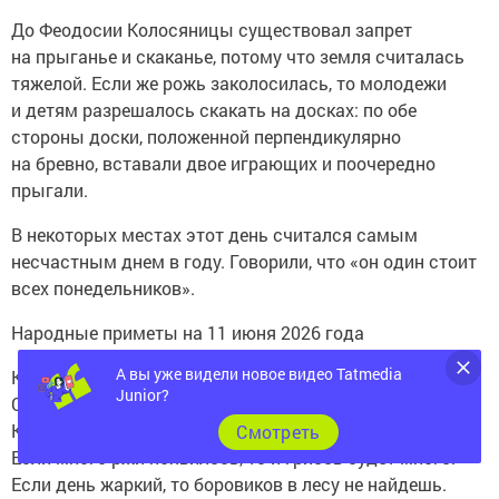
До Феодосии Колосяницы существовал запрет
на прыганье и скаканье, потому что земля считалась
тяжелой. Если же рожь заколосилась, то молодежи
и детям разрешалось скакать на досках: по обе
стороны доски, положенной перпендикулярно
на бревно, вставали двое играющих и поочередно
прыгали.
В некоторых местах этот день считался самым
несчастным днем в году. Говорили, что «он один стоит
всех понедельников».
Народные приметы на 11 июня 2026 года
А вы уже видели новое видео Tatmedia
Колосится рожь — к урожаю грибов.
Junior?
Сухой туман во время цветения вредит хлебу.
Когда рожь зацвела, нельзя белить холсты.
Cмотреть
Если много ржи появилось, то и грибов будет много.
Если день жаркий, то боровиков в лесу не найдешь.