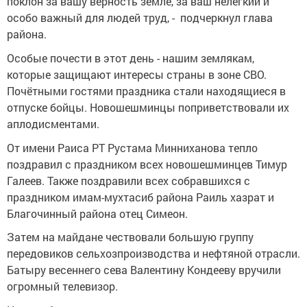
поклон за вашу верность земле, за ваш нелёгкий и
особо важный для людей труд, - подчеркнул глава
района.
Особые почести в этот день - нашим землякам,
которые защищают интересы страны в зоне СВО.
Почётными гостями праздника стали находящиеся в
отпуске бойцы. Новошешминцы поприветствовали их
аплодисментами.
От имени Раиса РТ Рустама Минниханова тепло
поздравил с праздником всех новошешминцев Тимур
Галеев. Также поздравили всех собравшихся с
праздником имам-мухтасиб района Раиль хазрат и
Благочинный района отец Симеон.
Затем на майдане чествовали большую группу
передовиков сельхозпроизводства и нефтяной отрасли.
Батыру весеннего сева Валентину Кондееву вручили
огромный телевизор.