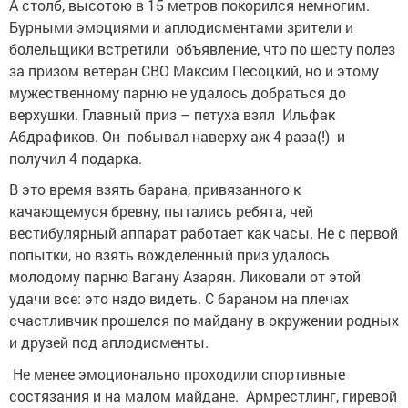
А столб, высотою в 15 метров покорился немногим.
Бурными эмоциями и аплодисментами зрители и
болельщики встретили объявление, что по шесту полез
за призом ветеран СВО Максим Песоцкий, но и этому
мужественному парню не удалось добраться до
верхушки. Главный приз – петуха взял Ильфак
Абдрафиков. Он побывал наверху аж 4 раза(!) и
получил 4 подарка.
В это время взять барана, привязанного к
качающемуся бревну, пытались ребята, чей
вестибулярный аппарат работает как часы. Не с первой
попытки, но взять вожделенный приз удалось
молодому парню Вагану Азарян. Ликовали от этой
удачи все: это надо видеть. С бараном на плечах
счастливчик прошелся по майдану в окружении родных
и друзей под аплодисменты.
Не менее эмоционально проходили спортивные
состязания и на малом майдане. Армрестлинг, гиревой