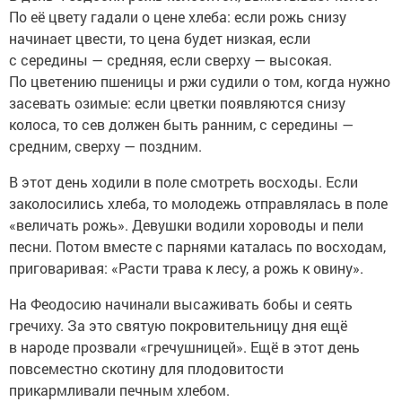
По её цвету гадали о цене хлеба: если рожь снизу
начинает цвести, то цена будет низкая, если
с середины — средняя, если сверху — высокая.
По цветению пшеницы и ржи судили о том, когда нужно
засевать озимые: если цветки появляются снизу
колоса, то сев должен быть ранним, с середины —
средним, сверху — поздним.
В этот день ходили в поле смотреть восходы. Если
заколосились хлеба, то молодежь отправлялась в поле
«величать рожь». Девушки водили хороводы и пели
песни. Потом вместе с парнями каталась по восходам,
приговаривая: «Расти трава к лесу, а рожь к овину».
На Феодосию начинали высаживать бобы и сеять
гречиху. За это святую покровительницу дня ещё
в народе прозвали «гречушницей». Ещё в этот день
повсеместно скотину для плодовитости
прикармливали печным хлебом.