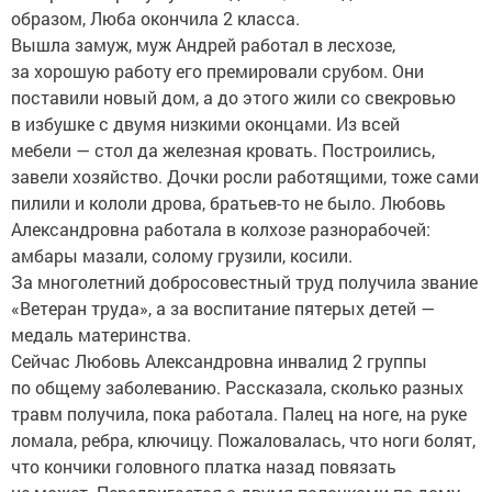
образом, Люба окончила 2 класса.
Вышла замуж, муж Андрей работал в лесхозе,
за хорошую работу его премировали срубом. Они
поставили новый дом, а до этого жили со свекровью
в избушке с двумя низкими оконцами. Из всей
мебели — стол да железная кровать. Построились,
завели хозяйство. Дочки росли работящими, тоже сами
пилили и кололи дрова, братьев-то не было. Любовь
Александровна работала в колхозе разнорабочей:
амбары мазали, солому грузили, косили.
За многолетний добросовестный труд получила звание
«Ветеран труда», а за воспитание пятерых детей —
медаль материнства.
Сейчас Любовь Александровна инвалид 2 группы
по общему заболеванию. Рассказала, сколько разных
травм получила, пока работала. Палец на ноге, на руке
ломала, ребра, ключицу. Пожаловалась, что ноги болят,
что кончики головного платка назад повязать