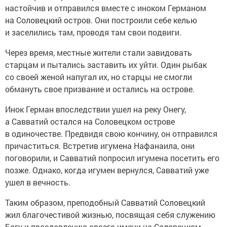
настойчив и отправился вместе с иноком Германом
на Соловецкий остров. Они построили себе келью
и заселились там, проводя там свои подвиги.
Через время, местные жители стали завидовать
старцам и пытались заставить их уйти. Один рыбак
со своей женой напугал их, но старцы не смогли
обмануть свое призвание и остались на острове.
Инок Герман впоследствии ушел на реку Онегу,
а Савватий остался на Соловецком острове
в одиночестве. Предвидя свою кончину, он отправился
причаститься. Встретив игумена Нафанаила, они
поговорили, и Савватий попросил игумена посетить его
позже. Однако, когда игумен вернулся, Савватий уже
ушел в вечность.
Таким образом, преподобный Савватий Соловецкий
жил благочестивой жизнью, посвящая себя служению
Богу и прославлению своего имени на Соловецком