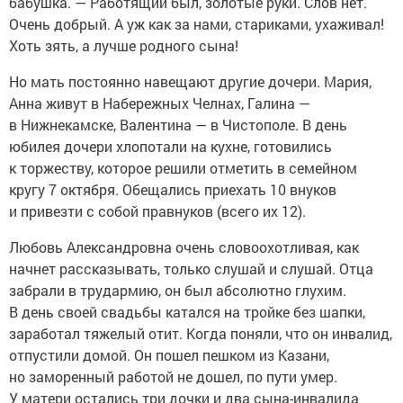
бабушка. — Работящий был, золотые руки. Слов нет.
Очень добрый. А уж как за нами, стариками, ухаживал!
Хоть зять, а лучше родного сына!
Но мать постоянно навещают другие дочери. Мария,
Анна живут в Набережных Челнах, Галина —
в Нижнекамске, Валентина — в Чистополе. В день
юбилея дочери хлопотали на кухне, готовились
к торжеству, которое решили отметить в семейном
кругу 7 октября. Обещались приехать 10 внуков
и привезти с собой правнуков (всего их 12).
Любовь Александровна очень словоохотливая, как
начнет рассказывать, только слушай и слушай. Отца
забрали в трудармию, он был абсолютно глухим.
В день своей свадьбы катался на тройке без шапки,
заработал тяжелый отит. Когда поняли, что он инвалид,
отпустили домой. Он пошел пешком из Казани,
но заморенный работой не дошел, по пути умер.
У матери остались три дочки и два сына-инвалида