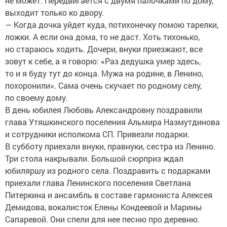
не может. Передвигается с двумя палочками по дому,
выходит только ко двору.
— Когда дочка уйдет куда, потихонечку помою тарелки,
ложки. А если она дома, то не даст. Хоть тихонько,
но стараюсь ходить. Дочери, внуки приезжают, все
зовут к себе, а я говорю: «Раз дедушка умер здесь,
то и я буду тут до конца. Мужа на родине, в Ленино,
похоронили». Сама очень скучает по родному селу,
по своему дому.
В день юбилея Любовь Александровну поздравили
глава Утяшкинского поселения Альмира Назмутдинова
и сотрудники исполкома СП. Привезли подарки.
В субботу приехали внуки, правнуки, сестра из Ленино.
Три стола накрывали. Большой сюрприз ждал
юбиляршу из родного села. Поздравить с подарками
приехали глава Ленинского поселения Светлана
Питеркина и ансамбль в составе гармониста Алексея
Демидова, вокалисток Елены Кондеевой и Марины
Сапаревой. Они спели для нее песню про деревню.