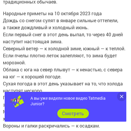
традиционных обычаев.
Народные приметы на 10 октября 2023 года
Дождь со снегом сулят в январе сильные оттепели,
а также дождливый и холодный июнь.
Если первый снег в этот день выпал, то через 40 дней
наступит настоящая зима.
Северный ветер — к холодной зиме, южный — к теплой.
Если пчелы плотно леток залепляют, то зима будет
морозной.
Облака с юга на север плывут — к ненастью, с севера
на юг — к хорошей погоде.
Сухая погода в этот день указывает на то, что холода
наступят нескоро.
Гроза на Савватия — к бесснежной, теплой и короткой
А вы уже видели новое видео Tatmedia
Junior?
зиме.
Много шишек на соснах и елях — зимние месяцы будут
Cмотреть
холодными.
Вороны и галки раскричались — к осадкам.