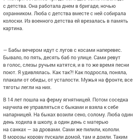
с детства. Она работала днем в бригаде, ночью
охранником. Люба с детства вместе с ней собирала
колоски. Из военного детства ей врезалась в память
картина.
— Бабы вечером идут с лугов с косами наперевес.
Бывало, по пять, десять баб по улице. Сами ревут
в голос, слезы ручьем катятся, и в то же время песни
поют. Я удивлялась. Как так?! Как подросла, поняла,
плакали от обиды, от усталости. Мужья на фронте, все
тяготы легли на них.
В 14 лет пошла на ферму ягнятницей. Потом соседка
научила ее управляться с быками и взяла к себе
напарницей. На быках возили сено, солому. Люба один
день ходила в школу, а один день с матерью
на санках — за дровами. Сами же пилили, кололи.
В морозы корову пускали домой, там и доили. Таким