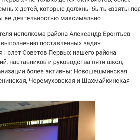
емных детей, которые должны быть «взяты по
ы ее деятельностью максимально.
теля исполкома района Александр Еронтьев
 выполнению поставленных задач.
я I слет Советов Первых нашего района
й, наставников и руководства пяти школ,
ганизации более активны: Новошешминская
енинская, Черемуховская и Шахмайкинская