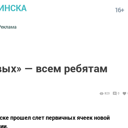
ИНСКА
16+
Реклама
ых» — всем ребятам
823
0
ске прошел слет первичных ячеек новой
ии.