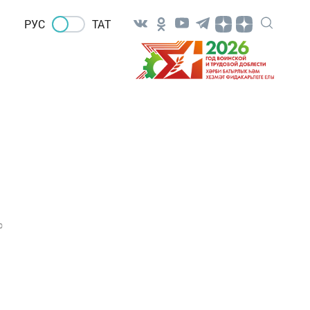
РУС
ТАТ
0