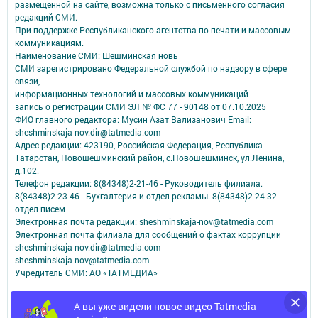
размещенной на сайте, возможна только с письменного согласия
редакций СМИ.
При поддержке Республиканского агентства по печати и массовым
коммуникациям.
Наименование СМИ: Шешминская новь
СМИ зарегистрировано Федеральной службой по надзору в сфере
связи,
информационных технологий и массовых коммуникаций
запись о регистрации СМИ ЭЛ № ФС 77 - 90148 от 07.10.2025
ФИО главного редактора: Мусин Азат Вализанович Email:
sheshminskaja-nov.dir@tatmedia.com
Адрес редакции: 423190, Российская Федерация, Республика
Татарстан, Новошешминский район, с.Новошешминск, ул.Ленина,
д.102.
Телефон редакции: 8(84348)2-21-46 - Руководитель филиала.
8(84348)2-23-46 - Бухгалтерия и отдел рекламы. 8(84348)2-24-32 -
отдел писем
Электронная почта редакции: sheshminskaja-nov@tatmedia.com
Электронная почта филиала для сообщений о фактах коррупции
sheshminskaja-nov.dir@tatmedia.com
sheshminskaja-nov@tatmedia.com
Учредитель СМИ: АО «ТАТМЕДИА»
Антикоррупционная политика
А вы уже видели новое видео Tatmedia
АО «ТАТМЕДИА» использует «cookie»
для персонализации сервисов и