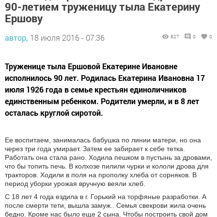
90-летием труженицу тыла Екатерину
Ершову
автор,
18 июля 2016 - 07:36
827
0
0
Труженице тыла Ершовой Екатерине Ивановне
исполнилось 90 лет. Родилась Екатерина Ивановна 17
июля 1926 года в семье крестьян единоличников
единственным ребенком. Родители умерли, и в 8 лет
осталась круглой сиротой.
Ее воспитаем, занималась бабушка по линии матери, но она
через три года умирает. Затем ее забирает к себе тетка.
Работать она стала рано. Ходила пешком в пустынь за дровами,
что бы топить печь. В колхозе пилили чурки и кололи дрова для
тракторов. Ходили в поля на прополку хлеба от сорняков. В
период уборки урожая вручную веяли хлеб.
С 18 лет 4 года ездила в г. Горький на торфяные разработки. А
после смерти тети, вышла замуж.. Семья свекрови жила очень
бедно. Кроме нас было еще 2 сына. Чтобы построить свой дом