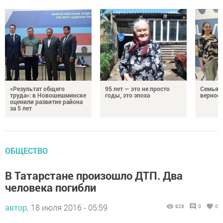
«Результат общего
95 лет — это не просто
Семья Г
труда»: в Новошешминске
годы, это эпоха
верност
оценили развитие района
за 5 лет
ОБЩЕСТВО
В Татарстане произошло ДТП. Два
человека погибли
автор,
18 июля 2016 - 05:59
926
0
0