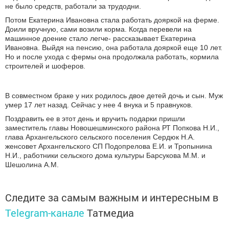
не было средств, работали за трудодни.
Потом Екатерина Ивановна стала работать дояркой на ферме.
Доили вручную, сами возили корма. Когда перевели на
машинное доение стало легче- рассказывает Екатерина
Ивановна. Выйдя на пенсию, она работала дояркой еще 10 лет.
Но и после ухода с фермы она продолжала работать, кормила
строителей и шоферов.
В совместном браке у них родилось двое детей дочь и сын. Муж
умер 17 лет назад. Сейчас у нее 4 внука и 5 правнуков.
Поздравить ее в этот день и вручить подарки пришли
заместитель главы Новошешминского района РТ Попкова Н.И.,
глава Архангельского сельского поселения Сердюк Н.А.
женсовет Архангельского СП Подопрелова Е.И. и Тропынина
Н.И., работники сельского дома культуры Барсукова М.М. и
Шешолина А.М.
Следите за самым важным и интересным в
Telegram-канале
Татмедиа