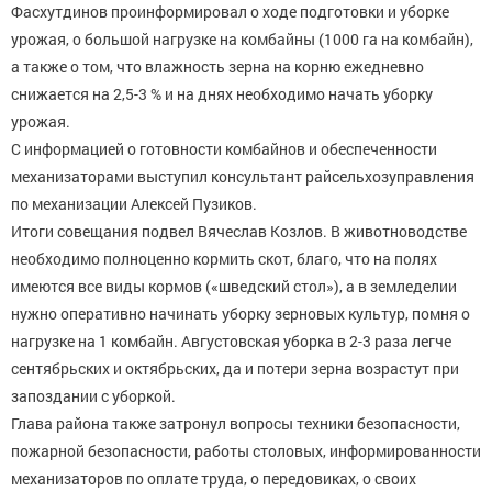
Фасхутдинов проинформировал о ходе подготовки и уборке
урожая, о большой нагрузке на комбайны (1000 га на комбайн),
а также о том, что влажность зерна на корню ежедневно
снижается на 2,5-3 % и на днях необходимо начать уборку
урожая.
С информацией о готовности комбайнов и обеспеченности
механизаторами выступил консультант райсельхозуправления
по механизации Алексей Пузиков.
Итоги совещания подвел Вячеслав Козлов. В животноводстве
необходимо полноценно кормить скот, благо, что на полях
имеются все виды кормов («шведский стол»), а в земледелии
нужно оперативно начинать уборку зерновых культур, помня о
нагрузке на 1 комбайн. Августовская уборка в 2-3 раза легче
сентябрьских и октябрьских, да и потери зерна возрастут при
запоздании с уборкой.
Глава района также затронул вопросы техники безопасности,
пожарной безопасности, работы столовых, информированности
механизаторов по оплате труда, о передовиках, о своих