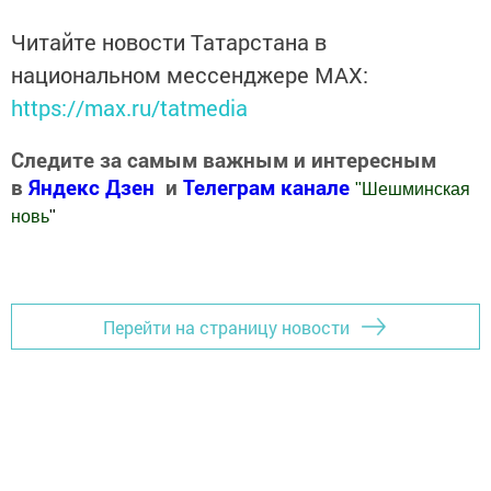
Читайте новости Татарстана в
национальном мессенджере MАХ:
https://max.ru/tatmedia
Следите за самым важным и интересным
в
Яндекс Дзен
и
Телеграм канале
"
Шешминская
новь
"
Добавить Шешминскую новь в Яндекс.Новости
Перейти на страницу новости