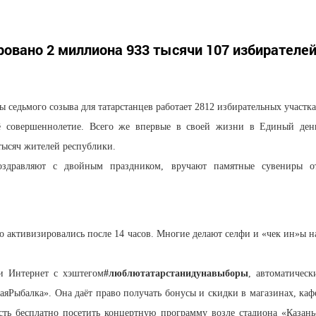
ровано 2 миллиона 933 тысячи 107 избирателе
 седьмого созыва для татарстанцев работает 2812 избирательных участка
оё совершеннолетие. Всего же впервые в своей жизни в Единый ден
тысяч жителей республики.
оздравляют с двойным праздником, вручают памятные сувениры о
 активизировались после 14 часов. Многие делают селфи и «чек ин»ы н
и Интернет с хэштегом
#люблютатарстанидунавыборы
, автоматическ
яРыбалка». Она даёт право получать бонусы и скидки в магазинах, каф
сть бесплатно посетить концертную программу возле стадиона «Казань