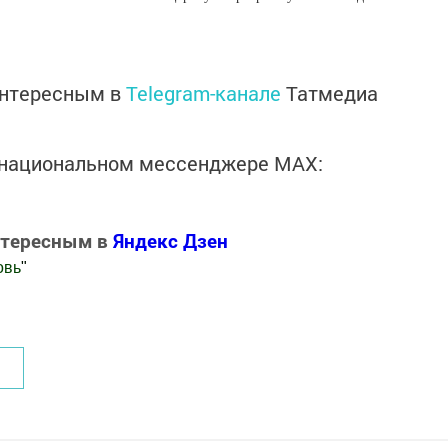
интересным в
Telegram-канале
Татмедиа
в национальном мессенджере MАХ:
нтересным в
Яндекс Дзен
овь
"
.Новости