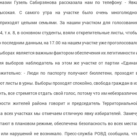
зии Гузель Сабирзянова рассказала нам по телефону: - Явк
ысокая. С самого утра на участке было очень многолюдно
 приходят целыми семьями. За нашим участком для голосовани
4, т.к. 8, в основном студенты, взяли открепительные листы, чтоб
о последним данным, на 17.00 на нашем участке уже проголосовал
выборах является важным фактором обеспечения их легитимности 
ния выборов наблюдатель на этом же участке от партии «Едина
жительно: - Люди по паспорту получают бюллетени, проходят 
ют листы в урны. Выборы проходят спокойно, свобода граждан в и
ть, все стремятся отдать свой голос, потому что им небезразличн
ности жителей района говорит и председатель Территориально
На всех участках мы отмечаем отличную явку избирателей. Замеч
отают в плановом режиме, обеспечена безопасность во всех места
 или нарушений не возникало. Пресс-служба РОВД сообщила, чт