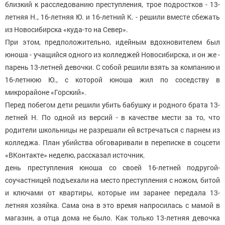
близкий к расследованию преступления, трое подростков - 13-
летняя Н., 16-летняя Ю. и 16-летний К. - решили вместе сбежать
из Новосибирска «куда-то на Север».
При этом, предположительно, идейным вдохновителем был
юноша - учащийся одного из колледжей Новосибирска, и он же -
парень 13-летней девочки. С собой решили взять за компанию и
16-летнюю Ю., с которой юноша жил по соседству в
микрорайоне «Горский».
Перед побегом дети решили убить бабушку и родного брата 13-
летней Н. По одной из версий - в качестве мести за то, что
родители школьницы не разрешали ей встречаться с парнем из
колледжа. План убийства обговаривали в переписке в соцсети
«ВКонтакте» неделю, рассказал источник.
день преступления юноша со своей 16-летней подругой-
соучастницей подъехали на место преступления с ножом, битой
и ключами от квартиры, которые им заранее передала 13-
летняя хозяйка. Сама она в это время напросилась с мамой в
магазин, а отца дома не было. Как только 13-летняя девочка