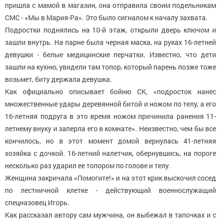
пришла с мамой в магазин, она отправила своим подельникам
СМС - «Мы в Мария-Ра». Это было сигналом к началу захвата.
Подростки поднялись на 10-й этаж, открыли дверь ключом и
зашли внутрь. На парне была черная маска, на руках 16-летней
девушки - белые медицинские перчатки. Известно, что дети
зашли на кухню, увидели там топор, который парень позже тоже
возьмет, биту держала девушка.
Как официально описывает бойню СК, «подросток нанес
множественные удары деревянной битой и ножом по телу, а его
16-летняя подруга в это время ножом причинила ранения 11-
летнему внуку и заперла его в комнате». Неизвестно, чем бы все
кончилось, но в этот момент домой вернулась 41-летняя
хозяйка с дочкой. 16-летний налетчик, обернувшись, на пороге
несколько раз ударил ее топором по голове и телу.
Женщина закричала «Помогите!» и на этот крик выскочил сосед
по лестничной клетке - действующий военнослужащий
спецназовец Игорь.
Как рассказал автору сам мужчина, он выбежал в тапочках и с