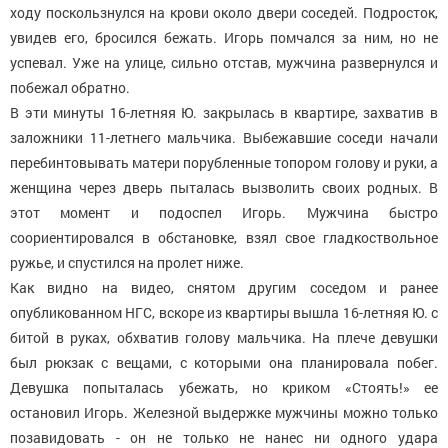
ходу поскользнулся на крови около двери соседей. Подросток,
увидев его, бросился бежать. Игорь помчался за ним, но не
успевал. Уже на улице, сильно отстав, мужчина развернулся и
побежал обратно.
В эти минуты 16-летняя Ю. закрылась в квартире, захватив в
заложники 11-летнего мальчика. Выбежавшие соседи начали
перебинтовывать матери порубленные топором голову и руки, а
женщина через дверь пыталась вызволить своих родных. В
этот момент и подоспел Игорь. Мужчина быстро
соориентировался в обстановке, взял свое гладкоствольное
ружье, и спустился на пролет ниже.
Как видно на видео, снятом другим соседом и ранее
опубликованном НГС, вскоре из квартиры вышла 16-летняя Ю. с
битой в руках, обхватив голову мальчика. На плече девушки
был рюкзак с вещами, с которыми она планировала побег.
Девушка попыталась убежать, но криком «Стоять!» ее
остановил Игорь. Железной выдержке мужчины можно только
позавидовать - он не только не нанес ни одного удара