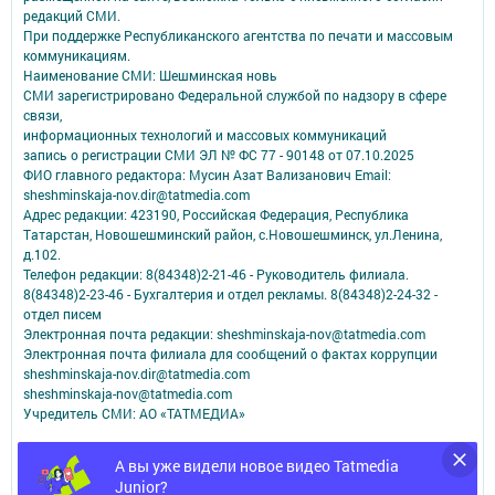
редакций СМИ.
При поддержке Республиканского агентства по печати и массовым
коммуникациям.
Наименование СМИ: Шешминская новь
СМИ зарегистрировано Федеральной службой по надзору в сфере
связи,
информационных технологий и массовых коммуникаций
запись о регистрации СМИ ЭЛ № ФС 77 - 90148 от 07.10.2025
ФИО главного редактора: Мусин Азат Вализанович Email:
sheshminskaja-nov.dir@tatmedia.com
Адрес редакции: 423190, Российская Федерация, Республика
Татарстан, Новошешминский район, с.Новошешминск, ул.Ленина,
д.102.
Телефон редакции: 8(84348)2-21-46 - Руководитель филиала.
8(84348)2-23-46 - Бухгалтерия и отдел рекламы. 8(84348)2-24-32 -
отдел писем
Электронная почта редакции: sheshminskaja-nov@tatmedia.com
Электронная почта филиала для сообщений о фактах коррупции
sheshminskaja-nov.dir@tatmedia.com
sheshminskaja-nov@tatmedia.com
Учредитель СМИ: АО «ТАТМЕДИА»
Антикоррупционная политика
А вы уже видели новое видео Tatmedia
АО «ТАТМЕДИА» использует «cookie»
для персонализации сервисов и
Junior?
удобства пользователей сайтом.