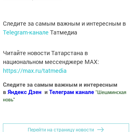
Следите за самым важным и интересным в
Telegram-канале
Татмедиа
Читайте новости Татарстана в
национальном мессенджере MАХ:
https://max.ru/tatmedia
Следите за самым важным и интересным
в
Яндекс Дзен
и
Телеграм канале
"
Шешминская
новь
"
Добавить Шешминскую новь в Яндекс.Новости
Перейти на страницу новости