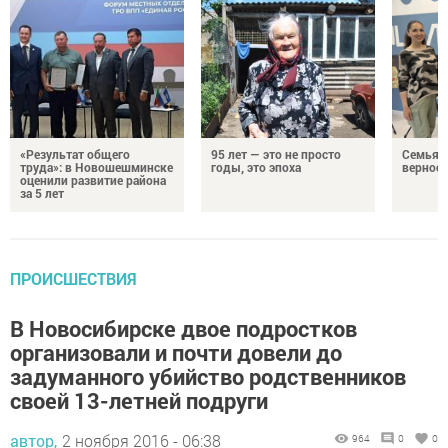
«Результат общего
95 лет — это не просто
Семья Г
труда»: в Новошешминске
годы, это эпоха
верност
оценили развитие района
за 5 лет
ПРОИСШЕСТВИЯ
В Новосибирске двое подростков
организовали и почти довели до
задуманного убийство родственников
своей 13-летней подруги
автор,
2 ноября 2016 - 06:38
964
0
0