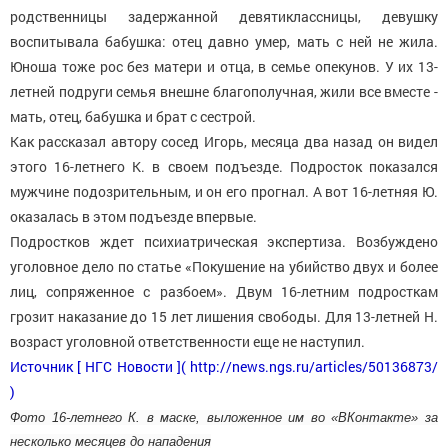
родственницы задержанной девятиклассницы, девушку
воспитывала бабушка: отец давно умер, мать с ней не жила.
Юноша тоже рос без матери и отца, в семье опекунов. У их 13-
летней подруги семья внешне благополучная, жили все вместе -
мать, отец, бабушка и брат с сестрой.
Как рассказал автору сосед Игорь, месяца два назад он видел
этого 16-летнего К. в своем подъезде. Подросток показался
мужчине подозрительным, и он его прогнал. А вот 16-летняя Ю.
оказалась в этом подъезде впервые.
Подростков ждет психиатрическая экспертиза. Возбуждено
уголовное дело по статье «Покушение на убийство двух и более
лиц, сопряженное с разбоем». Двум 16-летним подросткам
грозит наказание до 15 лет лишения свободы. Для 13-летней Н.
возраст уголовной ответственности еще не наступил.
Источник [ НГС Новости ]( http://news.ngs.ru/articles/50136873/
)
Фото 16-летнего К. в маске, выложенное им во «ВКонтакте» за
несколько месяцев до нападения