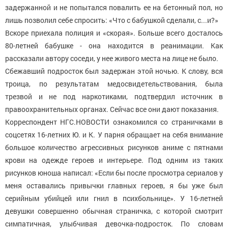
задержанной и не попытался повалить ее на бетонный пол, но
лишь позволил себе спросить: «Что с бабушкой сделали, с...и?»
Вскоре приехала полиция и «скорая». Больше всего досталось
80-летней бабушке - она находится в реанимации. Как
рассказали автору соседи, у нее живого места на лице не было.
Сбежавший подросток был задержан этой ночью. К слову, вся
троица, по результатам медосвидетельствования, была
трезвой и не под наркотиками, подтвердил источник в
правоохранительных органах. Сейчас все они дают показания.
Корреспондент НГС.НОВОСТИ ознакомился со страничками в
соцсетях 16-летних Ю. и К. У парня обращает на себя внимание
большое количество агрессивных рисунков аниме с пятнами
крови на одежде героев и интерьере. Под одним из таких
рисунков юноша написал: «Если бы после просмотра сериалов у
меня оставались привычки главных героев, я бы уже был
серийным убийцей или гнил в психбольнице». У 16-летней
девушки совершенно обычная страничка, с которой смотрит
симпатичная, улыбчивая девочка-подросток. По словам