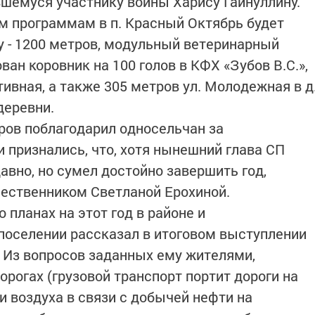
шемуся участнику войны Харису Гайнуллину.
им программам в п. Красный Октябрь будет
у - 1200 метров, модульный ветеринарный
ван коровник на 100 голов в КФХ «Зубов В.С.»,
ивная, а также 305 метров ул. Молодежная в д
деревни.
ров поблагодарил односельчан за
и признались, что, хотя нынешний глава СП
авно, но сумел достойно завершить год,
ественником Светланой Ерохиной.
о планах на этот год в районе и
поселении рассказал в итоговом выступлении
. Из вопросов заданных ему жителями,
орогах (грузовой транспорт портит дороги на
ти воздуха в связи с добычей нефти на