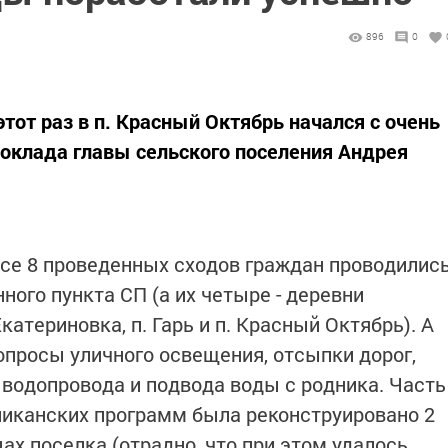
896
0
тот раз в п. Красный Октябрь начался с очень
доклада главы сельского поселения Андрея
 все 8 проведенных сходов граждан проводилис
ного пункта СП (а их четыре - деревни
атериновка, п. Гарь и п. Красный Октябрь). А
опросы уличного освещения, отсыпки дорог,
водопровода и подвода воды с родника. Часть
бликанских программ была реконструировано 2
ах поселка (отрадно, что при этом удалось