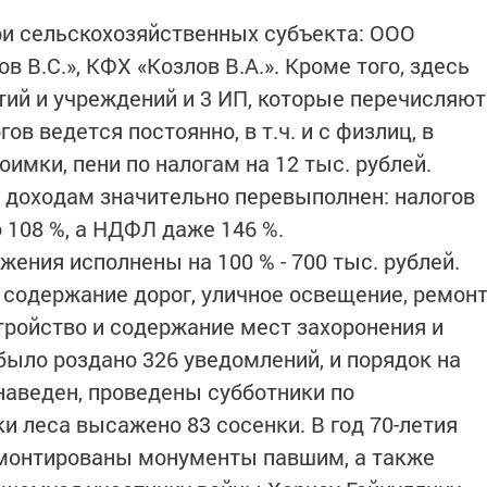
ри сельскохозяйственных субъекта: ООО
 В.С.», КФХ «Козлов В.А.». Кроме того, здесь
тий и учреждений и 3 ИП, которые перечисляют
ов ведется постоянно, в т.ч. и с физлиц, в
имки, пени по налогам на 12 тыс. рублей.
м доходам значительно перевыполнен: налогов
о 108 %, а НДФЛ даже 146 %.
ения исполнены на 100 % - 700 тыс. рублей.
 содержание дорог, уличное освещение, ремон
тройство и содержание мест захоронения и
было роздано 326 уведомлений, и порядок на
аведен, проведены субботники по
ки леса высажено 83 сосенки. В год 70-летия
емонтированы монументы павшим, а также