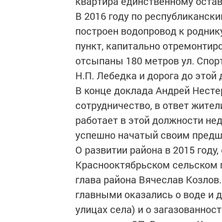
квартира единственному остав
В 2016 году по республиканск
построен водопровод к родник
пункт, капитально отремонтиро
отсыпаны 180 метров ул. Спорт
Н.П. Лебедка и дорога до этой 
В конце доклада Андрей Несте
сотрудничество, в ответ жител
работает в этой должности нед
успешно начатый своим предш
О развитии района в 2015 году, 
Краснооктябрьском сельском 
глава района Вячеслав Козлов
главными оказались о воде и д
улицах села) и о загазованнос