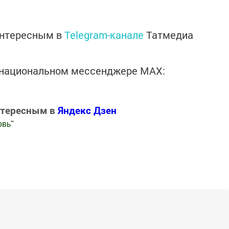
интересным в
Telegram-канале
Татмедиа
в национальном мессенджере MАХ:
нтересным в
Яндекс Дзен
овь
"
.Новости