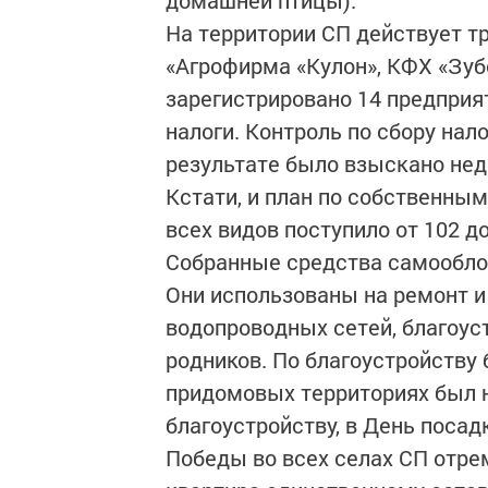
домашней птицы).
На территории СП действует т
«Агрофирма «Кулон», КФХ «Зубов
зарегистрировано 14 предприя
налоги. Контроль по сбору налог
результате было взыскано недо
Кстати, и план по собственны
всех видов поступило от 102 д
Собранные средства самооблож
Они использованы на ремонт и
водопроводных сетей, благоус
родников. По благоустройству 
придомовых территориях был н
благоустройству, в День посад
Победы во всех селах СП отр