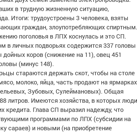
вших в трудную жизненную ситуацию,
йда. Итоги: трудоустроены 3 человека, взяты
ивающих граждан, злоупотребляющих спиртным
жению поголовья в ЛПХ коснулась и это СП.
дом в личных подворьях содержится 337 головы
ы дойных коров (снижение на 11), овец 451
головы (минус 148).
брьцы стараются держать скот, чтобы на столе
ясо, молоко, яйца, часть продают на ярмарках
вельевых, Зубовых, Сулеймановых). Общая
088 литров. Имеются хозяйства, в которых люд
х кредита. Глава СП выразил надежду, что
твующими программами по ЛПХ (субсидии на
ку сараев) и новыми (на приобретение