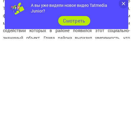
глава района Вячеслав Козлов. Он поблагодарил семью
А вы уже видели новое видео Tatmedia
Тахаутдиновых, подрядные строительные организации,
Junior?
федерацию по лыжным гонкам РТ, Министерство по делам
Cмотреть
молодежи и спорта, всех тех, при непосредственном участии и
содействии которых в районе появился этот социально-
значимый объект. Глава района выразил уверенность, что
новая лыжная база будет способствовать развитию
физкультуры и спорта в районе. В скором будущем, пообещал
он, рядом с лыжной базой появятся подъемник и трасса для
катания с горы и занятий горнолыжным спортом. Далее он
вручил Благодарственные письма главы района коллективам,
руководителям, строителям и мастерам подрядных
организаций «ТК-инвест», ООО «УК «Главнефтегаз-стройсервис»
и Новошешминского участка ЧЭС ОАО «Сетевая компания».
Гостей приветствовала депутат Госдумы РФ Ольга Павлова.
Говоря о большом вкладе меценатства в развитие спорта, она
передала Благодарственное письмо Председателя комитета
Государственной Думы по труду, социальной политике и делам