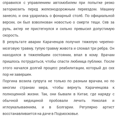
справился с управлением автомобилем при попытке резко
затормозить перед железнодорожным переездом. Машину
занесло, и она ударилась о фонарный столб. По официальной
версии, он был взволнован новостью о смерти тещи. Сев за
руль, актер не пристегнулся и сильно превысил допустимую
скорость.
В результате аварии Караченцов получил тяжелую черепно-
мозговую травму, тупую травму живота и сломал три ребра. Он
находился в тяжелейшем состоянии, впал в кому. Врачам
пришлось потрудиться, чтобы спасти любимца публики. После
этого начался долгий процесс реабилитации, который до сих
пор не завершен.
Поргина возила супруга не только по разным врачам, но по
многим странам мира, чтобы вернуть Караченцова к
полноценной жизни. Так, они бывали в Китае, где наряду с
обычной медициной пробовали лечить Николая и
иглоукалываением, и в Болгарии. Регулярно артист
восстанавливается на даче в Подмосковье.