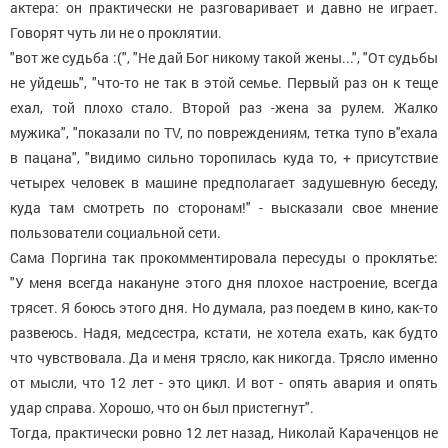
актера: он практически не разговаривает и давно не играет.
Говорят чуть ли не о проклятии.
"вот же судьба :(", "Не дай Бог никому такой жены...", "От судьбы
не уйдешь", "что-то не так в этой семье. Первый раз он к теще
ехал, той плохо стало. Второй раз -жена за рулем. Жалко
мужика", "показали по TV, по повреждениям, тетка тупо в''ехала
в пацана", "видимо сильно торопилась куда то, + присутствие
четырех человек в машине предполагает задушевную беседу,
куда там смотреть по сторонам!" - высказали свое мнение
пользователи социальной сети.
Сама Поргина так прокомментировала пересуды о проклятье:
"У меня всегда накануне этого дня плохое настроение, всегда
трясет. Я боюсь этого дня. Но думала, раз поедем в кино, как-то
развеюсь. Надя, медсестра, кстати, не хотела ехать, как будто
что чувствовала. Да и меня трясло, как никогда. Трясло именно
от мысли, что 12 лет - это цикл. И вот - опять авария и опять
удар справа. Хорошо, что он был пристегнут".
Тогда, практически ровно 12 лет назад, Николай Караченцов не