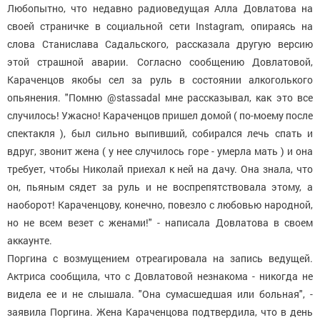
Любопытно, что недавно радиоведущая Алла Довлатова на
своей страничке в социальной сети Instagram, опираясь на
слова Станислава Садальского, рассказала другую версию
этой страшной аварии. Согласно сообщению Довлатовой,
Караченцов якобы сел за руль в состоянии алкоголького
опьянения. "Помню @stassadal мне рассказывал, как это все
случилось! Ужасно! Караченцов пришел домой ( по-моему после
спектакля ), был сильно выпивший, собирался лечь спать и
вдруг, звонит жена ( у нее случилось горе - умерла мать ) и она
требует, чтобы Николай приехал к ней на дачу. Она знала, что
он, пьяным сядет за руль и не воспрепятствовала этому, а
наоборот! Караченцову, конечно, повезло с любовью народной,
но не всем везет с женами!" - написала Довлатова в своем
аккаунте.
Поргина с возмущением отреагировала на запись ведущей.
Актриса сообщила, что с Довлатовой незнакома - никогда не
видела ее и не слышала. "Она сумасшедшая или больная", -
заявила Поргина. Жена Караченцова подтвердила, что в день