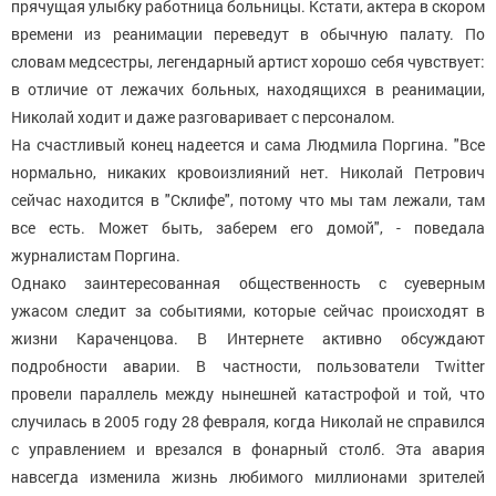
прячущая улыбку работница больницы. Кстати, актера в скором
времени из реанимации переведут в обычную палату. По
словам медсестры, легендарный артист хорошо себя чувствует:
в отличие от лежачих больных, находящихся в реанимации,
Николай ходит и даже разговаривает с персоналом.
На счастливый конец надеется и сама Людмила Поргина. "Все
нормально, никаких кровоизлияний нет. Николай Петрович
сейчас находится в "Склифе", потому что мы там лежали, там
все есть. Может быть, заберем его домой", - поведала
журналистам Поргина.
Однако заинтересованная общественность с суеверным
ужасом следит за событиями, которые сейчас происходят в
жизни Караченцова. В Интернете активно обсуждают
подробности аварии. В частности, пользователи Twitter
провели параллель между нынешней катастрофой и той, что
случилась в 2005 году 28 февраля, когда Николай не справился
с управлением и врезался в фонарный столб. Эта авария
навсегда изменила жизнь любимого миллионами зрителей