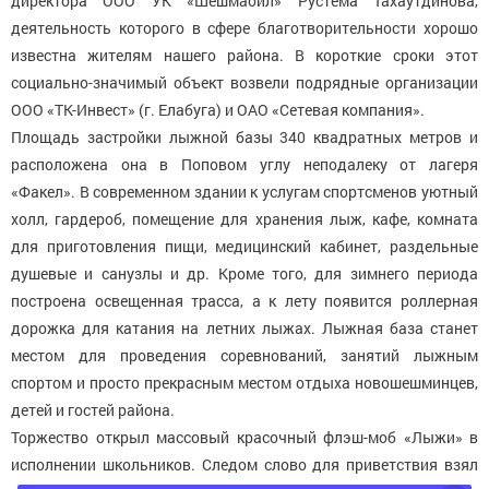
директора ООО УК «Шешмаойл» Рустема Тахаутдинова,
деятельность которого в сфере благотворительности хорошо
известна жителям нашего района. В короткие сроки этот
социально-значимый объект возвели подрядные организации
ООО «ТК-Инвест» (г. Елабуга) и ОАО «Сетевая компания».
Площадь застройки лыжной базы 340 квадратных метров и
расположена она в Поповом углу неподалеку от лагеря
«Факел». В современном здании к услугам спортсменов уютный
холл, гардероб, помещение для хранения лыж, кафе, комната
для приготовления пищи, медицинский кабинет, раздельные
душевые и санузлы и др. Кроме того, для зимнего периода
построена освещенная трасса, а к лету появится роллерная
дорожка для катания на летних лыжах. Лыжная база станет
местом для проведения соревнований, занятий лыжным
спортом и просто прекрасным местом отдыха новошешминцев,
детей и гостей района.
Торжество открыл массовый красочный флэш-моб «Лыжи» в
исполнении школьников. Следом слово для приветствия взял