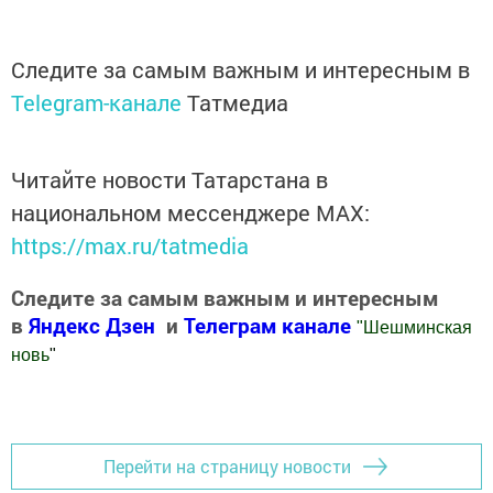
Следите за самым важным и интересным в
Telegram-канале
Татмедиа
Читайте новости Татарстана в
национальном мессенджере MАХ:
https://max.ru/tatmedia
Следите за самым важным и интересным
в
Яндекс Дзен
и
Телеграм канале
"
Шешминская
новь
"
Добавить Шешминскую новь в Яндекс.Новости
Перейти на страницу новости