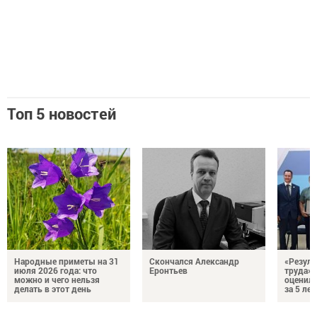
Топ 5 новостей
Народные приметы на 31
Скончался Александр
«Резуль
июля 2026 года: что
Еронтьев
труда»
можно и чего нельзя
оценили
делать в этот день
за 5 лет