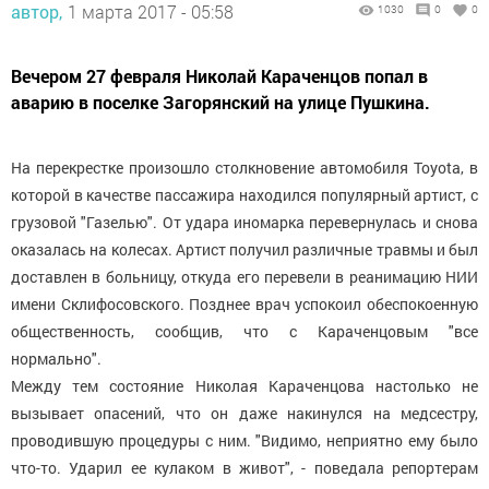
автор,
1 марта 2017 - 05:58
1030
0
0
Вечером 27 февраля Николай Караченцов попал в
аварию в поселке Загорянский на улице Пушкина.
На перекрестке произошло столкновение автомобиля Toyota, в
которой в качестве пассажира находился популярный артист, с
грузовой "Газелью". От удара иномарка перевернулась и снова
оказалась на колесах. Артист получил различные травмы и был
доставлен в больницу, откуда его перевели в реанимацию НИИ
имени Склифосовского. Позднее врач успокоил обеспокоенную
общественность, сообщив, что с Караченцовым "все
нормально".
Между тем состояние Николая Караченцова настолько не
вызывает опасений, что он даже накинулся на медсестру,
проводившую процедуры с ним. "Видимо, неприятно ему было
что-то. Ударил ее кулаком в живот", - поведала репортерам