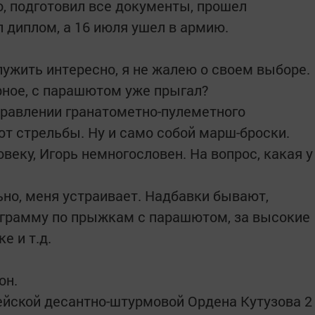
о, подготовил все документы, прошел
 диплом, а 16 июля ушел в армию.
лужить интересно, я не жалею о своем выборе.
рное, с парашютом уже прыгал?
управлении гранатометно-пулеметного
ют стрельбы. Ну и само собой марш-броски.
еку, Игорь немногословен. На вопрос, какая у
но, меня устраивает. Надбавки бывают,
ограмму по прыжкам с парашютом, за высокие
е и т.д.
он.
дейской десантно-штурмовой Ордена Кутузова 2