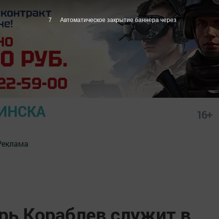
6
Автоматическое закрытие баннера через
ИНСКА
16+
Реклама
рь Кораблев служит в