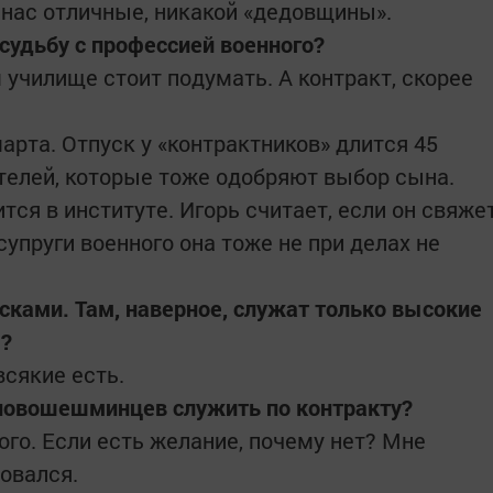
 нас отличные, никакой «дедовщины».
 судьбу с профессией военного?
 училище стоит подумать. А контракт, скорее
марта. Отпуск у «контрактников» длится 45
ителей, которые тоже одобряют выбор сына.
ится в институте. Игорь считает, если он свяже
супруги военного она тоже не при делах не
ками. Там, наверное, служат только высокие
ы?
всякие есть.
новошешминцев служить по контракту?
го. Если есть желание, почему нет? Мне
овался.