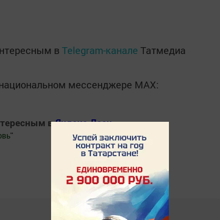
интересным в
Telegram-канале
Татмедиа
в национальном мессенджере MАХ:
нтересным в
Яндекс Дзен
овь
"
.Новости